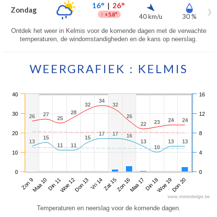
16°
|
26°
Zondag
↑
+5.8°
40 km/u
30 %
Ontdek het weer in Kelmis voor de komende dagen met de verwachte
temperaturen, de windomstandigheden en de kans op neerslag.
WEERGRAFIEK : KELMIS
40
16
34
34
32
32
32
32
28
28
30
12
27
27
26
26
26
26
25
25
24
24
24
24
23
23
22
22
20
8
17
17
17
17
16
16
15
15
15
15
13
13
13
13
13
13
13
13
11
11
11
11
10
10
10
4
0
0
Zon 9
Woe 12
Zat 15
Din 18
Din 11
Vri 14
Maa 17
Don 20
Maa 10
Don 13
Zon 16
Woe 19
www.meteobelgie.be
Temperaturen en neerslag voor de komende dagen.