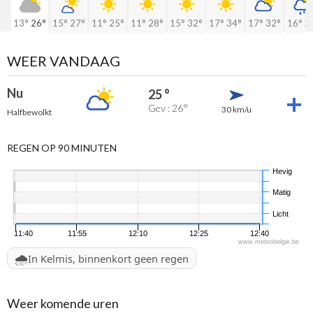
13°
26°
15°
27°
11°
25°
11°
28°
15°
32°
17°
34°
17°
32°
16°
2
WEER VANDAAG
Nu
25 °
Gev : 26°
30 km/u
Halfbewolkt
REGEN OP 90 MINUTEN
Hevig
Matig
Licht
11:40
11:55
12:10
12:25
12:40
www.meteobelgie.be
🌧️
In Kelmis, binnenkort geen regen
Weer komende uren