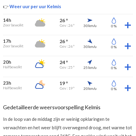
👉
Weer uur per uur Kelmis
14h
26 °
Zeer bewolkt
Gev : 26 °
30 km/u
0 %
17h
26 °
Zeer bewolkt
Gev : 26 °
30 km/u
0 %
20h
24 °
Halfbewolkt
Gev : 25 °
25 km/u
0 %
23h
19 °
Halfbewolkt
Gev : 19 °
20 km/u
0 %
Gedetailleerde weersvoorspelling Kelmis
In de loop van de middag zijn er weinig opklaringen te
verwachten en het weer blijft overwegend droog, met warme tot