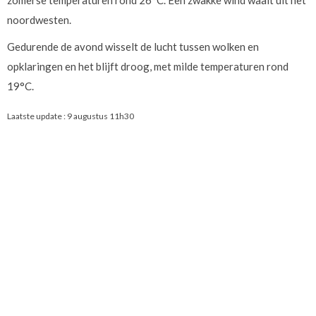
zomerse temperaturen rond 26°C. Een zwakke wind waait uit het
noordwesten.
Gedurende de avond wisselt de lucht tussen wolken en
opklaringen en het blijft droog, met milde temperaturen rond
19°C.
Laatste update :
9 augustus 11h30