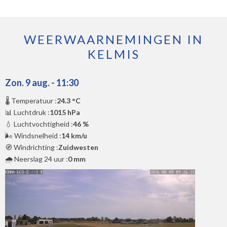
WEERWAARNEMINGEN IN
KELMIS
Zon. 9 aug. - 11:30
🌡️ Temperatuur :
24.3 °C
📊 Luchtdruk :
1015 hPa
💧 Luchtvochtigheid :
46 %
🌬️ Windsnelheid :
14 km/u
🧭 Windrichting :
Zuidwesten
🌧️ Neerslag 24 uur :
0 mm