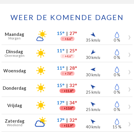
WEER DE KOMENDE DAGEN
Weersverwachting voor Kelmis voor de komende 7 dagen
Dag
Weer
Temperaturen
Wind
Neerslag
15°
|
27°
Maandag
Morgen
↑
+6.6°
35 km/u
0 %
11°
|
25°
Dinsdag
Overmorgen
↑
+4.6°
30 km/u
0 %
11°
|
28°
Woensdag
↑
+7.8°
30 km/u
0 %
15°
|
32°
Donderdag
↑
+11.8°
25 km/u
0 %
17°
|
34°
Vrijdag
↑
+13.8°
25 km/u
0 %
17°
|
32°
Zaterdag
Weekend
↑
+11.9°
40 km/u
15 %