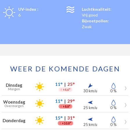
UV-index :
Luchtkwaliteit:
6
Vrij goed
Bijvoetpollen:
Zwak
WEER DE KOMENDE DAGEN
Weersverwachting voor Crombach voor de komende 7 dagen
Dag
Weer
Temperaturen
Wind
Neerslag
11°
|
25°
Dinsdag
Morgen
↑
+4.6°
30 km/u
0 %
11°
|
29°
Woensdag
Overmorgen
↑
+8.8°
25 km/u
0 %
15°
|
31°
Donderdag
↑
+10.8°
25 km/u
0 %