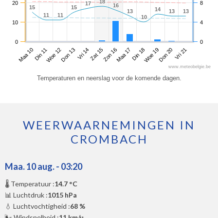
18
18
20
8
17
17
16
16
15
15
15
15
14
14
13
13
13
13
13
13
11
11
11
11
10
10
10
4
0
0
Maa 10
Don 13
Zon 16
Woe 19
Woe 12
Zat 15
Din 18
Vri 21
Din 11
Vri 14
Maa 17
Don 20
www.meteobelgie.be
Temperaturen en neerslag voor de komende dagen.
WEERWAARNEMINGEN IN
CROMBACH
Maa. 10 aug. - 03:20
🌡️ Temperatuur :
14.7 °C
📊 Luchtdruk :
1015 hPa
💧 Luchtvochtigheid :
68 %
🌬️ Windsnelheid :
11 km/u