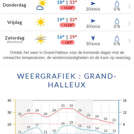
18°
|
33°
Donderdag
↑
+12.8°
20 km/u
0 %
19°
|
33°
Vrijdag
↑
+12.8°
30 km/u
0 %
16°
|
29°
Zaterdag
Weekend
↑
+8.9°
30 km/u
0 %
Ontdek het weer in Grand-Halleux voor de komende dagen met de
verwachte temperaturen, de windomstandigheden en de kans op neerslag.
WEERGRAFIEK : GRAND-
HALLEUX
40
16
33
33
33
33
29
29
29
29
29
29
29
29
30
12
26
26
26
26
25
25
24
24
22
22
21
21
19
19
18
18
20
8
17
17
16
16
15
15
15
15
14
14
12
12
12
12
12
12
11
11
11
11