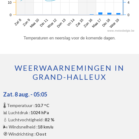
10
4
0
0
Zat 8
Din 11
Vri 14
Maa 17
Maa 10
Don 13
Zon 16
Woe 19
Zon 9
Woe 12
Zat 15
Din 18
www.meteobelgie.be
Temperaturen en neerslag voor de komende dagen.
WEERWAARNEMINGEN IN
GRAND-HALLEUX
Zat. 8 aug. - 05:05
🌡️ Temperatuur :
10.7 °C
📊 Luchtdruk :
1024 hPa
💧 Luchtvochtigheid :
82 %
🌬️ Windsnelheid :
18 km/u
🧭 Windrichting :
Oost