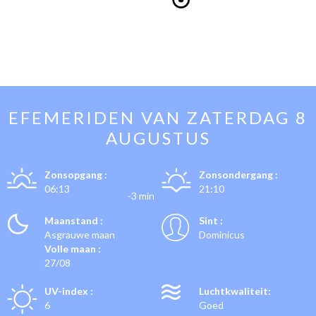
EFEMERIDEN VAN
ZATERDAG 8
AUGUSTUS
Zonsopgang :
Zonsondergang :
06:13
21:10
-3 min
Maanstand :
Sint :
Asgrauwe maan
Dominicus
Volle maan :
27/08
UV-index :
Luchtkwaliteit:
6
Goed