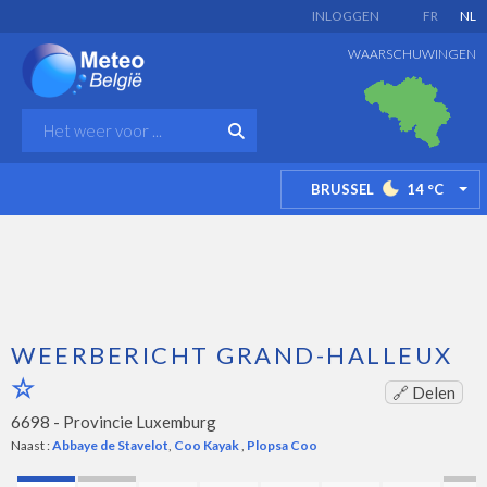
INLOGGEN
FR
NL
WAARSCHUWINGEN
BRUSSEL
14
°C
TO
WEERBERICHT GRAND-HALLEUX
🔗 Delen
6698 -
Provincie Luxemburg
Naast :
Abbaye de Stavelot
,
Coo Kayak
,
Plopsa Coo