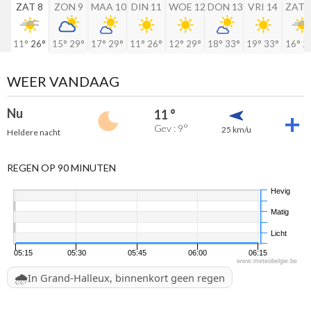
ZAT 8
ZON 9
MAA 10
DIN 11
WOE 12
DON 13
VRI 14
ZAT 
11°
26°
15°
29°
17°
29°
11°
26°
12°
29°
18°
33°
19°
33°
16°
2
WEER VANDAAG
Nu
11 °
Gev : 9°
25 km/u
Heldere nacht
REGEN OP 90 MINUTEN
Hevig
Matig
Licht
05:15
05:30
05:45
06:00
06:15
www.meteobelgie.be
🌧️
In Grand-Halleux, binnenkort geen regen