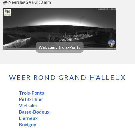
🌧️ Neerslag 24 uur :
0 mm
Webcam : Trois-Ponts
WEER ROND GRAND-HALLEUX
Trois-Ponts
Petit-Thier
Vielsalm
Basse-Bodeux
Lierneux
Bovigny