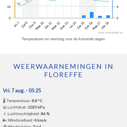
13
13
10
10
10
4
0
0
Vri 7
Maa 10
Don 13
Zon 16
Zon 9
Woe 12
Zat 15
Din 18
Zat 8
Din 11
Vri 14
Maa 17
www.meteobelgie.be
Temperaturen en neerslag voor de komende dagen.
WEERWAARNEMINGEN IN
FLOREFFE
Vri. 7 aug. - 05:25
🌡️ Temperatuur :
8.8 °C
📊 Luchtdruk :
1025 hPa
💧 Luchtvochtigheid :
86 %
🌬️ Windsnelheid :
4 km/u
🧭 Windrichting :
Zuid