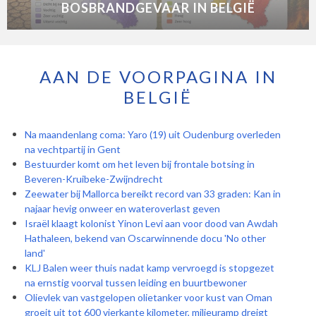
BOSBRANDGEVAAR IN BELGIË
AAN DE VOORPAGINA IN
BELGIË
Na maandenlang coma: Yaro (19) uit Oudenburg overleden
na vechtpartij in Gent
Bestuurder komt om het leven bij frontale botsing in
Beveren-Kruibeke-Zwijndrecht
Zeewater bij Mallorca bereikt record van 33 graden: Kan in
najaar hevig onweer en wateroverlast geven
Israël klaagt kolonist Yinon Levi aan voor dood van Awdah
Hathaleen, bekend van Oscarwinnende docu 'No other
land'
KLJ Balen weer thuis nadat kamp vervroegd is stopgezet
na ernstig voorval tussen leiding en buurtbewoner
Olievlek van vastgelopen olietanker voor kust van Oman
groeit uit tot 600 vierkante kilometer, milieuramp dreigt