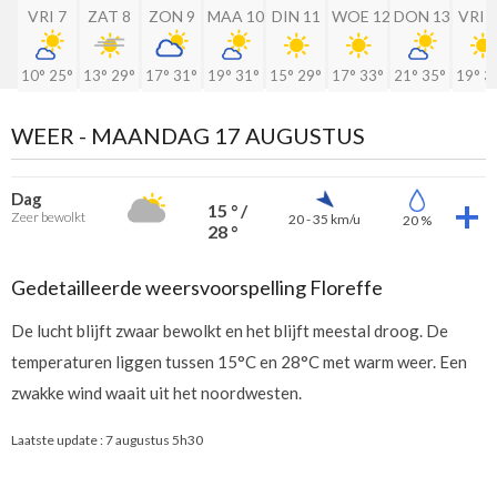
VRI 7
ZAT 8
ZON 9
MAA 10
DIN 11
WOE 12
DON 13
VRI 
10°
25°
13°
29°
17°
31°
19°
31°
15°
29°
17°
33°
21°
35°
19°
3
WEER -
MAANDAG 17 AUGUSTUS
Dag
15 ° /
Zeer bewolkt
20 - 35 km/u
20 %
28 °
Gedetailleerde weersvoorspelling Floreffe
De lucht blijft zwaar bewolkt en het blijft meestal droog. De
temperaturen liggen tussen 15°C en 28°C met warm weer. Een
zwakke wind waait uit het noordwesten.
Laatste update :
7 augustus 5h30