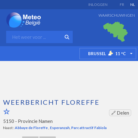
INLOGGEN
FR
NL
WAARSCHUWINGEN
BRUSSEL
11
°C
TO
WEERBERICHT FLOREFFE
🔗 Delen
5150 -
Provincie Namen
Naast :
Abbaye de Floreffe
,
Esperanzah
,
Parc attractif Fabiola