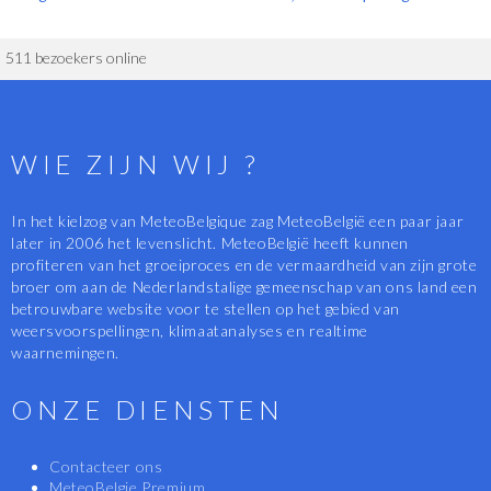
511 bezoekers online
WIE ZIJN WIJ ?
In het kielzog van MeteoBelgique zag MeteoBelgië een paar jaar
later in 2006 het levenslicht. MeteoBelgië heeft kunnen
profiteren van het groeiproces en de vermaardheid van zijn grote
broer om aan de Nederlandstalige gemeenschap van ons land een
betrouwbare website voor te stellen op het gebied van
weersvoorspellingen, klimaatanalyses en realtime
waarnemingen.
ONZE DIENSTEN
Contacteer ons
MeteoBelgie Premium