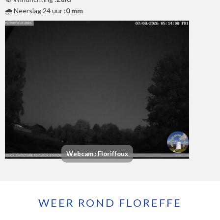
🌧️ Neerslag 24 uur :
0 mm
Webcam : Floriffoux
WEER ROND FLOREFFE