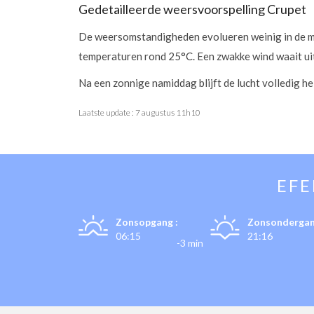
Gedetailleerde weersvoorspelling Crupet
De weersomstandigheden evolueren weinig in de mi
temperaturen rond 25°C. Een zwakke wind waait ui
Na een zonnige namiddag blijft de lucht volledig h
Laatste update :
7 augustus 11h10
EF
Zonsopgang :
Zonsondergan
06:15
21:16
-3 min