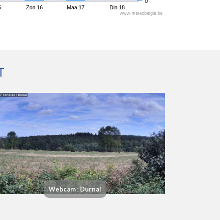
0
5
Zon 16
Maa 17
Din 18
www.meteobelgie.be
T
Webcam : Durnal