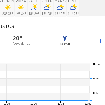
2
DON 13
VRI 14
ZAT 15
ZON 16
MAA 17
DIN 18
20°
35°
19°
34°
18°
29°
15°
28°
16°
27°
14°
25°
GUSTUS
20 °
Gevoeld : 25°
15 km/u
Hevig
Matig
Licht
12:05
12:20
12:35
12:50