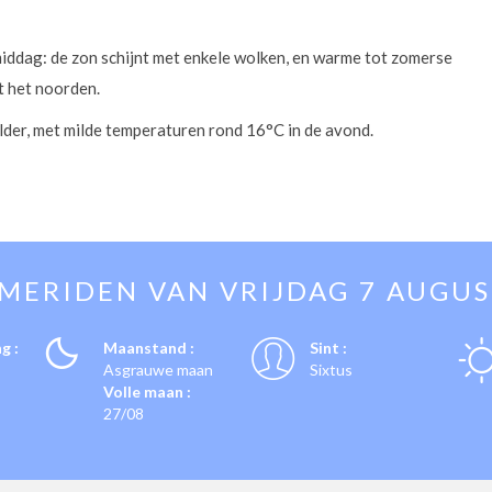
ddag: de zon schijnt met enkele wolken, en warme tot zomerse
t het noorden.
elder, met milde temperaturen rond 16°C in de avond.
EMERIDEN VAN
VRIJDAG 7 AUGU
g :
Maanstand :
Sint :
Asgrauwe maan
Sixtus
Volle maan :
27/08