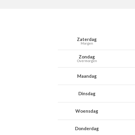
Weersverwachting voor Crupet voor 
Dag
Weer
Temperaturen
Wind
Neer
Zaterdag
Morgen
Zondag
Overmorgen
Maandag
Dinsdag
Woensdag
Donderdag