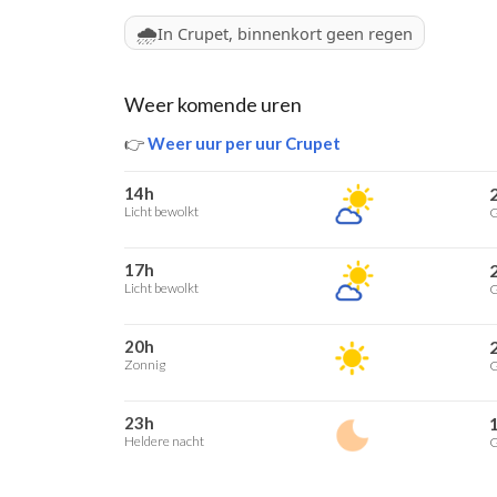
🌧️
In Crupet, binnenkort geen regen
Weer komende uren
👉
Weer uur per uur Crupet
14h
Licht bewolkt
G
17h
Licht bewolkt
G
20h
Zonnig
G
23h
Heldere nacht
G