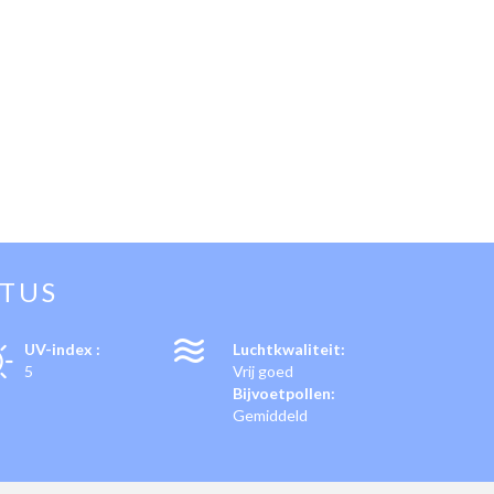
STUS
UV-index :
Luchtkwaliteit:
5
Vrij goed
Bijvoetpollen:
Gemiddeld