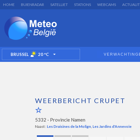
HOME
BUIENRADAR
SATELLIET
STATIONS
WEBCAMS
ACTUALIT
BRUSSEL
20
°C
VERWACHTING
TOGGLE DROPDOWN
WEERBERICHT CRUPET
5332 -
Provincie Namen
Naast :
Les Draisines de la Molign
,
Les Jardins d'Annevoie