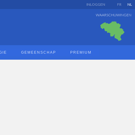
INLOGGEN
FR
NL
WAARSCHUWINGEN
GIE
GEMEENSCHAP
PREMIUM