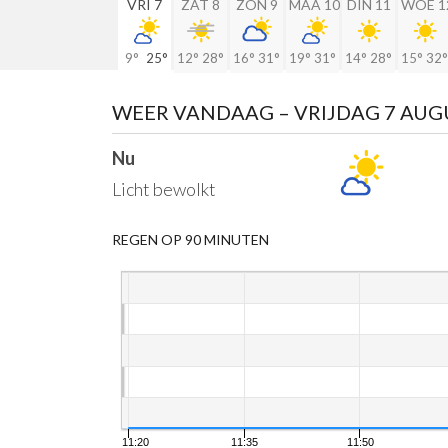
VRI 7
ZAT 8
ZON 9
MAA 10
DIN 11
WOE 1
9°
25°
12°
28°
16°
31°
19°
31°
14°
28°
15°
32°
WEER VANDAAG
– VRIJDAG 7 AU
Nu
Licht bewolkt
REGEN OP 90 MINUTEN
11:20
11:35
11:50