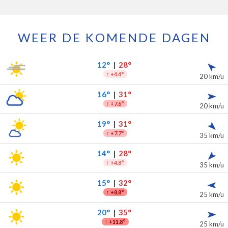
WEER DE KOMENDE DAGEN
de komende 7 dagen
slag
12°
|
28°
↑
+4.4°
20 km/u
16°
|
31°
↑
+7.6°
20 km/u
19°
|
31°
↑
+7.7°
35 km/u
14°
|
28°
↑
+4.8°
35 km/u
15°
|
32°
↑
+8.8°
25 km/u
20°
|
35°
↑
+11.8°
25 km/u