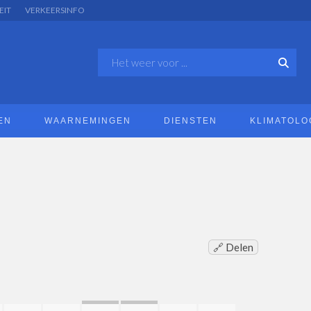
EIT
VERKEERSINFO
EN
WAARNEMINGEN
DIENSTEN
KLIMATOLO
🔗 Delen