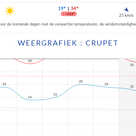
19°
|
34°
↑
+10.8°
25 km/u
 voor de komende dagen met de verwachte temperaturen, de windomstandighed
WEERGRAFIEK : CRUPET
28
28
29
29
20
20
19
19
19
19
18
18
15
15
14
14