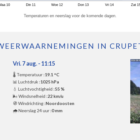
Maa 10
Din 11
Woe 12
Don 13
Vri 14
Zat 1
Temperaturen en neerslag voor de komende dagen.
WEERWAARNEMINGEN IN CRUPE
Vri. 7 aug. - 11:15
🌡️ Temperatuur :
19.1 °C
📊 Luchtdruk :
1025 hPa
💧 Luchtvochtigheid :
55 %
🌬️ Windsnelheid :
22 km/u
🧭 Windrichting :
Noordoosten
🌧️ Neerslag 24 uur :
0 mm