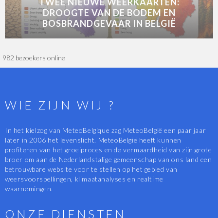
TWEE NIEUWE WEERKAARTEN:
DROOGTE VAN DE BODEM EN
BOSBRANDGEVAAR IN BELGIË
982 bezoekers online
WIE ZIJN WIJ ?
In het kielzog van MeteoBelgique zag MeteoBelgië een paar jaar
later in 2006 het levenslicht. MeteoBelgië heeft kunnen
profiteren van het groeiproces en de vermaardheid van zijn grote
broer om aan de Nederlandstalige gemeenschap van ons land een
betrouwbare website voor te stellen op het gebied van
weersvoorspellingen, klimaatanalyses en realtime
waarnemingen.
ONZE DIENSTEN