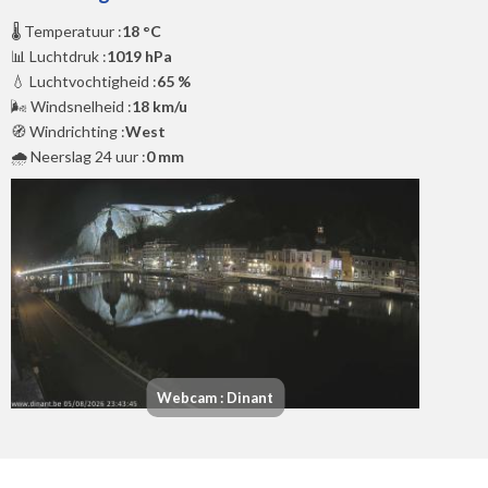
🌡️ Temperatuur :
18 °C
📊 Luchtdruk :
1019 hPa
💧 Luchtvochtigheid :
65 %
🌬️ Windsnelheid :
18 km/u
🧭 Windrichting :
West
🌧️ Neerslag 24 uur :
0 mm
Webcam : Dinant