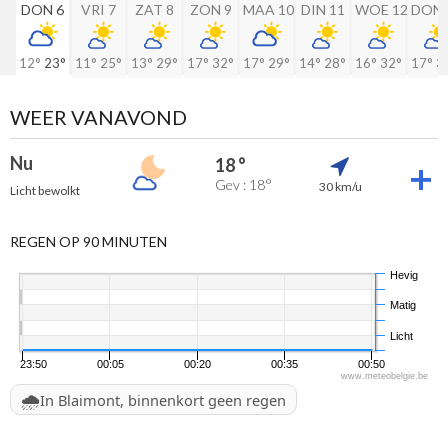
DON 6
VRI 7
ZAT 8
ZON 9
MAA 10
DIN 11
WOE 12
DON 
12°
23°
11°
25°
13°
29°
17°
32°
17°
29°
14°
28°
16°
32°
17°
3
WEER VANAVOND
Nu
18 °
Gev : 18°
30 km/u
Licht bewolkt
REGEN OP 90 MINUTEN
Hevig
Matig
Licht
23:50
00:05
00:20
00:35
00:50
www.meteobelgie.be
🌧️
In Blaimont, binnenkort geen regen