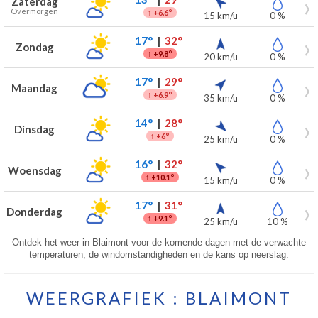
Zaterdag
Overmorgen
↑
+6.6°
15 km/u
0 %
17°
|
32°
Zondag
↑
+9.8°
20 km/u
0 %
17°
|
29°
Maandag
↑
+6.9°
35 km/u
0 %
14°
|
28°
Dinsdag
↑
+6°
25 km/u
0 %
16°
|
32°
Woensdag
↑
+10.1°
15 km/u
0 %
17°
|
31°
Donderdag
↑
+9.1°
25 km/u
10 %
Ontdek het weer in Blaimont voor de komende dagen met de verwachte
temperaturen, de windomstandigheden en de kans op neerslag.
WEERGRAFIEK : BLAIMONT