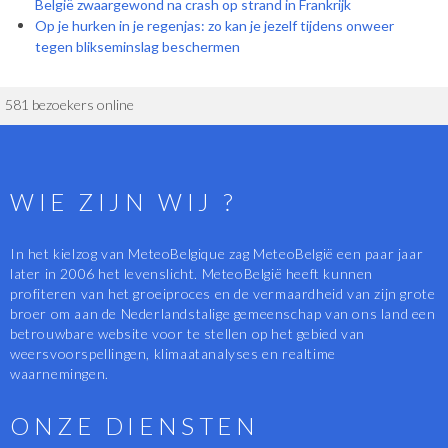
België zwaargewond na crash op strand in Frankrijk
Op je hurken in je regenjas: zo kan je jezelf tijdens onweer
tegen blikseminslag beschermen
581 bezoekers online
WIE ZIJN WIJ ?
In het kielzog van MeteoBelgique zag MeteoBelgië een paar jaar
later in 2006 het levenslicht. MeteoBelgië heeft kunnen
profiteren van het groeiproces en de vermaardheid van zijn grote
broer om aan de Nederlandstalige gemeenschap van ons land een
betrouwbare website voor te stellen op het gebied van
weersvoorspellingen, klimaatanalyses en realtime
waarnemingen.
ONZE DIENSTEN