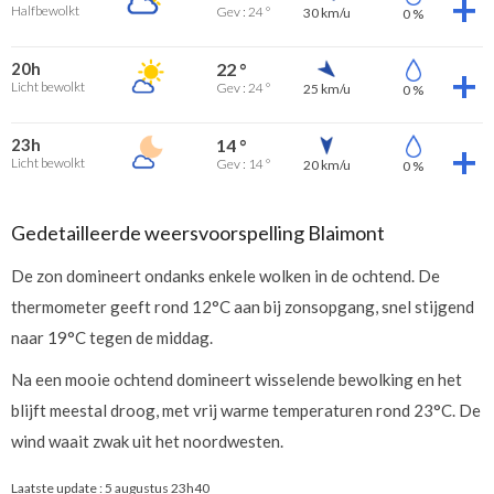
Halfbewolkt
Gev : 24 °
30 km/u
0 %
20h
22 °
Licht bewolkt
Gev : 24 °
25 km/u
0 %
23h
14 °
Licht bewolkt
Gev : 14 °
20 km/u
0 %
Gedetailleerde weersvoorspelling Blaimont
De zon domineert ondanks enkele wolken in de ochtend. De
thermometer geeft rond 12°C aan bij zonsopgang, snel stijgend
naar 19°C tegen de middag.
Na een mooie ochtend domineert wisselende bewolking en het
blijft meestal droog, met vrij warme temperaturen rond 23°C. De
wind waait zwak uit het noordwesten.
Laatste update :
5 augustus 23h40