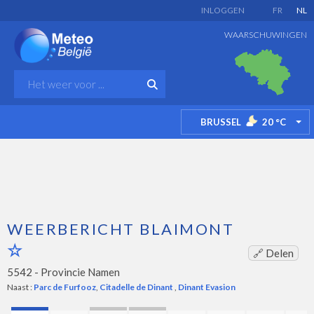
INLOGGEN
FR
NL
WAARSCHUWINGEN
BRUSSEL
20
°C
TO
WEERBERICHT BLAIMONT
🔗 Delen
5542 -
Provincie Namen
Naast :
Parc de Furfooz
,
Citadelle de Dinant
,
Dinant Evasion