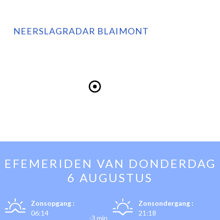
NEERSLAGRADAR BLAIMONT
EFEMERIDEN VAN
DONDERDAG
6 AUGUSTUS
Zonsopgang :
Zonsondergang :
06:14
21:18
-3 min