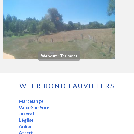
Webcam : Traimont
WEER ROND FAUVILLERS
Martelange
Vaux-Sur-Sûre
Juseret
Léglise
Anlier
Attert