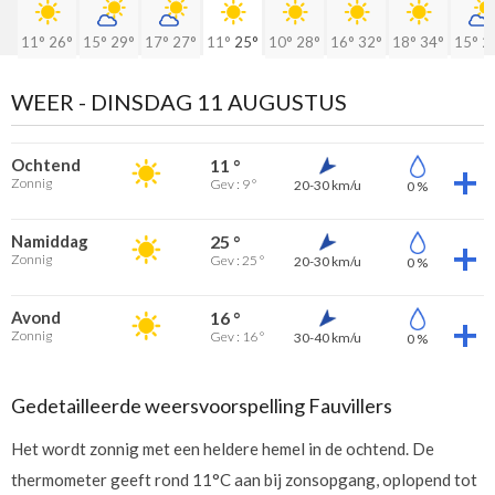
11°
26°
15°
29°
17°
27°
11°
25°
10°
28°
16°
32°
18°
34°
15°
2
WEER -
DINSDAG 11 AUGUSTUS
Ochtend
11 °
Zonnig
Gev : 9 °
20-30 km/u
0 %
Namiddag
25 °
Zonnig
Gev : 25 °
20-30 km/u
0 %
Avond
16 °
Zonnig
Gev : 16 °
30-40 km/u
0 %
Gedetailleerde weersvoorspelling Fauvillers
Het wordt zonnig met een heldere hemel in de ochtend. De
thermometer geeft rond 11°C aan bij zonsopgang, oplopend tot