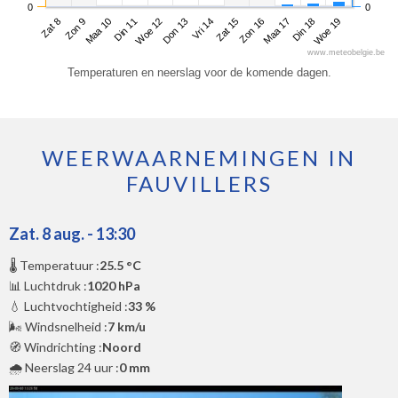
0
0
Zat 8
Din 11
Vri 14
Maa 17
Maa 10
Don 13
Zon 16
Woe 19
Zon 9
Woe 12
Zat 15
Din 18
www.meteobelgie.be
Temperaturen en neerslag voor de komende dagen.
WEERWAARNEMINGEN IN
FAUVILLERS
Zat. 8 aug. - 13:30
🌡️ Temperatuur :
25.5 °C
📊 Luchtdruk :
1020 hPa
💧 Luchtvochtigheid :
33 %
🌬️ Windsnelheid :
7 km/u
🧭 Windrichting :
Noord
🌧️ Neerslag 24 uur :
0 mm