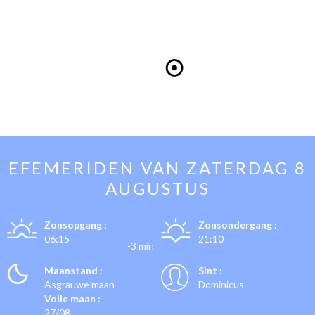
EFEMERIDEN VAN
ZATERDAG 8
AUGUSTUS
Zonsopgang :
Zonsondergang :
06:15
21:10
-3 min
Maanstand :
Sint :
Asgrauwe maan
Dominicus
Volle maan :
27/08