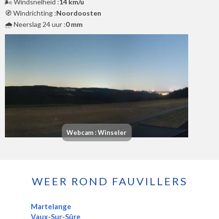
🌬️ Windsnelheid :
14 km/u
🧭 Windrichting :
Noordoosten
🌧️ Neerslag 24 uur :
0 mm
Webcam : Winseler
WEER ROND FAUVILLERS
Martelange
Vaux-Sur-Sûre