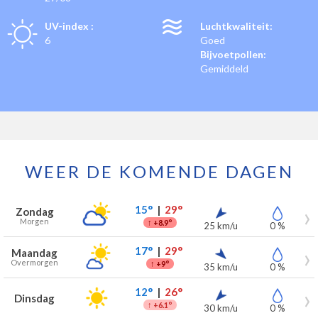
UV-index :
Luchtkwaliteit:
6
Goed
Bijvoetpollen:
Gemiddeld
WEER DE KOMENDE DAGEN
Weersverwachting voor Fauvillers voor de komende 7 dagen
Dag
Weer
Temperaturen
Wind
Neerslag
15°
|
29°
Zondag
Morgen
↑
+8.9°
25 km/u
0 %
17°
|
29°
Maandag
Overmorgen
↑
+9°
35 km/u
0 %
12°
|
26°
Dinsdag
↑
+6.1°
30 km/u
0 %