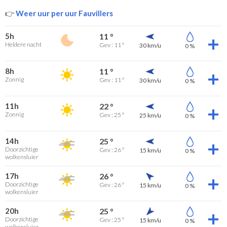
👉
Weer uur per uur Fauvillers
5h
11 °
Heldere nacht
Gev : 11 °
30 km/u
0 %
8h
11 °
Zonnig
Gev : 11 °
30 km/u
0 %
11h
22 °
Zonnig
Gev : 25 °
25 km/u
0 %
14h
25 °
Doorzichtige
Gev : 26 °
15 km/u
0 %
wolkensluier
17h
26 °
Doorzichtige
Gev : 26 °
15 km/u
0 %
wolkensluier
20h
25 °
Doorzichtige
Gev : 25 °
15 km/u
0 %
wolkensluier