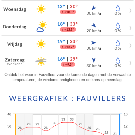
13°
|
30°
Woensdag
↑
+10.3°
30 km/u
0 %
18°
|
33°
Donderdag
↑
+13.3°
20 km/u
0 %
19°
|
33°
Vrijdag
↑
+13.2°
30 km/u
0 %
16°
|
29°
Zaterdag
Weekend
↑
+9.3°
30 km/u
0 %
Ontdek het weer in Fauvillers voor de komende dagen met de verwachte
temperaturen, de windomstandigheden en de kans op neerslag.
WEERGRAFIEK : FAUVILLERS
40
16
33
33
33
33
30
30
29
29
29
29
29
29
30
12
26
26
26
26
26
26
25
25
22
22
21
21