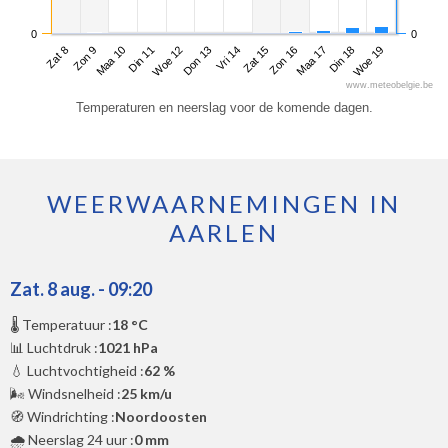
0
0
Zat 8
Din 11
Vri 14
Maa 17
Maa 10
Don 13
Zon 16
Woe 19
Zon 9
Woe 12
Zat 15
Din 18
www.meteobelgie.be
Temperaturen en neerslag voor de komende dagen.
WEERWAARNEMINGEN IN
AARLEN
Zat. 8 aug. - 09:20
🌡️ Temperatuur :
18 °C
📊 Luchtdruk :
1021 hPa
💧 Luchtvochtigheid :
62 %
🌬️ Windsnelheid :
25 km/u
🧭 Windrichting :
Noordoosten
🌧️ Neerslag 24 uur :
0 mm