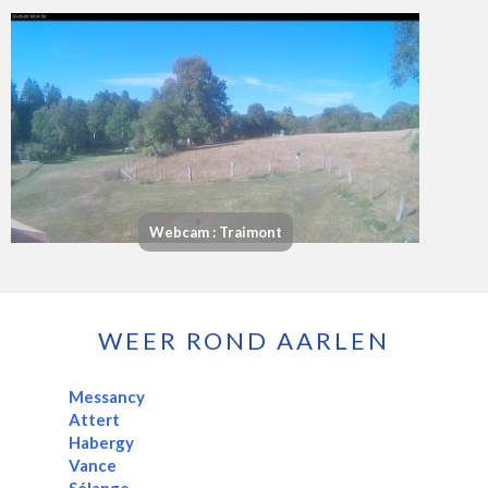
Webcam : Traimont
WEER ROND AARLEN
Messancy
Attert
Habergy
Vance