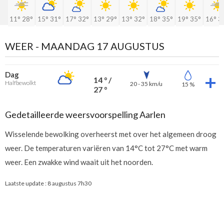
11°
28°
15°
31°
17°
32°
13°
29°
13°
32°
18°
35°
19°
35°
16°
3
WEER -
MAANDAG 17 AUGUSTUS
Dag
14 ° /
Halfbewolkt
20 - 35 km/u
15 %
27 °
Gedetailleerde weersvoorspelling Aarlen
Wisselende bewolking overheerst met over het algemeen droog
weer. De temperaturen variëren van 14°C tot 27°C met warm
weer. Een zwakke wind waait uit het noorden.
Laatste update :
8 augustus 7h30