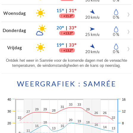
30 km/u
0 %
15°
|
31°
Woensdag
↑
+11.3°
20 km/u
0 %
20°
|
33°
Donderdag
↑
+13.3°
25 km/u
0 %
19°
|
33°
Vrijdag
↑
+13.2°
20 km/u
0 %
Ontdek het weer in Samrée voor de komende dagen met de verwachte
temperaturen, de windomstandigheden en de kans op neerslag.
WEERGRAFIEK : SAMRÉE
40
16
33
33
33
33
31
31
29
29
29
29
29
29
28
28
30
12
27
27
26
26
26
26
22
22
22
22
20
20
19
19
18
18
18
18
20
8
16
16
15
15
15
15
14
14
13
13
13
13
11
11