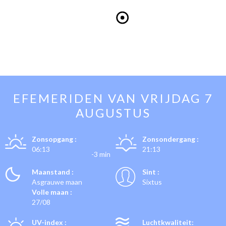
EFEMERIDEN VAN
VRIJDAG 7
AUGUSTUS
Zonsopgang :
Zonsondergang :
06:13
21:13
-3 min
Maanstand :
Sint :
Asgrauwe maan
Sixtus
Volle maan :
27/08
UV-index :
Luchtkwaliteit: