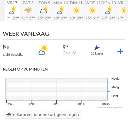
VRI 7
ZAT 8
ZON 9
MAA 10
DIN 11
WOE 12
DON 13
VRI 
9°
22°
11°
27°
15°
29°
18°
29°
13°
28°
15°
31°
20°
33°
19°
3
WEER VANDAAG
Nu
9 °
Gev : 8°
15 km/u
Licht bewolkt
REGEN OP 90 MINUTEN
Hevig
Matig
Licht
07:45
08:00
08:15
08:30
08:45
www.meteobelgie.be
🌧️
In Samrée, binnenkort geen regen