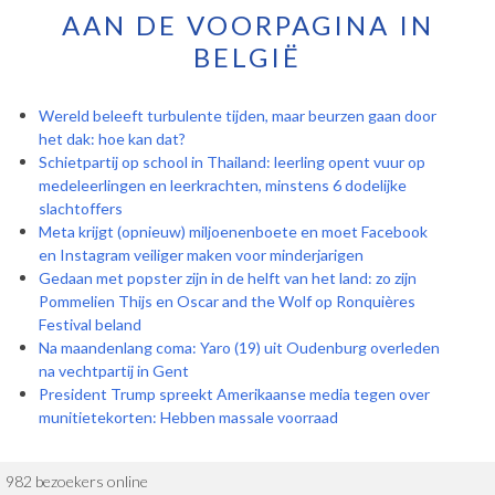
AAN DE VOORPAGINA IN
BELGIË
Wereld beleeft turbulente tijden, maar beurzen gaan door
het dak: hoe kan dat?
Schietpartij op school in Thailand: leerling opent vuur op
medeleerlingen en leerkrachten, minstens 6 dodelijke
slachtoffers
Meta krijgt (opnieuw) miljoenenboete en moet Facebook
en Instagram veiliger maken voor minderjarigen
Gedaan met popster zijn in de helft van het land: zo zijn
Pommelien Thijs en Oscar and the Wolf op Ronquières
Festival beland
Na maandenlang coma: Yaro (19) uit Oudenburg overleden
na vechtpartij in Gent
President Trump spreekt Amerikaanse media tegen over
munitietekorten: Hebben massale voorraad
982 bezoekers online