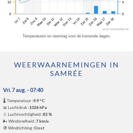
9
9
10
4
0
0
Vri 7
Maa 10
Don 13
Zon 16
Zon 9
Woe 12
Zat 15
Din 18
Zat 8
Din 11
Vri 14
Maa 17
www.meteobelgie.be
Temperaturen en neerslag voor de komende dagen.
WEERWAARNEMINGEN IN
SAMRÉE
Vri. 7 aug. - 07:40
🌡️ Temperatuur :
9.9 °C
📊 Luchtdruk :
1026 hPa
💧 Luchtvochtigheid :
82 %
🌬️ Windsnelheid :
7 km/u
🧭 Windrichting :
Oost