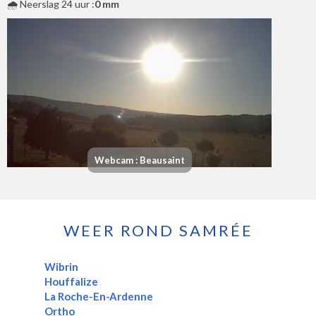
🌧️ Neerslag 24 uur :
0 mm
Webcam : Beausaint
WEER ROND SAMRÉE
Wibrin
Houffalize
La Roche-En-Ardenne
Ortho