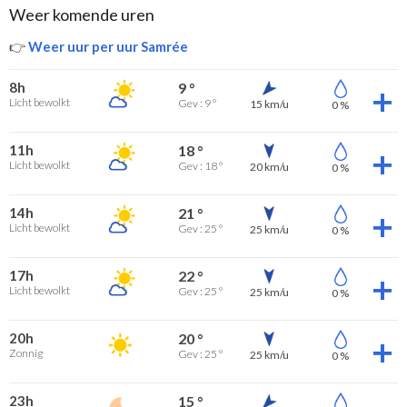
Weer komende uren
👉
Weer uur per uur Samrée
8h
9 °
Licht bewolkt
Gev : 9 °
15 km/u
0 %
11h
18 °
Licht bewolkt
Gev : 18 °
20 km/u
0 %
14h
21 °
Licht bewolkt
Gev : 25 °
25 km/u
0 %
17h
22 °
Licht bewolkt
Gev : 25 °
25 km/u
0 %
20h
20 °
Zonnig
Gev : 25 °
25 km/u
0 %
23h
15 °