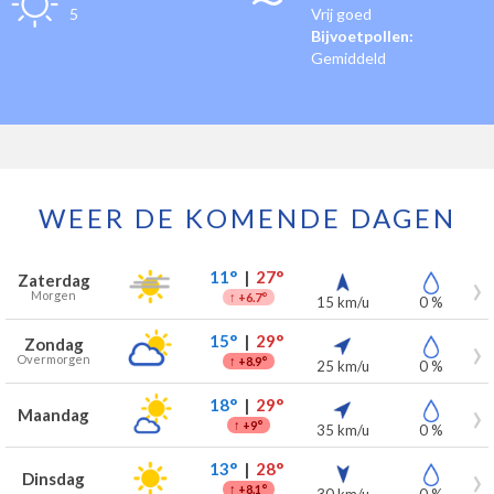
5
Vrij goed
Bijvoetpollen:
Gemiddeld
WEER DE KOMENDE DAGEN
Weersverwachting voor Samrée voor de komende 7 dagen
Dag
Weer
Temperaturen
Wind
Neerslag
11°
|
27°
Zaterdag
Morgen
↑
+6.7°
15 km/u
0 %
15°
|
29°
Zondag
Overmorgen
↑
+8.9°
25 km/u
0 %
18°
|
29°
Maandag
↑
+9°
35 km/u
0 %
13°
|
28°
Dinsdag
↑
+8.1°