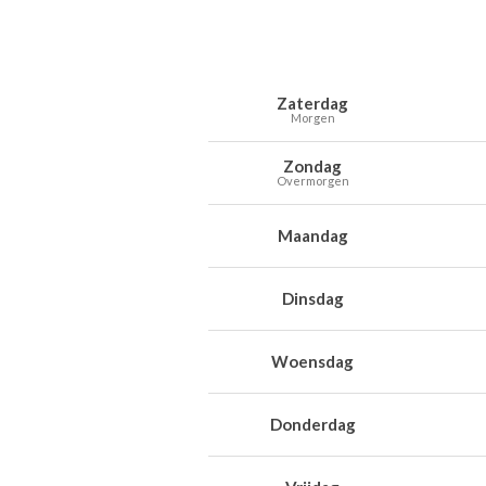
Weersverwachting voor Parc Chloroph
Dag
Weer
Temperaturen
Wind
Neer
Zaterdag
Morgen
Zondag
Overmorgen
Maandag
Dinsdag
Woensdag
Donderdag