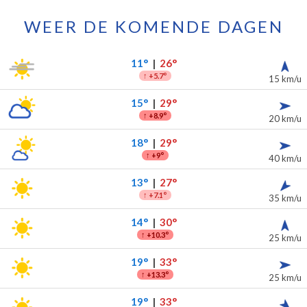
WEER DE KOMENDE DAGEN
ylle voor de komende 7 dagen
slag
11°
|
26°
↑
+5.7°
15 km/u
15°
|
29°
↑
+8.9°
20 km/u
18°
|
29°
↑
+9°
40 km/u
13°
|
27°
↑
+7.1°
35 km/u
14°
|
30°
↑
+10.3°
25 km/u
19°
|
33°
↑
+13.3°
25 km/u
19°
|
33°