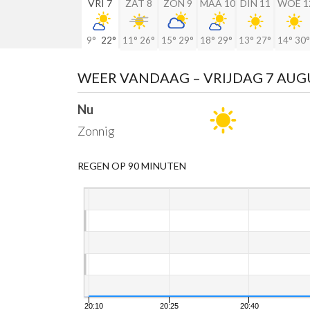
VRI 7
ZAT 8
ZON 9
MAA 10
DIN 11
WOE 1
9°
22°
11°
26°
15°
29°
18°
29°
13°
27°
14°
30°
WEER VANDAAG
– VRIJDAG 7 AU
Nu
Zonnig
REGEN OP 90 MINUTEN
20:10
20:25
20:40