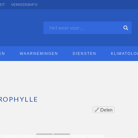
EIT
VERKEERSINFO
EN
WAARNEMINGEN
DIENSTEN
KLIMATOLO
ROPHYLLE
🔗 Delen