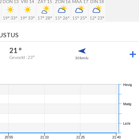
2
DON 13
VRI 14
ZAT 15
ZON 16
MAA 17
DIN 18
19°
33°
19°
33°
17°
28°
15°
26°
15°
25°
12°
23°
GUSTUS
21 °
Gevoeld : 23°
30 km/u
Hevig
Matig
Licht
20:55
21:10
21:25
21:40