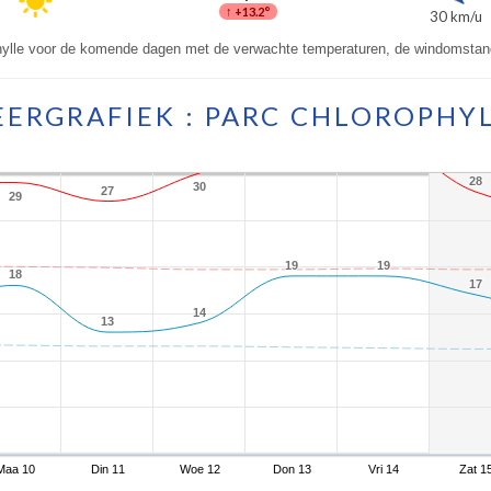
↑
+13.2°
30 km/u
hylle voor de komende dagen met de verwachte temperaturen, de windomstan
ERGRAFIEK : PARC CHLOROPHY
28
28
30
30
27
27
29
29
19
19
19
19
18
18
17
17
14
14
13
13
Maa 10
Din 11
Woe 12
Don 13
Vri 14
Zat 1