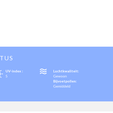
STUS
UV-index :
Luchtkwaliteit:
5
Gewoon
Bijvoetpollen:
Gemiddeld