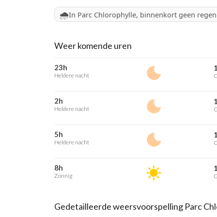
🌧️
In Parc Chlorophylle, binnenkort geen regen
Weer komende uren
23h
Heldere nacht
G
2h
Heldere nacht
G
5h
Heldere nacht
G
8h
Zonnig
G
Gedetailleerde weersvoorspelling Parc Chl