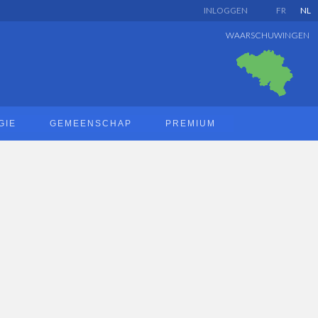
INLOGGEN
FR
NL
WAARSCHUWINGEN
GIE
GEMEENSCHAP
PREMIUM