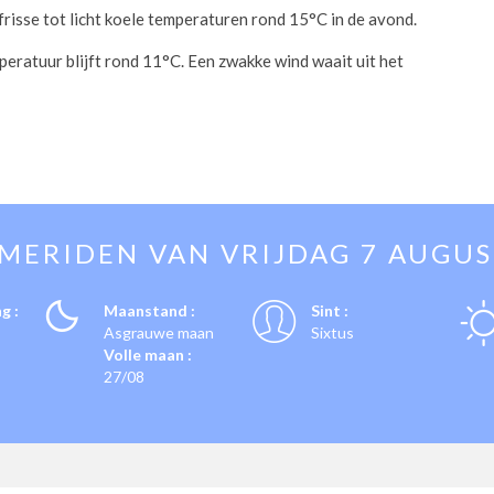
 frisse tot licht koele temperaturen rond 15°C in de avond.
eratuur blijft rond 11°C. Een zwakke wind waait uit het
EMERIDEN VAN
VRIJDAG 7 AUGU
g :
Maanstand :
Sint :
Asgrauwe maan
Sixtus
Volle maan :
27/08