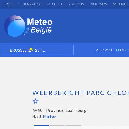
HOME
BUIENRADAR
SATELLIET
STATIONS
WEBCAMS
ACTUALIT
BRUSSEL
23
°C
VERWACHTING
TOGGLE DROPDOWN
WEERBERICHT PARC CHLO
6960 -
Provincie Luxemburg
Naast :
Manhay