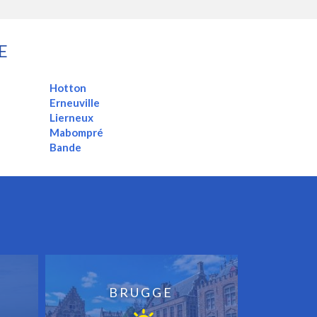
E
Hotton
Erneuville
Lierneux
Mabompré
Bande
BRUGGE