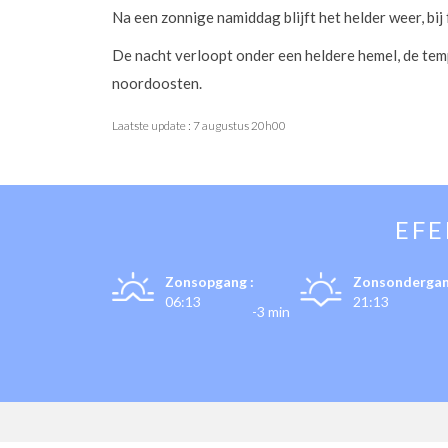
Na een zonnige namiddag blijft het helder weer, bij
De nacht verloopt onder een heldere hemel, de temp
noordoosten.
Laatste update :
7 augustus 20h00
EF
Zonsopgang :
Zonsondergan
06:13
21:13
-3 min