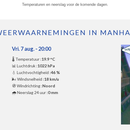
Temperaturen en neerslag voor de komende dagen.
WEERWAARNEMINGEN IN MANHA
Vri. 7 aug. - 20:00
🌡️ Temperatuur :
19.9 °C
📊 Luchtdruk :
1022 hPa
💧 Luchtvochtigheid :
46 %
🌬️ Windsnelheid :
18 km/u
🧭 Windrichting :
Noord
🌧️ Neerslag 24 uur :
0 mm