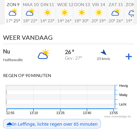
ZON 9
MAA 10
DIN 11
WOE 12
DON 13
VRI 14
ZAT 15
ZON 
17°
25°
18°
22°
14°
23°
14°
26°
18°
30°
20°
29°
20°
26°
19°
2
WEER VANDAAG
Nu
26 °
Gev : 27°
25 km/u
Halfbewolkt
REGEN OP 90 MINUTEN
Hevig
Matig
Licht
12:55
13:10
13:25
13:40
13:55
www.meteobelgie.be
🌧️
In Leffinge, lichte regen over 65 minuten