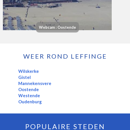
Webcam : Oostende
WEER ROND LEFFINGE
Wilskerke
Gistel
Mannekensvere
Oostende
Westende
Oudenburg
POPULAIRE STEDEN