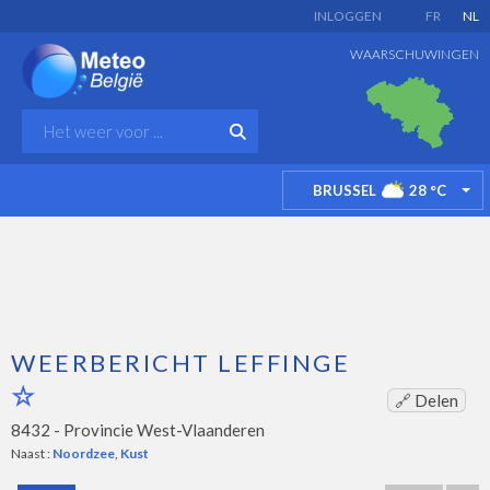
INLOGGEN
FR
NL
WAARSCHUWINGEN
BRUSSEL
28
°C
TO
WEERBERICHT LEFFINGE
🔗 Delen
8432 -
Provincie West-Vlaanderen
Naast :
Noordzee
,
Kust