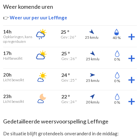
Weer komende uren
👉
Weer uur per uur Leffinge
14h
25 °
Opklaringen, kans
Gev : 26 °
25 km/u
40 %
op regenbuien
17h
25 °
Halfbewolkt
Gev : 26 °
25 km/u
0 %
20h
24 °
Licht bewolkt
Gev : 25 °
25 km/u
0 %
23h
22 °
Licht bewolkt
Gev : 24 °
20 km/u
0 %
Gedetailleerde weersvoorspelling Leffinge
De situatie blijft grotendeels onveranderd in de middag: