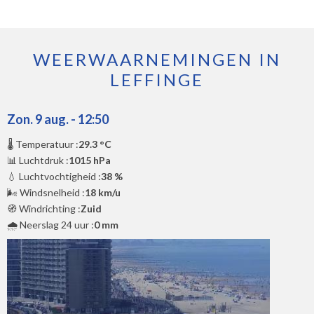
WEERWAARNEMINGEN IN
LEFFINGE
Zon. 9 aug. - 12:50
🌡️ Temperatuur :
29.3 °C
📊 Luchtdruk :
1015 hPa
💧 Luchtvochtigheid :
38 %
🌬️ Windsnelheid :
18 km/u
🧭 Windrichting :
Zuid
🌧️ Neerslag 24 uur :
0 mm