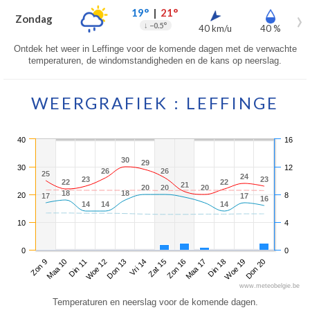
19°
|
21°
Zondag
↓
−0.5°
40 km/u
40 %
Ontdek het weer in Leffinge voor de komende dagen met de verwachte
temperaturen, de windomstandigheden en de kans op neerslag.
WEERGRAFIEK : LEFFINGE
40
16
30
30
29
29
30
12
26
26
26
26
25
25
24
24
23
23
23
23
22
22
22
22
21
21
20
20
20
20
20
20
18
18
18
18
20
8
17
17
17
17
16
16
14
14
14
14
14
14
10
4
0
0
Zon 9
Woe 12
Zat 15
Din 18
Din 11
Vri 14
Maa 17
Don 20
Maa 10
Don 13
Zon 16
Woe 19
www.meteobelgie.be
Temperaturen en neerslag voor de komende dagen.