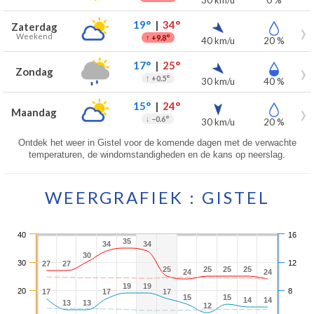
30 km/u
0 %
19°
|
34°
Zaterdag
Weekend
↑
+9.8°
40 km/u
20 %
17°
|
25°
Zondag
↑
+0.5°
30 km/u
40 %
15°
|
24°
Maandag
↓
−0.6°
30 km/u
20 %
Ontdek het weer in Gistel voor de komende dagen met de verwachte
temperaturen, de windomstandigheden en de kans op neerslag.
WEERGRAFIEK : GISTEL
40
16
35
35
34
34
34
34
30
30
30
12
27
27
27
27
25
25
25
25
25
25
25
25
24
24
24
24
19
19
19
19
20
8
17
17
17
17
17
17
15
15
15
15
14
14
14
14
13
13
13
13
12
12