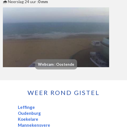
🌧️ Neerslag 24 uur :
0 mm
Webcam : Oostende
WEER ROND GISTEL
Leffinge
Oudenburg
Koekelare
Mannekensvere