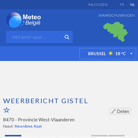
INLOGGEN
FR
NL
WAARSCHUWINGEN
BRUSSEL
18
°C
TO
WEERBERICHT GISTEL
🔗 Delen
8470 -
Provincie West-Vlaanderen
Naast :
Noordzee
,
Kust