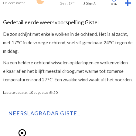
Heldere nacht
Gev : 17 °
30 km/u
0 %
Gedetailleerde weersvoorspelling Gistel
De zon schijnt met enkele wolken in de ochtend. Het is al zacht,
met 17°C in de vroege ochtend, snel stijgend naar 24°C tegen de
middag.
Na een heldere ochtend wisselen opklaringen en wolkenvelden
elkaar af en het blijft meestal droog, met warme tot zomerse
temperaturen rond 27°C. Een zwakke wind waait uit het noorden.
Laatste update :
10 augustus 6h20
NEERSLAGRADAR GISTEL