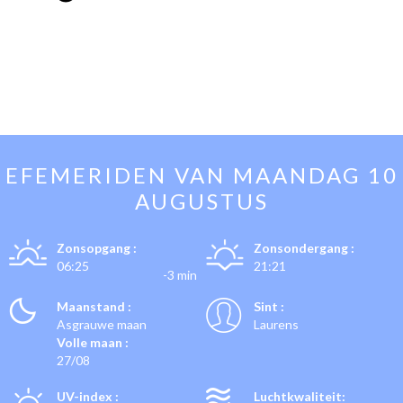
EFEMERIDEN VAN
MAANDAG 10
AUGUSTUS
Zonsopgang :
Zonsondergang :
06:25
21:21
-3 min
Maanstand :
Sint :
Asgrauwe maan
Laurens
Volle maan :
27/08
UV-index :
Luchtkwaliteit: