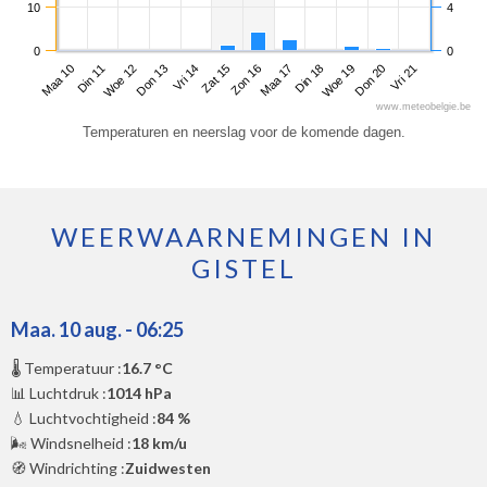
10
4
0
0
Maa 10
Don 13
Zon 16
Woe 19
Woe 12
Zat 15
Din 18
Vri 21
Din 11
Vri 14
Maa 17
Don 20
www.meteobelgie.be
Temperaturen en neerslag voor de komende dagen.
WEERWAARNEMINGEN IN
GISTEL
Maa. 10 aug. - 06:25
🌡️ Temperatuur :
16.7 °C
📊 Luchtdruk :
1014 hPa
💧 Luchtvochtigheid :
84 %
🌬️ Windsnelheid :
18 km/u
🧭 Windrichting :
Zuidwesten