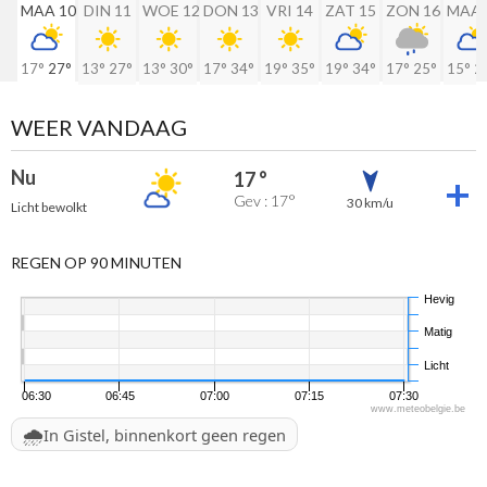
MAA 10
DIN 11
WOE 12
DON 13
VRI 14
ZAT 15
ZON 16
MAA 
17°
27°
13°
27°
13°
30°
17°
34°
19°
35°
19°
34°
17°
25°
15°
2
WEER VANDAAG
Nu
17 °
Gev : 17°
30 km/u
Licht bewolkt
REGEN OP 90 MINUTEN
Hevig
Matig
Licht
06:30
06:45
07:00
07:15
07:30
www.meteobelgie.be
🌧️
In Gistel, binnenkort geen regen