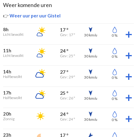
Weer komende uren
👉
Weer uur per uur Gistel
8h
17 °
Licht bewolkt
Gev : 17 °
30 km/u
0 %
11h
24 °
Licht bewolkt
Gev : 25 °
30 km/u
0 %
14h
27 °
Halfbewolkt
Gev : 29 °
30 km/u
0 %
17h
25 °
Halfbewolkt
Gev : 26 °
30 km/u
0 %
20h
24 °
Zonnig
Gev : 24 °
30 km/u
0 %
23h
17 °