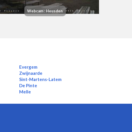
Webcam : Heusden
Evergem
Zwijnaarde
Sint-Martens-Latem
De Pinte
Melle