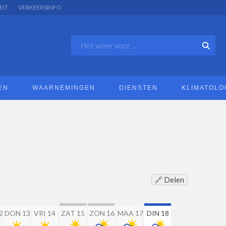
EIT
VERKEERSINFO
EN
WAARNEMINGEN
DIENSTEN
KLIMATOLO
🔗 Delen
2
DON 13
VRI 14
ZAT 15
ZON 16
MAA 17
DIN 18