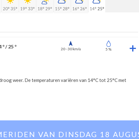
20°
35°
19°
33°
18°
29°
15°
28°
16°
26°
14°
25°
 ° / 25 °
20 - 30 km/u
5 %
 droog weer. De temperaturen variëren van 14°C tot 25°C met
MERIDEN VAN
DINSDAG 18 AUGU