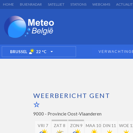
HOME
BUIENRADAR
SATELLIET
STATIONS
WEBCAMS
ACTUALIT
BRUSSEL
22
°C
VERWACHTING
TOGGLE DROPDOWN
WEERBERICHT GENT
9000 -
Provincie Oost-Vlaanderen
VRI 7
ZAT 8
ZON 9
MAA 10
DIN 11
WOE 1