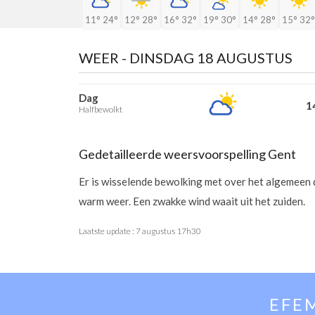
11°
24°
12°
28°
16°
32°
19°
30°
14°
28°
15°
32°
WEER -
DINSDAG 18 AUGUSTUS
Dag
14
Halfbewolkt
Gedetailleerde weersvoorspelling Gent
Er is wisselende bewolking met over het algemeen
warm weer. Een zwakke wind waait uit het zuiden.
Laatste update :
7 augustus 17h30
EFE