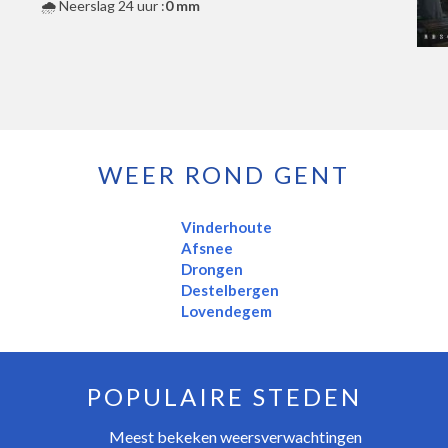
🌧️ Neerslag 24 uur :
0 mm
WEER ROND GENT
Vinderhoute
Afsnee
Drongen
Destelbergen
Lovendegem
POPULAIRE STEDEN
Meest bekeken weersverwachtingen