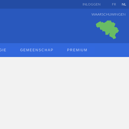
INLOGGEN
FR
NL
WAARSCHUWINGEN
GIE
GEMEENSCHAP
PREMIUM