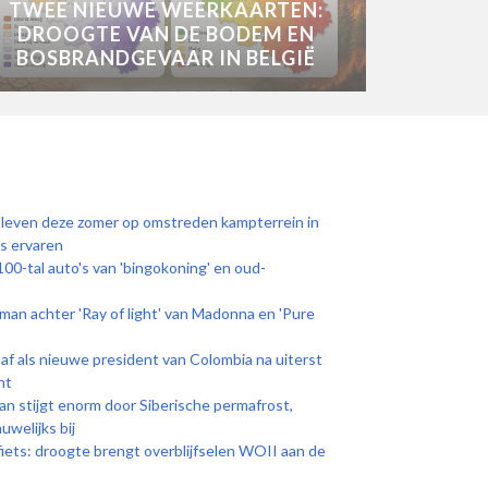
TWEE NIEUWE WEERKAARTEN:
DROOGTE VAN DE BODEM EN
BOSBRANDGEVAAR IN BELGIË
leven deze zomer op omstreden kampterrein in
s ervaren
00-tal auto's van 'bingokoning' en oud-
 man achter 'Ray of light' van Madonna en 'Pure
d af als nieuwe president van Colombia na uiterst
ht
n stijgt enorm door Siberische permafrost,
welijks bij
ets: droogte brengt overblijfselen WOII aan de