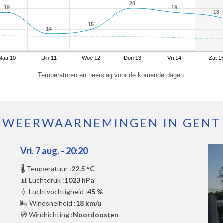
20
20
19
19
19
19
18
18
15
15
14
14
Maa 10
Din 11
Woe 12
Don 13
Vri 14
Zat 1
Temperaturen en neerslag voor de komende dagen.
WEERWAARNEMINGEN IN GENT
Vri. 7 aug. - 20:20
🌡️ Temperatuur :
22.5 °C
📊 Luchtdruk :
1023 hPa
💧 Luchtvochtigheid :
45 %
🌬️ Windsnelheid :
18 km/u
🧭 Windrichting :
Noordoosten