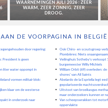
WAARNEMINGEN JULI 2026 : ZEER
6
WARM, ZEER ZONNIG, ZEER
DROOG.
AAN DE VOORPAGINA IN BELGIË
 tegengehouden door regering:
Ook Chiro- en scoutsgroep verb
Plombières: Niets onaangenaam
: President is geen
Veilinghuis Sotheby's verkoopt 1
burgemeester Willy Michiels
en liter water oppompt in
William Orbit (69) overleden: de
shores' van All Saints
ieland vormen militair blok:
Abelardo de la Espriella legt ee
gepolariseerde machtsoverdrac
ijken klaar om de westerse
Uitstoot van broeikasgas methaa
maar onderzoekers kunnen er nau
epakt in onderzoek naar
Van scheepswrakken tot motorfi
oppervlakte