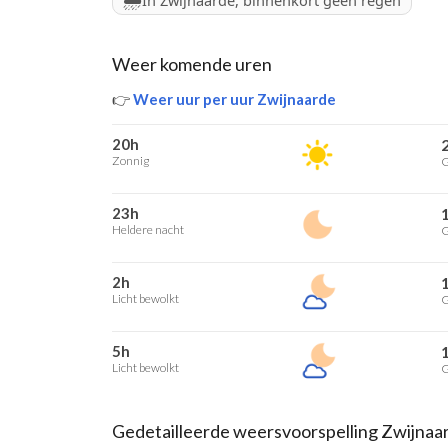
In Zwijnaarde, binnenkort geen regen
Weer komende uren
👉
Weer uur per uur Zwijnaarde
20h
Zonnig
G
23h
Heldere nacht
G
2h
Licht bewolkt
G
5h
Licht bewolkt
G
Gedetailleerde weersvoorspelling Zwijnaa