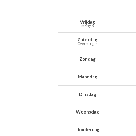
Weersverwachting voor Zwijnaarde v
Dag
Weer
Temperaturen
Wind
Neer
Vrijdag
Morgen
Zaterdag
Overmorgen
Zondag
Maandag
Dinsdag
Woensdag
Donderdag