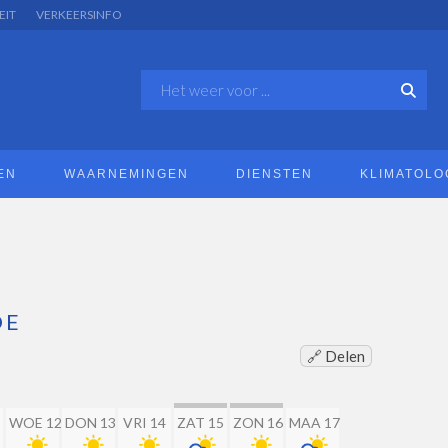
EIT
VERKEERSINFO
EN
WAARNEMINGEN
DIENSTEN
KLIMATOLO
DE
🔗 Delen
WOE 12
DON 13
VRI 14
ZAT 15
ZON 16
MAA 17