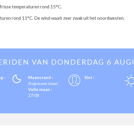
j frisse temperaturen rond 15°C.
aturen rond 11°C. De wind waait zeer zwak uit het noordwesten.
ERIDEN VAN
DONDERDAG 6 AUG
g :
Maanstand :
Sint :
Asgrauwe maan
Volle maan :
27/08