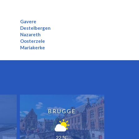
Gavere
Destelbergen
Nazareth
Oosterzele
Mariakerke
BRUGGE
22 °C