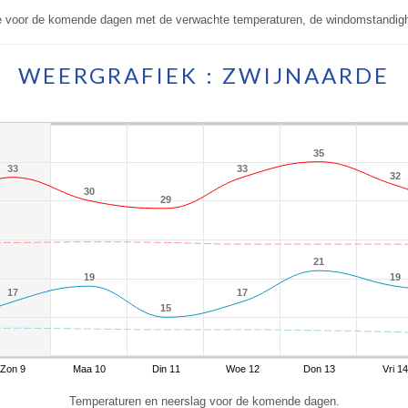
de voor de komende dagen met de verwachte temperaturen, de windomstandigh
WEERGRAFIEK : ZWIJNAARDE
35
35
33
33
33
33
32
32
30
30
29
29
21
21
19
19
19
19
17
17
17
17
15
15
Zon 9
Maa 10
Din 11
Woe 12
Don 13
Vri 14
Temperaturen en neerslag voor de komende dagen.