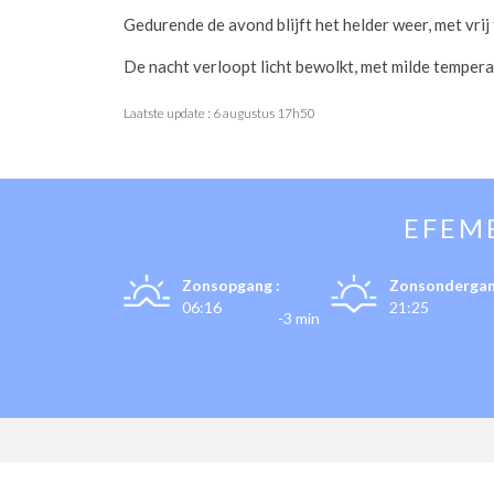
Gedurende de avond blijft het helder weer, met vri
De nacht verloopt licht bewolkt, met milde temper
Laatste update :
6 augustus 17h50
EFEM
Zonsopgang :
Zonsondergan
06:16
21:25
-3 min