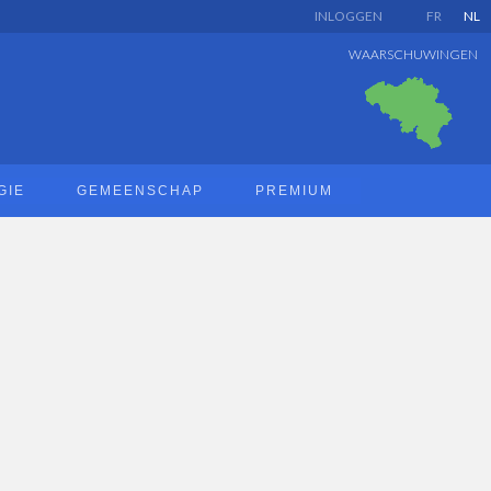
INLOGGEN
FR
NL
WAARSCHUWINGEN
GIE
GEMEENSCHAP
PREMIUM