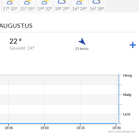
17°
33°
21°
35°
19°
32°
18°
29°
16°
29°
16°
28°
 AUGUSTUS
22 °
Gevoeld : 24°
25 km/u
Hevig
Matig
Licht
18:45
19:00
19:15
19:30
www.meteobelgie.be