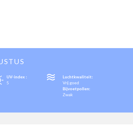
USTUS
UV-index :
Luchtkwaliteit:
5
Vrij goed
Bijvoetpollen:
Zwak