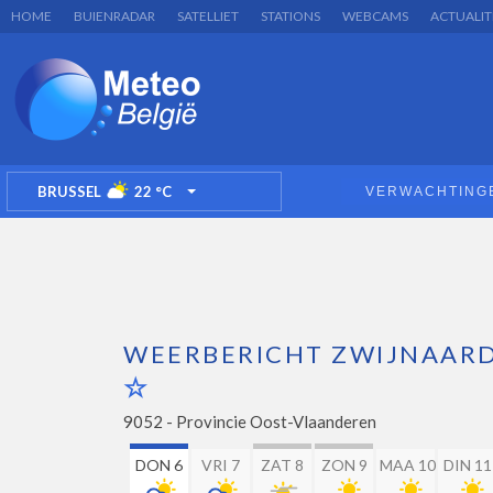
HOME
BUIENRADAR
SATELLIET
STATIONS
WEBCAMS
ACTUALIT
BRUSSEL
22
°C
VERWACHTING
TOGGLE DROPDOWN
WEERBERICHT ZWIJNAAR
9052 -
Provincie Oost-Vlaanderen
DON 6
VRI 7
ZAT 8
ZON 9
MAA 10
DIN 11