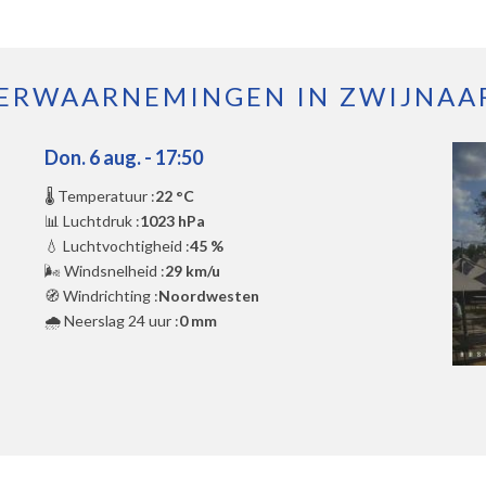
ERWAARNEMINGEN IN ZWIJNAA
Don. 6 aug. - 17:50
🌡️ Temperatuur :
22 °C
📊 Luchtdruk :
1023 hPa
💧 Luchtvochtigheid :
45 %
🌬️ Windsnelheid :
29 km/u
🧭 Windrichting :
Noordwesten
🌧️ Neerslag 24 uur :
0 mm