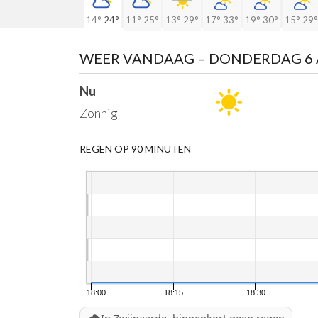
14°
24°
11°
25°
13°
29°
17°
33°
19°
30°
15°
29°
WEER VANDAAG
– DONDERDAG 6
Nu
Zonnig
REGEN OP 90 MINUTEN
18:00
18:15
18:30
🌧️