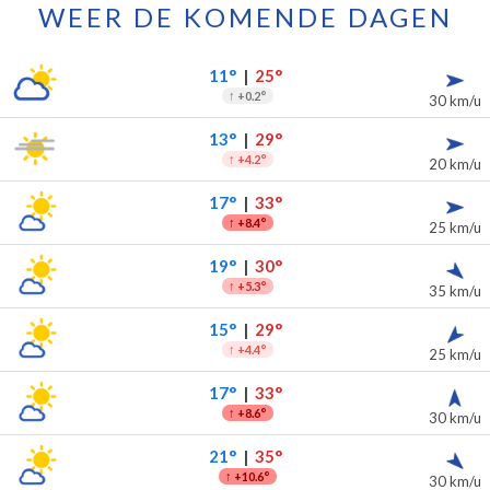
WEER DE KOMENDE DAGEN
oor de komende 7 dagen
slag
11°
|
25°
↑
+0.2°
30 km/u
13°
|
29°
↑
+4.2°
20 km/u
17°
|
33°
↑
+8.4°
25 km/u
19°
|
30°
↑
+5.3°
35 km/u
15°
|
29°
↑
+4.4°
25 km/u
17°
|
33°
↑
+8.6°
30 km/u
21°
|
35°
↑
+10.6°
30 km/u