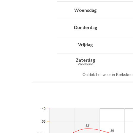
Woensdag
Donderdag
Vrijdag
Zaterdag
Weekend
Ontdek het weer in Kerksken
40
35
32
32
30
30