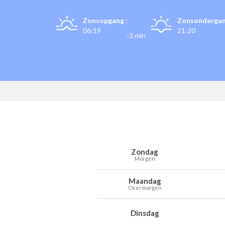
Zonsopgang :
Zonsondergan
06:19
21:20
-3 min
Weersverwachting voor Kerksken voo
Dag
Weer
Temperaturen
Wind
Neer
Zondag
Morgen
Maandag
Overmorgen
Dinsdag