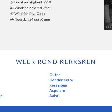
💧 Luchtvochtigheid :
77 %
🌬️ Windsnelheid :
14 km/u
🧭 Windrichting :
Oost
🌧️ Neerslag 24 uur :
0 mm
WEER ROND KERKSKEN
Outer
Denderleeuw
Ressegem
Aspelare
en
Aalst