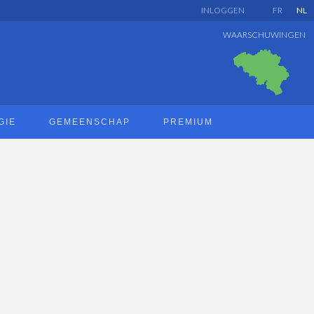
INLOGGEN
FR
NL
WAARSCHUWINGEN
GIE
GEMEENSCHAP
PREMIUM