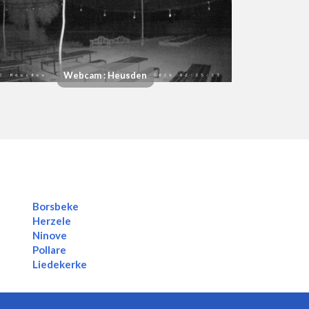
Webcam : Heusden
Borsbeke
Herzele
Ninove
Pollare
Liedekerke