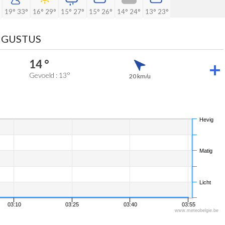
19°
33°
16°
29°
15°
27°
15°
26°
14°
24°
13°
23°
UGUSTUS
14 °
Gevoeld : 13°
20 km/u
Hevig
Matig
Licht
03:10
03:25
03:40
03:55
www.meteobelgie.be