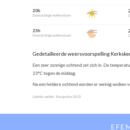
20h
Doorzichtige wolkensluier
G
23h
Doorzichtige wolkensluier
G
Gedetailleerde weersvoorspelling Kerkske
Een zeer zonnige ochtend zet zich in. De temperat
23°C tegen de middag.
Na een heldere ochtend worden er weinig wolken v
Laatste update :
8 augustus 2h20
EFE