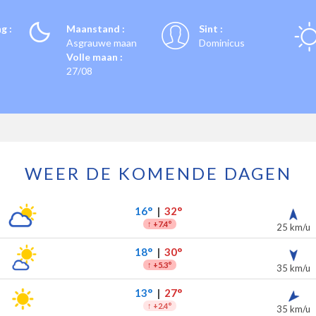
g :
Maanstand :
Sint :
Asgrauwe maan
Dominicus
Volle maan :
27/08
WEER DE KOMENDE DAGEN
r de komende 7 dagen
slag
16°
|
32°
↑
+7.4°
25 km/u
18°
|
30°
↑
+5.3°
35 km/u
13°
|
27°
↑
+2.4°
35 km/u