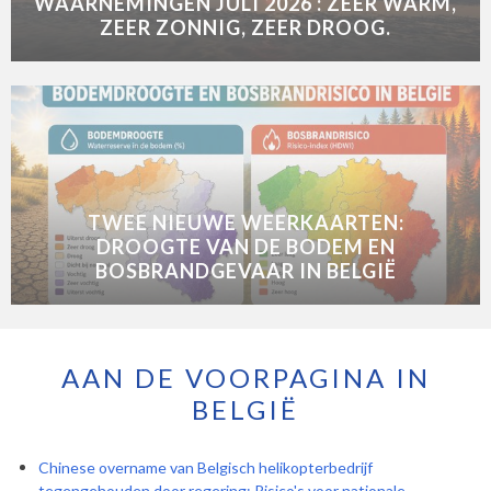
WAARNEMINGEN JULI 2026 : ZEER WARM,
ZEER ZONNIG, ZEER DROOG.
TWEE NIEUWE WEERKAARTEN:
DROOGTE VAN DE BODEM EN
BOSBRANDGEVAAR IN BELGIË
AAN DE VOORPAGINA IN
BELGIË
Chinese overname van Belgisch helikopterbedrijf
tegengehouden door regering: Risico's voor nationale