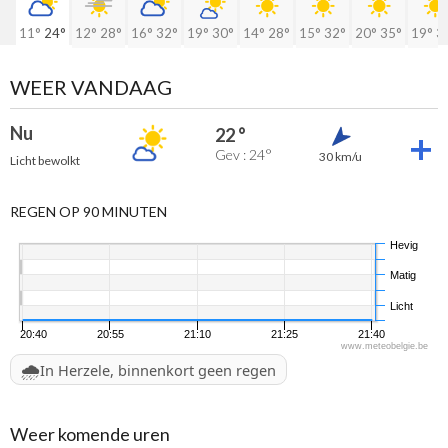
11°
24°
12°
28°
16°
32°
19°
30°
14°
28°
15°
32°
20°
35°
19°
3
WEER VANDAAG
Nu
22 °
Gev : 24°
30 km/u
Licht bewolkt
REGEN OP 90 MINUTEN
Hevig
Matig
Licht
20:40
20:55
21:10
21:25
21:40
www.meteobelgie.be
🌧️
In Herzele, binnenkort geen regen
Weer komende uren