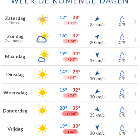
WEER DE KOMENDE DAGEN
Weersverwachting voor Herzele voor de komende 7 dagen
Dag
Weer
Temperaturen
Wind
Neerslag
12°
|
28°
Zaterdag
Morgen
↑
+3.2°
25 km/u
0 %
16°
|
32°
Zondag
Overmorgen
↑
+7.4°
20 km/u
0 %
19°
|
30°
Maandag
↑
+5.3°
35 km/u
0 %
14°
|
28°
Dinsdag
↑
+3.4°
30 km/u
0 %
15°
|
32°
Woensdag
↑
+7.6°
30 km/u
0 %
20°
|
35°
Donderdag
↑
+10.6°
25 km/u
0 %
19°
|
33°
Vrijdag
↑
+8.6°
30 km/u
0 %