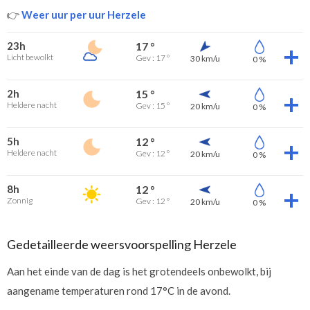
👉
Weer uur per uur Herzele
23h
17 °
Licht bewolkt
Gev : 17 °
30 km/u
0 %
2h
15 °
Heldere nacht
Gev : 15 °
20 km/u
0 %
5h
12 °
Heldere nacht
Gev : 12 °
20 km/u
0 %
8h
12 °
Zonnig
Gev : 12 °
20 km/u
0 %
Gedetailleerde weersvoorspelling Herzele
Aan het einde van de dag is het grotendeels onbewolkt, bij
aangename temperaturen rond 17°C in de avond.