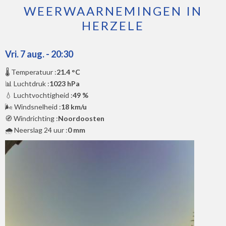
WEERWAARNEMINGEN IN
HERZELE
Vri. 7 aug. - 20:30
🌡️ Temperatuur :
21.4 °C
📊 Luchtdruk :
1023 hPa
💧 Luchtvochtigheid :
49 %
🌬️ Windsnelheid :
18 km/u
🧭 Windrichting :
Noordoosten
🌧️ Neerslag 24 uur :
0 mm