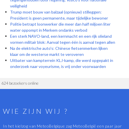
veiligheid
Trump moet bouw van balzaal (opnieuw) stilleggen:
President is geen permanente, maar tijdelijke bewoner
Politie betrapt loonwerker die meer dan half miljoen liter
water oppompt in Merkem ondanks verbod
Een sterk NAVO-land, een kernmacht en een rijk olieland
vormen militair blok: Aanval tegen één is aanval tegen allen
Na de elektrische auto's: Chinese fietsenmerken lijken
klaar om de westerse markt te veroveren
Uitbater van kampterrein KLJ-kamp, die werd opgepakt in
onderzoek naar voyeurisme, is vrij onder voorwaarden
624 bezoekers online
WIE ZIJN WIJ ?
In het kielzog van MeteoBelgique zag MeteoBelgië een paar jaar