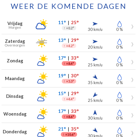
WEER DE KOMENDE DAGEN
Weersverwachting voor Wortegem-Petegem voor de komende 7 
Dag
Weer
Temperaturen
Wind
Neerslag
11°
|
25°
Vrijdag
Morgen
↑
+0.2°
30 km/u
0 %
13°
|
29°
Zaterdag
Overmorgen
↑
+4.2°
20 km/u
0 %
17°
|
33°
Zondag
↑
+8.4°
25 km/u
0 %
19°
|
30°
Maandag
↑
+5.3°
35 km/u
0 %
15°
|
29°
Dinsdag
↑
+4.4°
25 km/u
0 %
17°
|
33°
Woensdag
↑
+8.6°
30 km/u
0 %
21°
|
35°
Donderdag
↑
+10.6°
30 km/u
0 %