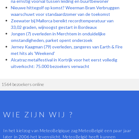
na ernstig voorval tussen leiding en buurtbewoner
Nieuwe hittegolf op komst? Weerman Bram Verbruggen
waarschuwt voor standaardzomer van de toekomst
Zeewater bij Mallorca bereikt recordtemperatuur van
33,02 graden, wijnoogst gestart in Bordeaux
Jongen (7) overleden in Merchtem in onduidelijke
omstandigheden, parket opent onderzoek
Jerney Kaagman (79) overleden, zangeres van Earth & Fire
met hits als 'Weekend'
Alcatraz metalfestival in Kortrijk voor het eerst volledig
uitverkocht: 75.000 bezoekers verwacht
1564 bezoekers online
WIE ZIJN WIJ ?
In het kielzog van MeteoBelgique zag MeteoBelgië een paar jaar
later in 2006 het levenslicht. MeteoBelgië heeft kunnen