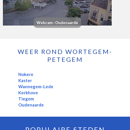
Webcam : Oudenaarde
WEER ROND WORTEGEM-
PETEGEM
Nokere
Kaster
Wannegem-Lede
Kerkhove
Tiegem
Oudenaarde
POPULAIRE STEDEN