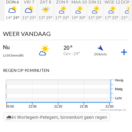
DON 6
VRI 7
ZAT 8
ZON 9
MAA 10
DIN 11
WOE 12
DON 
14°
24°
11°
25°
13°
29°
17°
33°
19°
30°
15°
29°
17°
33°
21°
3
WEER VANDAAG
Nu
20 °
Gev : 24°
20 km/u
Licht bewolkt
REGEN OP 90 MINUTEN
Hevig
Matig
Licht
20:50
21:05
21:20
21:35
21:50
www.meteobelgie.be
🌧️
In Wortegem-Petegem, binnenkort geen regen