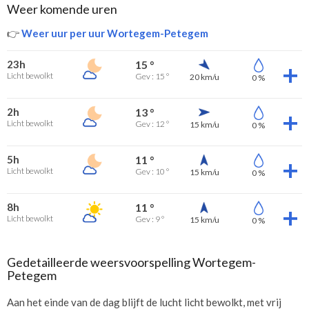
Weer komende uren
👉
Weer uur per uur Wortegem-Petegem
23h
15 °
Licht bewolkt
Gev : 15 °
20 km/u
0 %
2h
13 °
Licht bewolkt
Gev : 12 °
15 km/u
0 %
5h
11 °
Licht bewolkt
Gev : 10 °
15 km/u
0 %
8h
11 °
Licht bewolkt
Gev : 9 °
15 km/u
0 %
Gedetailleerde weersvoorspelling Wortegem-
Petegem
Aan het einde van de dag blijft de lucht licht bewolkt, met vrij