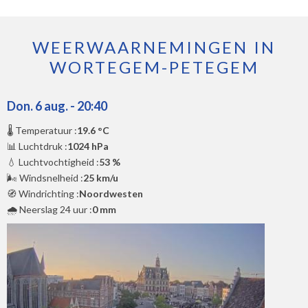
WEERWAARNEMINGEN IN
WORTEGEM-PETEGEM
Don. 6 aug. - 20:40
🌡️ Temperatuur :
19.6 °C
📊 Luchtdruk :
1024 hPa
💧 Luchtvochtigheid :
53 %
🌬️ Windsnelheid :
25 km/u
🧭 Windrichting :
Noordwesten
🌧️ Neerslag 24 uur :
0 mm