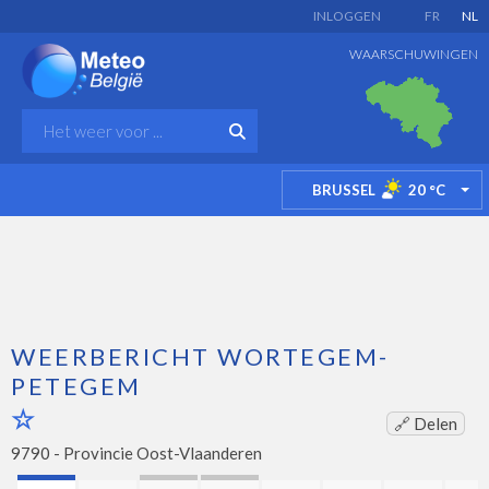
INLOGGEN
FR
NL
WAARSCHUWINGEN
BRUSSEL
20
°C
TO
WEERBERICHT WORTEGEM-
PETEGEM
🔗 Delen
9790 -
Provincie Oost-Vlaanderen