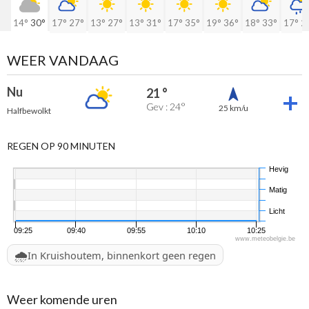
14°
30°
17°
27°
13°
27°
13°
31°
17°
35°
19°
36°
18°
33°
17°
2
WEER VANDAAG
Nu
21 °
Gev : 24°
25 km/u
Halfbewolkt
REGEN OP 90 MINUTEN
Hevig
Matig
Licht
09:25
09:40
09:55
10:10
10:25
www.meteobelgie.be
🌧️
In Kruishoutem, binnenkort geen regen
Weer komende uren