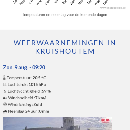
Zon 9
Woe 12
Zat 15
Din 18
Din 11
Vri 14
Maa 17
Don 20
Maa 10
Don 13
Zon 16
Woe 19
www.meteobelgie.be
Temperaturen en neerslag voor de komende dagen.
WEERWAARNEMINGEN IN
KRUISHOUTEM
Zon. 9 aug. - 09:20
🌡️ Temperatuur :
20.5 °C
📊 Luchtdruk :
1015 hPa
💧 Luchtvochtigheid :
59 %
🌬️ Windsnelheid :
7 km/u
🧭 Windrichting :
Zuid
🌧️ Neerslag 24 uur :
0 mm