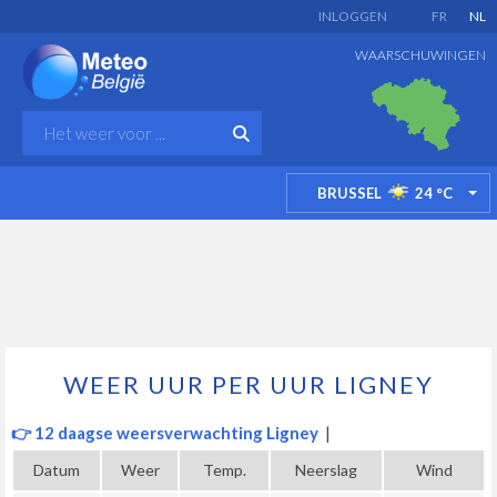
INLOGGEN
FR
NL
WAARSCHUWINGEN
BRUSSEL
24
°C
TO
WEER UUR PER UUR LIGNEY
👉 12 daagse weersverwachting Ligney
|
Datum
Weer
Temp.
Neerslag
Wind