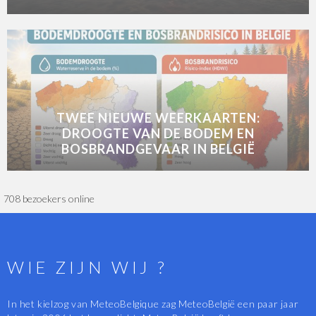
TWEE NIEUWE WEERKAARTEN:
DROOGTE VAN DE BODEM EN
BOSBRANDGEVAAR IN BELGIË
708 bezoekers online
WIE ZIJN WIJ ?
In het kielzog van MeteoBelgique zag MeteoBelgië een paar jaar