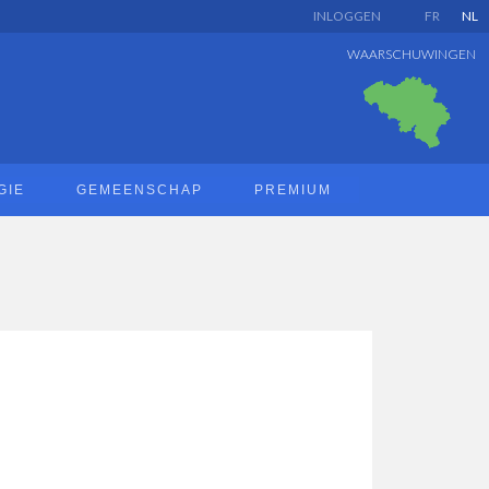
INLOGGEN
FR
NL
WAARSCHUWINGEN
GIE
GEMEENSCHAP
PREMIUM