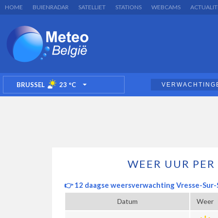
HOME
BUIENRADAR
SATELLIET
STATIONS
WEBCAMS
ACTUALIT
BRUSSEL
23
°C
VERWACHTING
TOGGLE DROPDOWN
WEER UUR PER
👉 12 daagse weersverwachting Vresse-Sur-
Datum
Weer