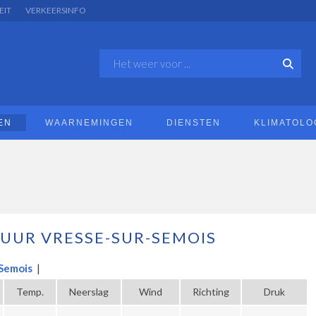
EIT
VERKEERSINFO
EN
WAARNEMINGEN
DIENSTEN
KLIMATOLO
 UUR VRESSE-SUR-SEMOIS
Semois
|
Temp.
Neerslag
Wind
Richting
Druk