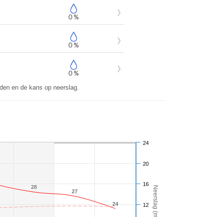
0 %
0 %
0 %
den en de kans op neerslag.
24
20
16
28
28
Neerslag (mm)
27
27
24
24
12