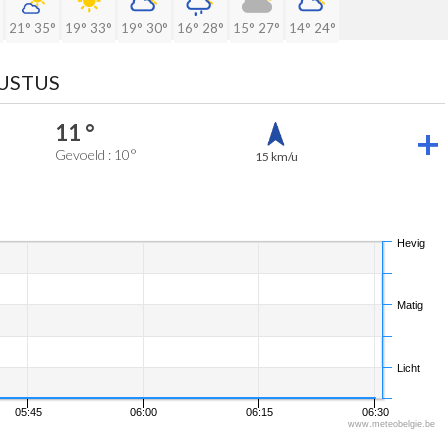
21°
35°
19°
33°
19°
30°
16°
28°
15°
27°
14°
24°
GUSTUS
11 °
Gevoeld : 10°
15 km/u
Hevig
Matig
Licht
05:45
06:00
06:15
06:30
www.meteobelgie.be