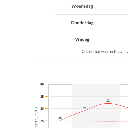
Woensdag
Donderdag
Vrijdag
Ontdek het weer in Bauvin 
40
35
32
32
29
29
30
Temperatuur (°C)
25
25
25