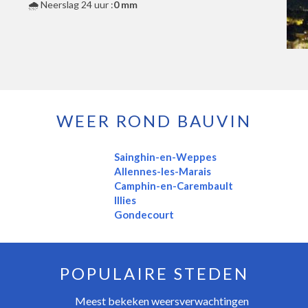
🌧️ Neerslag 24 uur :
0 mm
WEER ROND BAUVIN
Sainghin-en-Weppes
Allennes-les-Marais
Camphin-en-Carembault
Illies
Gondecourt
POPULAIRE STEDEN
Meest bekeken weersverwachtingen