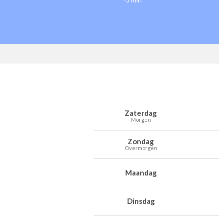
Weersverwachting voor Bauvin voor 
Dag
Weer
Temperaturen
Wind
Neer
Zaterdag
Morgen
Zondag
Overmorgen
Maandag
Dinsdag