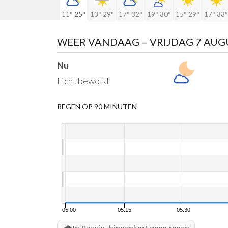
11°
25°
13°
29°
17°
32°
19°
30°
15°
29°
17°
33°
WEER VANDAAG
– VRIJDAG 7 AU
Nu
Licht bewolkt
REGEN OP 90 MINUTEN
05:00
05:15
05:30
🌧️