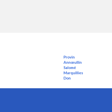
Provin
Annœullin
Salomé
Marquillies
Don