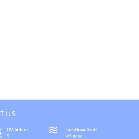
STUS
UV-index :
Luchtkwaliteit:
5
Vrij goed