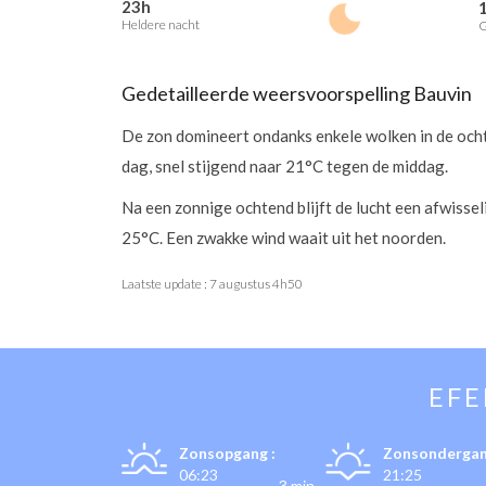
23h
Heldere nacht
G
Gedetailleerde weersvoorspelling Bauvin
De zon domineert ondanks enkele wolken in de och
dag, snel stijgend naar 21°C tegen de middag.
Na een zonnige ochtend blijft de lucht een afwisse
25°C. Een zwakke wind waait uit het noorden.
Laatste update :
7 augustus 4h50
EF
Zonsopgang :
Zonsondergan
06:23
21:25
-3 min