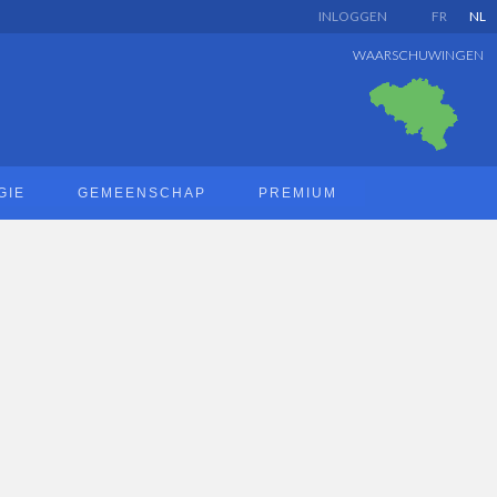
INLOGGEN
FR
NL
WAARSCHUWINGEN
GIE
GEMEENSCHAP
PREMIUM