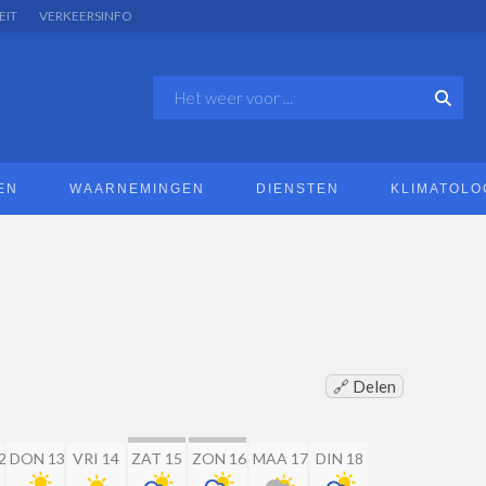
EIT
VERKEERSINFO
EN
WAARNEMINGEN
DIENSTEN
KLIMATOLO
🔗 Delen
2
DON 13
VRI 14
ZAT 15
ZON 16
MAA 17
DIN 18