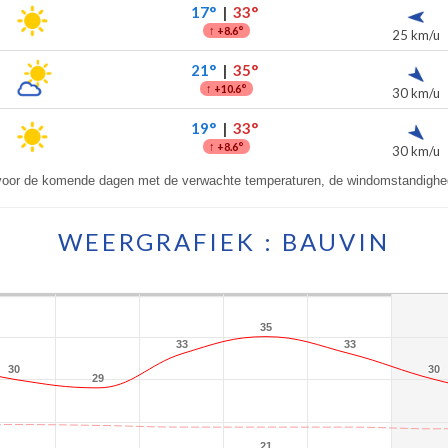
17°
|
33°
↑
+8.6°
25 km/u
21°
|
35°
↑
+10.6°
30 km/u
19°
|
33°
↑
+8.6°
30 km/u
voor de komende dagen met de verwachte temperaturen, de windomstandighe
WEERGRAFIEK : BAUVIN
35
35
33
33
33
33
30
30
30
30
29
29
21
21