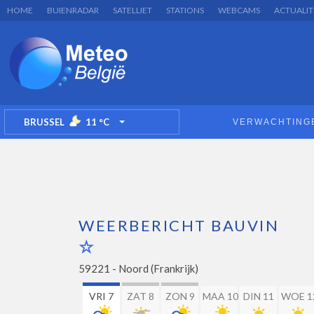
HOME
BUIENRADAR
SATELLIET
STATIONS
WEBCAMS
ACTUALIT
BRUSSEL
11
°C
VERWACHTING
TOGGLE DROPDOWN
WEERBERICHT BAUVIN
59221 -
Noord (Frankrijk)
VRI 7
ZAT 8
ZON 9
MAA 10
DIN 11
WOE 1