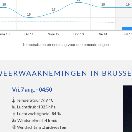
19
19
19
19
19
19
17
17
15
15
Maa 10
Din 11
Woe 12
Don 13
Vri 14
Zat 1
Temperaturen en neerslag voor de komende dagen.
WEERWAARNEMINGEN IN BRUSSE
Vri. 7 aug. - 04:50
🌡️ Temperatuur :
9.9 °C
📊 Luchtdruk :
1025 hPa
💧 Luchtvochtigheid :
84 %
🌬️ Windsnelheid :
4 km/u
🧭 Windrichting :
Zuidwesten