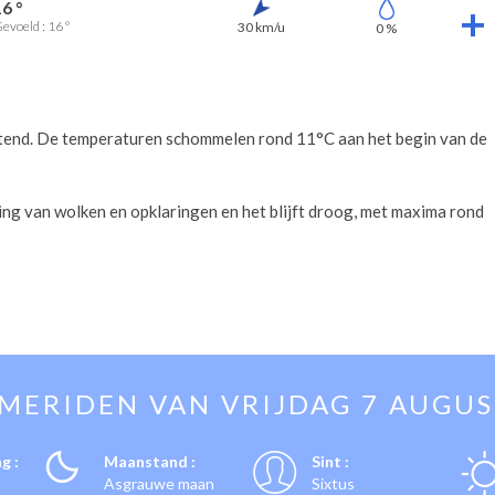
16 °
evoeld : 16 °
30 km/u
0 %
tend. De temperaturen schommelen rond 11°C aan het begin van de
ling van wolken en opklaringen en het blijft droog, met maxima rond
EMERIDEN VAN
VRIJDAG 7 AUGU
g :
Maanstand :
Sint :
Asgrauwe maan
Sixtus