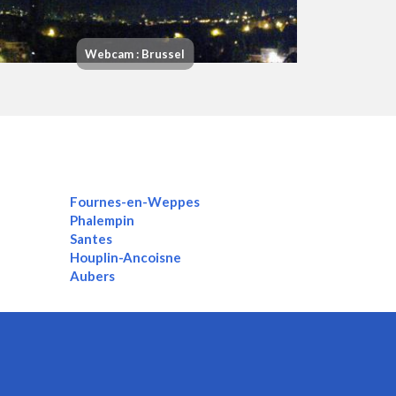
Webcam : Brussel
Fournes-en-Weppes
Phalempin
Santes
Houplin-Ancoisne
Aubers