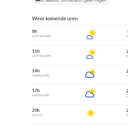
In Bauvin, binnenkort geen regen
Weer komende uren
8h
Licht bewolkt
11h
Licht bewolkt
G
14h
Halfbewolkt
G
17h
Halfbewolkt
G
20h
Zonnig
G