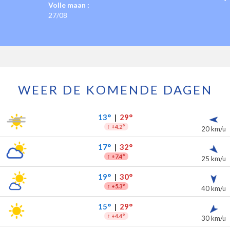
Volle maan :
27/08
WEER DE KOMENDE DAGEN
de komende 7 dagen
slag
13°
|
29°
↑
+4.2°
20 km/u
17°
|
32°
↑
+7.4°
25 km/u
19°
|
30°
↑
+5.3°
40 km/u
15°
|
29°
↑
+4.4°
30 km/u