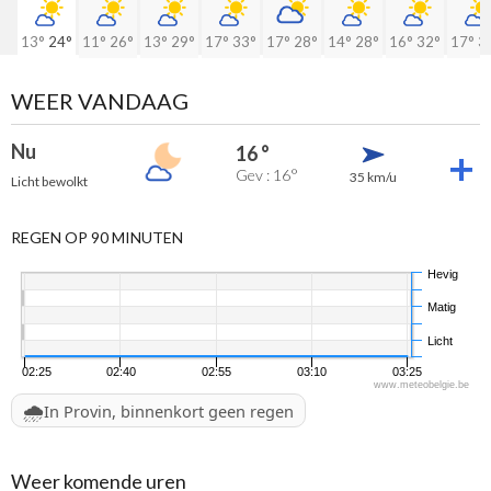
13°
24°
11°
26°
13°
29°
17°
33°
17°
28°
14°
28°
16°
32°
17°
3
WEER VANDAAG
Nu
16 °
Gev : 16°
35 km/u
Licht bewolkt
REGEN OP 90 MINUTEN
Hevig
Matig
Licht
02:25
02:40
02:55
03:10
03:25
www.meteobelgie.be
🌧️
In Provin, binnenkort geen regen
Weer komende uren