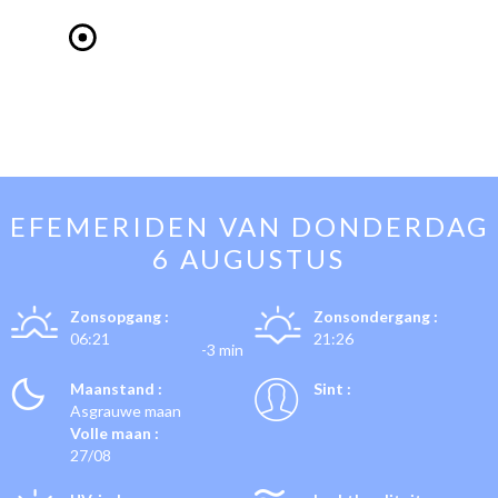
EFEMERIDEN VAN
DONDERDAG
6 AUGUSTUS
Zonsopgang :
Zonsondergang :
06:21
21:26
-3 min
Maanstand :
Sint :
Asgrauwe maan
Volle maan :
27/08