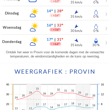
↑
+3.3°
35 km/u
0 %
14°
|
28°
Dinsdag
↑
+3.4°
35 km/u
0 %
16°
|
32°
Woensdag
↑
+7.6°
30 km/u
0 %
17°
|
31°
Donderdag
↑
+6.6°
35 km/u
30 %
Ontdek het weer in Provin voor de komende dagen met de verwachte
temperaturen, de windomstandigheden en de kans op neerslag.
WEERGRAFIEK : PROVIN
40
16
33
33
32
32
31
31
31
31
29
29
29
29
28
28
28
28
30
12
27
27
26
26
26
26
24
24
18
18
20
8
17
17
17
17
17
17
17
17
16
16
16
16
16
16
14
14
13
13
13
13