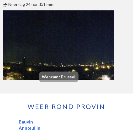
🌧️ Neerslag 24 uur :
0.1 mm
Webcam : Brussel
WEER ROND PROVIN
Bauvin
Annœullin