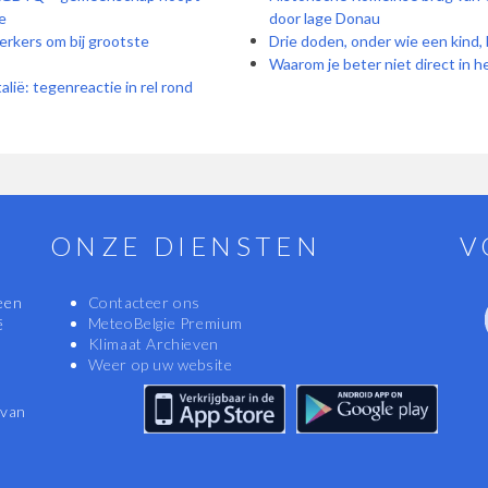
e
door lage Donau
erkers om bij grootste
Drie doden, onder wie een kind, 
Waarom je beter niet direct in h
alië: tegenreactie in rel rond
ONZE DIENSTEN
V
een
Contacteer ons
MeteoBelgie Premium
ë
Klimaat Archieven
Weer op uw website
 van