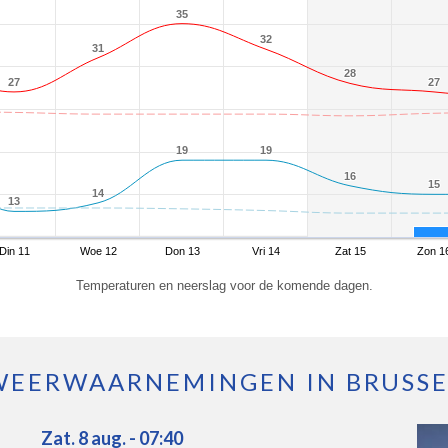
35
35
32
32
31
31
28
28
27
27
27
27
19
19
19
19
16
16
15
15
14
14
13
13
Din 11
Woe 12
Don 13
Vri 14
Zat 15
Zon 1
Temperaturen en neerslag voor de komende dagen.
WEERWAARNEMINGEN IN BRUSSE
Zat. 8 aug. - 07:40