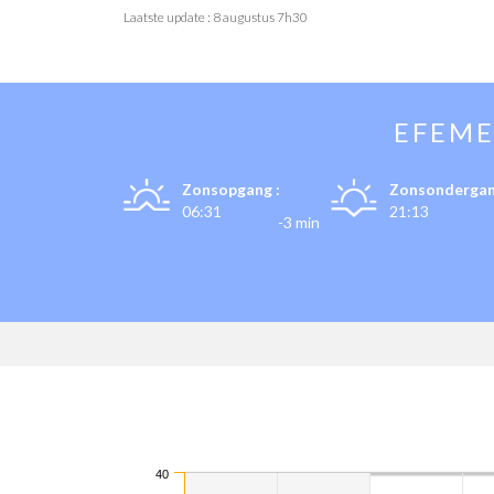
Laatste update :
8 augustus 7h30
EFEME
Zonsopgang :
Zonsondergan
06:31
21:13
-3 min
40