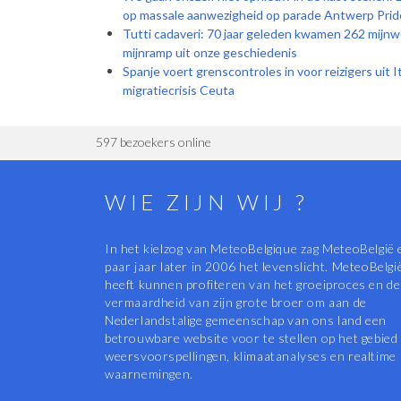
op massale aanwezigheid op parade Antwerp Prid
Tutti cadaveri: 70 jaar geleden kwamen 262 mijnw
mijnramp uit onze geschiedenis
Spanje voert grenscontroles in voor reizigers uit It
migratiecrisis Ceuta
597 bezoekers online
WIE ZIJN WIJ ?
In het kielzog van MeteoBelgique zag MeteoBelgië 
paar jaar later in 2006 het levenslicht. MeteoBelgi
heeft kunnen profiteren van het groeiproces en de
vermaardheid van zijn grote broer om aan de
Nederlandstalige gemeenschap van ons land een
betrouwbare website voor te stellen op het gebied
weersvoorspellingen, klimaatanalyses en realtime
waarnemingen.