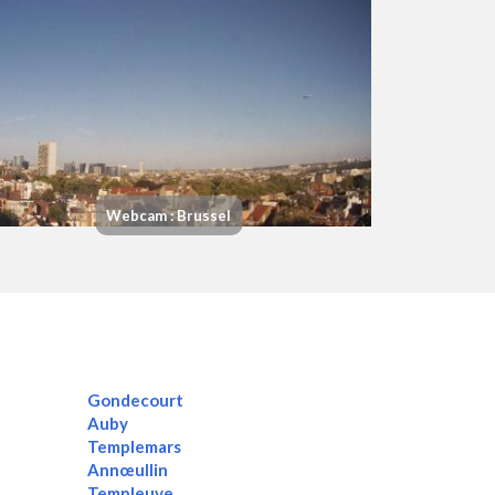
Webcam : Brussel
Gondecourt
Auby
Templemars
Annœullin
Templeuve