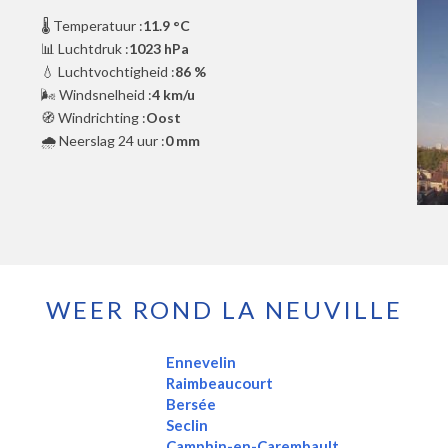
🌡️ Temperatuur :
11.9 °C
📊 Luchtdruk :
1023 hPa
💧 Luchtvochtigheid :
86 %
🌬️ Windsnelheid :
4 km/u
🧭 Windrichting :
Oost
🌧️ Neerslag 24 uur :
0 mm
WEER ROND LA NEUVILLE
Ennevelin
Raimbeaucourt
Bersée
Seclin
Camphin-en-Carembault