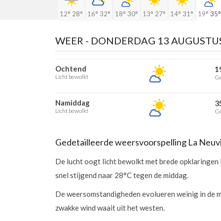
12°
28°
16°
32°
18°
30°
13°
27°
14°
31°
19°
35°
WEER -
DONDERDAG 13 AUGUSTU
Ochtend
1
Licht bewolkt
Ge
Namiddag
3
Licht bewolkt
Ge
Gedetailleerde weersvoorspelling La Neuvi
De lucht oogt licht bewolkt met brede opklaringen 
snel stijgend naar 28°C tegen de middag.
De weersomstandigheden evolueren weinig in de mid
zwakke wind waait uit het westen.