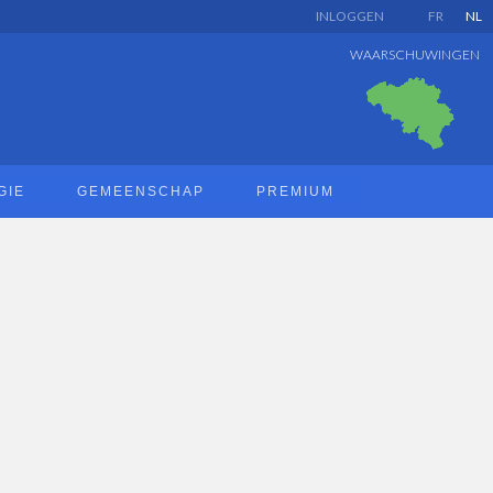
INLOGGEN
FR
NL
WAARSCHUWINGEN
GIE
GEMEENSCHAP
PREMIUM