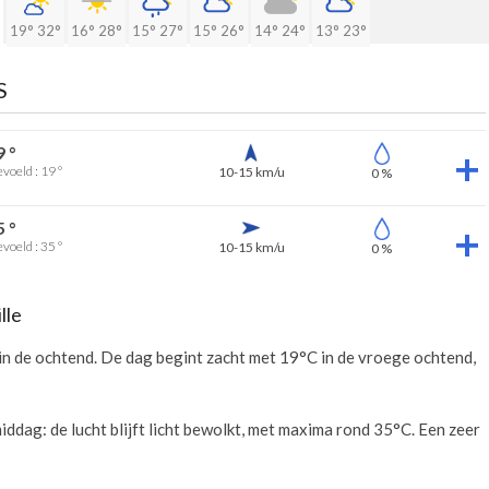
19°
32°
16°
28°
15°
27°
15°
26°
14°
24°
13°
23°
S
9 °
voeld : 19 °
10-15 km/u
0 %
5 °
voeld : 35 °
10-15 km/u
0 %
lle
in de ochtend. De dag begint zacht met 19°C in de vroege ochtend,
dag: de lucht blijft licht bewolkt, met maxima rond 35°C. Een zeer