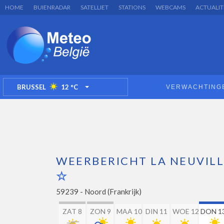
HOME
BUIENRADAR
SATELLIET
STATIONS
WEBCAMS
ACTUALIT
BRUSSEL
12
°C
VERWACHTING
TOGGLE DROPDOWN
WEERBERICHT LA NEUVIL
59239 -
Noord (Frankrijk)
ZAT 8
ZON 9
MAA 10
DIN 11
WOE 12
DON 1