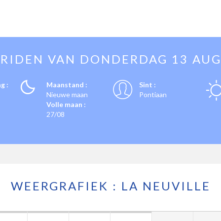
RIDEN VAN
DONDERDAG 13 AU
g :
Maanstand :
Sint :
Nieuwe maan
Pontiaan
Volle maan :
27/08
WEERGRAFIEK : LA NEUVILLE