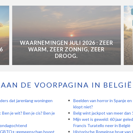
WAARNEMINGEN JULI 2026 : ZEER
6
WARM, ZEER ZONNIG, ZEER
DROOG.
AAN DE VOORPAGINA IN BELGIË
ders dat jarenlang woningen
Beelden van horror in Spanje en
klopt niet?
Ben je wit? Ben je cis? Ben je
Belg wint jackpot van meer dan 
Mijn wet is geweld: 60 jaar gele
t zondagochtend
Francis Turatello neer in België
n: LGBTQ+-gemeenschap hoopt
Historische Romeinse brug van 