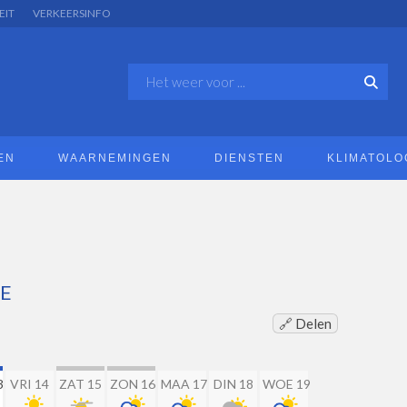
EIT
VERKEERSINFO
EN
WAARNEMINGEN
DIENSTEN
KLIMATOLO
LE
🔗 Delen
3
VRI 14
ZAT 15
ZON 16
MAA 17
DIN 18
WOE 19