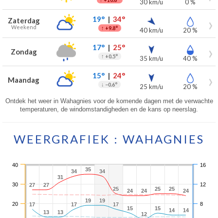
30 km/u
0 %
19°
|
34°
Zaterdag
Weekend
↑
+9.8°
40 km/u
20 %
17°
|
25°
Zondag
↑
+0.5°
35 km/u
40 %
15°
|
24°
Maandag
↓
−0.6°
25 km/u
20 %
Ontdek het weer in Wahagnies voor de komende dagen met de verwachte
temperaturen, de windomstandigheden en de kans op neerslag.
WEERGRAFIEK : WAHAGNIES
40
16
35
35
34
34
34
34
31
31
30
12
27
27
27
27
25
25
25
25
25
25
24
24
24
24
24
24
19
19
19
19
20
8
17
17
17
17
17
17
15
15
15
15
14
14
14
14
13
13
13
13
12
12