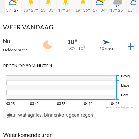
17°
27°
13°
27°
13°
31°
17°
34°
19°
35°
19°
34°
17°
25°
15°
2
WEER VANDAAG
Nu
18 °
Gev : 18°
30 km/u
Heldere nacht
REGEN OP 90 MINUTEN
Hevig
Matig
Licht
03:25
03:40
03:55
04:10
04:25
www.meteobelgie.be
🌧️
In Wahagnies, binnenkort geen regen
Weer komende uren