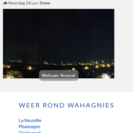
🌧️ Neerslag 24 uur :
0 mm
Webcam : Brussel
WEER ROND WAHAGNIES
La Neuville
Phalempin
Ostricourt