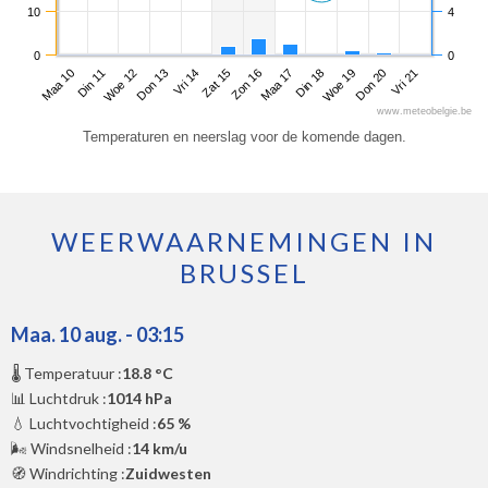
10
4
0
0
Maa 10
Don 13
Zon 16
Woe 19
Woe 12
Zat 15
Din 18
Vri 21
Din 11
Vri 14
Maa 17
Don 20
www.meteobelgie.be
Temperaturen en neerslag voor de komende dagen.
WEERWAARNEMINGEN IN
BRUSSEL
Maa. 10 aug. - 03:15
🌡️ Temperatuur :
18.8 °C
📊 Luchtdruk :
1014 hPa
💧 Luchtvochtigheid :
65 %
🌬️ Windsnelheid :
14 km/u
🧭 Windrichting :
Zuidwesten