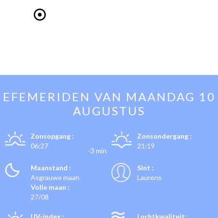
EFEMERIDEN VAN
MAANDAG 10
AUGUSTUS
Zonsopgang :
Zonsondergang :
06:27
21:19
-3 min
Maanstand :
Sint :
Asgrauwe maan
Laurens
Volle maan :
27/08
UV-index :
Luchtkwaliteit: