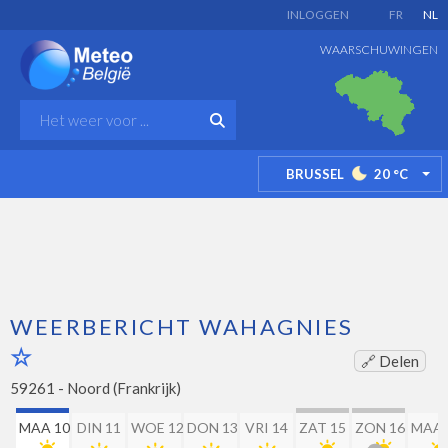
INLOGGEN
FR
NL
WAARSCHUWINGEN
BRUSSEL
20
°C
TO
WEERBERICHT WAHAGNIES
🔗 Delen
59261 -
Noord (Frankrijk)
MAA 10
DIN 11
WOE 12
DON 13
VRI 14
ZAT 15
ZON 16
MAA 