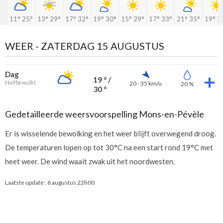
11°
25°
13°
29°
17°
32°
19°
30°
15°
29°
17°
33°
21°
35°
19°
3
WEER -
ZATERDAG 15 AUGUSTUS
Dag
19 ° /
Halfbewolkt
20 - 35 km/u
20 %
30 °
Gedetailleerde weersvoorspelling Mons-en-Pévèle
Er is wisselende bewolking en het weer blijft overwegend droog.
De temperaturen lopen op tot 30°C na een start rond 19°C met
heet weer. De wind waait zwak uit het noordwesten.
Laatste update :
6 augustus 22h00