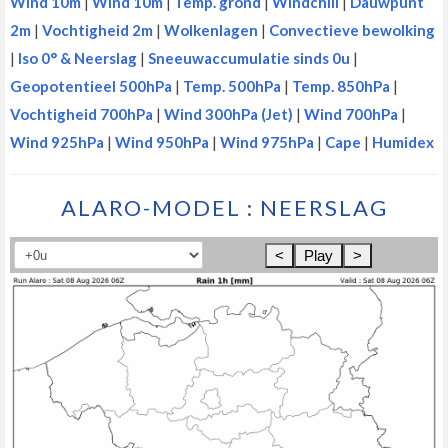
Wind 10m
|
Wind 10m
|
Temp. grond
|
Windchill
|
Dauwpunt
2m
|
Vochtigheid 2m
|
Wolkenlagen
|
Convectieve bewolking
|
Iso 0° & Neerslag
|
Sneeuwaccumulatie sinds 0u
|
Geopotentieel 500hPa
|
Temp. 500hPa
|
Temp. 850hPa
|
Vochtigheid 700hPa
|
Wind 300hPa (Jet)
|
Wind 700hPa
|
Wind 925hPa
|
Wind 950hPa
|
Wind 975hPa
|
Cape
|
Humidex
ALARO-MODEL : NEERSLAG
<
Play
>