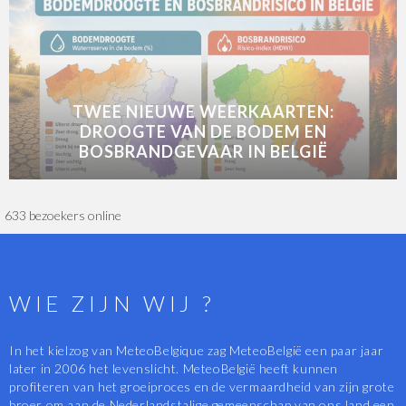
TWEE NIEUWE WEERKAARTEN:
DROOGTE VAN DE BODEM EN
BOSBRANDGEVAAR IN BELGIË
633 bezoekers online
WIE ZIJN WIJ ?
In het kielzog van MeteoBelgique zag MeteoBelgië een paar jaar
later in 2006 het levenslicht. MeteoBelgië heeft kunnen
profiteren van het groeiproces en de vermaardheid van zijn grote
broer om aan de Nederlandstalige gemeenschap van ons land een