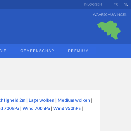
INLOGGEN
FR
NL
WAARSCHUWINGEN
GIE
GEMEENSCHAP
PREMIUM
htigheid 2m
|
Lage wolken
|
Medium wolken
|
id 700hPa
|
Wind 700hPa
|
Wind 950hPa
|