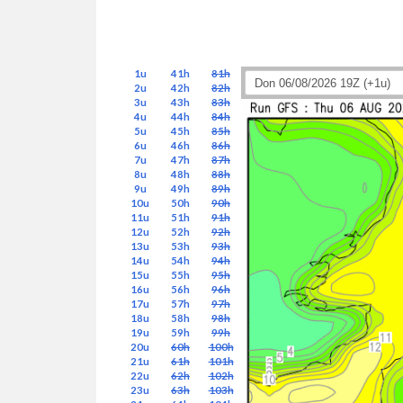
1u
41h
81h
2u
42h
82h
3u
43h
83h
4u
44h
84h
5u
45h
85h
6u
46h
86h
7u
47h
87h
8u
48h
88h
9u
49h
89h
10u
50h
90h
11u
51h
91h
12u
52h
92h
13u
53h
93h
14u
54h
94h
15u
55h
95h
16u
56h
96h
17u
57h
97h
18u
58h
98h
19u
59h
99h
20u
60h
100h
21u
61h
101h
22u
62h
102h
23u
63h
103h