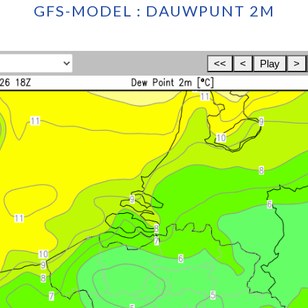
GFS-MODEL : DAUWPUNT 2M
<<
<
Play
>