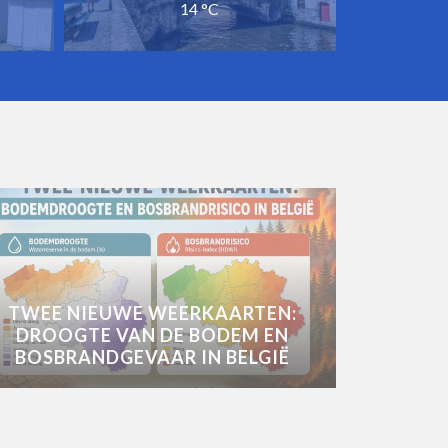
14 °C
TWEE NIEUWE WEERKAARTEN:
DROOGTE VAN DE BODEM EN
BOSBRANDGEVAAR IN BELGIË