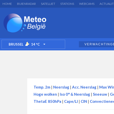
HOME
BUIENRADAR
SATELLIET
STATIONS
WEBCAMS
ACTUALIT
BRUSSEL
14
°C
VERWACHTING
TOGGLE DROPDOWN
Temp. 2m
|
Neerslag
|
Acc. Neerslag
|
Max Wi
Hoge wolken
|
Iso 0° & Neerslag
|
Sneeuw
|
G
ThetaE 850hPa
|
Cape/LI
|
CIN
|
Convectienee