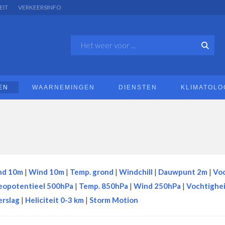
EIT
VERKEERSINFO
EN
WAARNEMINGEN
DIENSTEN
KLIMATOLO
nd 10m
|
Wind 10m
|
Temp. grond
|
Windchill
|
Dauwpunt 2m
|
Voc
eopotentieel 500hPa
|
Temp. 850hPa
|
Wind 250hPa
|
Vochtighe
rslag
|
Heliciteit 0-3 km
|
Storm Motion