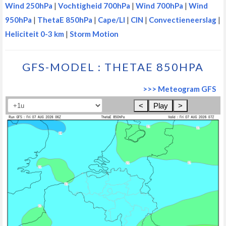
Wind 250hPa
|
Vochtigheid 700hPa
|
Wind 700hPa
|
Wind
950hPa
|
ThetaE 850hPa
|
Cape/LI
|
CIN
|
Convectieneerslag
|
Heliciteit 0-3 km
|
Storm Motion
GFS-MODEL : THETAE 850HPA
>>> Meteogram GFS
<
Play
>