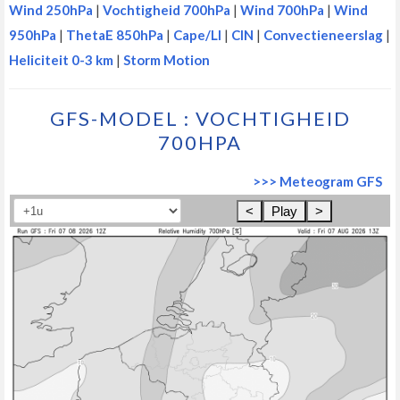
Wind 250hPa
|
Vochtigheid 700hPa
|
Wind 700hPa
|
Wind
950hPa
|
ThetaE 850hPa
|
Cape/LI
|
CIN
|
Convectieneerslag
|
Heliciteit 0-3 km
|
Storm Motion
GFS-MODEL : VOCHTIGHEID
700HPA
>>> Meteogram GFS
<
Play
>