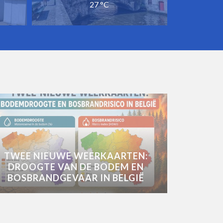
27 °C
TWEE NIEUWE WEERKAARTEN:
DROOGTE VAN DE BODEM EN
BOSBRANDGEVAAR IN BELGIË