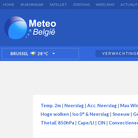
HOME
BUIENRADAR
SATELLIET
STATIONS
WEBCAMS
ACTUALIT
BRUSSEL
28
°C
VERWACHTING
TOGGLE DROPDOWN
Temp. 2m
|
Neerslag
|
Acc. Neerslag
|
Max Wi
Hoge wolken
|
Iso 0° & Neerslag
|
Sneeuw
|
G
ThetaE 850hPa
|
Cape/LI
|
CIN
|
Convectienee