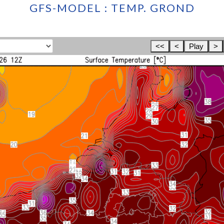
GFS-MODEL : TEMP. GROND
<<
<
Play
>