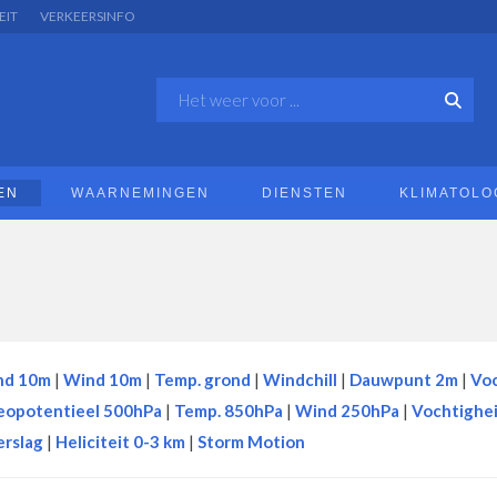
EIT
VERKEERSINFO
EN
WAARNEMINGEN
DIENSTEN
KLIMATOLO
nd 10m
|
Wind 10m
|
Temp. grond
|
Windchill
|
Dauwpunt 2m
|
Voc
eopotentieel 500hPa
|
Temp. 850hPa
|
Wind 250hPa
|
Vochtighe
rslag
|
Heliciteit 0-3 km
|
Storm Motion