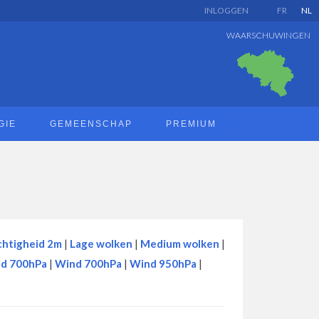
INLOGGEN
FR
NL
WAARSCHUWINGEN
GIE
GEMEENSCHAP
PREMIUM
htigheid 2m
|
Lage wolken
|
Medium wolken
|
id 700hPa
|
Wind 700hPa
|
Wind 950hPa
|