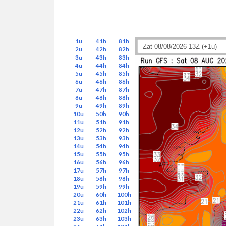
1u
41h
81h
2u
42h
82h
3u
43h
83h
4u
44h
84h
5u
45h
85h
6u
46h
86h
7u
47h
87h
8u
48h
88h
9u
49h
89h
10u
50h
90h
11u
51h
91h
12u
52h
92h
13u
53h
93h
14u
54h
94h
15u
55h
95h
16u
56h
96h
17u
57h
97h
18u
58h
98h
19u
59h
99h
20u
60h
100h
21u
61h
101h
22u
62h
102h
23u
63h
103h