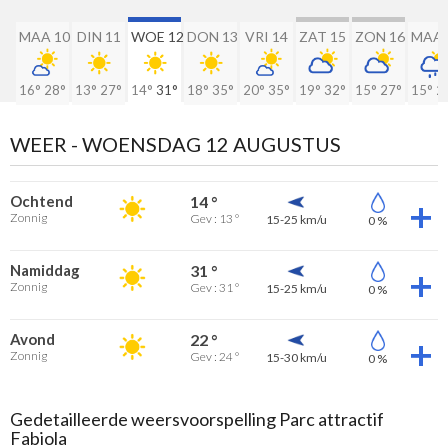
MAA 10
DIN 11
WOE 12
DON 13
VRI 14
ZAT 15
ZON 16
MAA 
16°
28°
13°
27°
14°
31°
18°
35°
20°
35°
19°
32°
15°
27°
15°
2
WEER -
WOENSDAG 12 AUGUSTUS
Ochtend
14 °
Zonnig
Gev : 13 °
15-25 km/u
0 %
Namiddag
31 °
Zonnig
Gev : 31 °
15-25 km/u
0 %
Avond
22 °
Zonnig
Gev : 24 °
15-30 km/u
0 %
Gedetailleerde weersvoorspelling Parc attractif
Fabiola