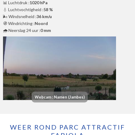
📊 Luchtdruk :
1020 hPa
💧 Luchtvochtigheid :
58 %
🌬️ Windsnelheid :
36 km/u
🧭 Windrichting :
Noord
🌧️ Neerslag 24 uur :
0 mm
Webcam : Namen (Jambes)
WEER ROND PARC ATTRACTIF