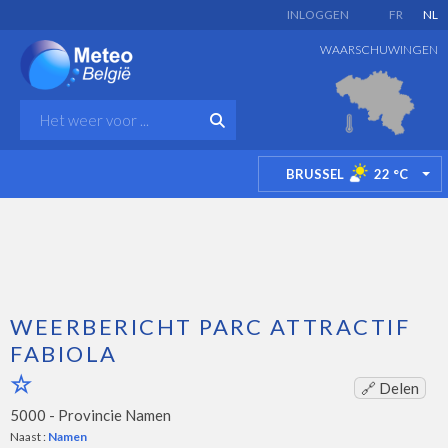
INLOGGEN
FR
NL
WAARSCHUWINGEN
BRUSSEL
22
°C
TO
WEERBERICHT PARC ATTRACTIF
FABIOLA
🔗 Delen
5000 -
Provincie Namen
Naast :
Namen