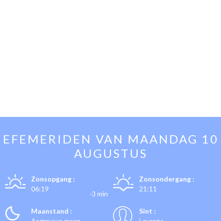
EFEMERIDEN VAN
MAANDAG 10
AUGUSTUS
Zonsopgang :
Zonsondergang :
06:19
21:11
-3 min
Maanstand :
Sint :
Asgrauwe maan
Laurens