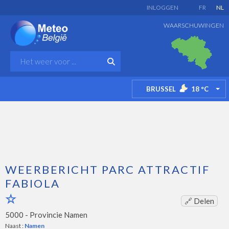
INLOGGEN
FR
NL
WAARSCHUWINGEN
BRUSSEL
18
°C
TO
WEERBERICHT PARC ATTRACTIF
FABIOLA
🔗 Delen
5000 -
Provincie Namen
Naast :
Namen