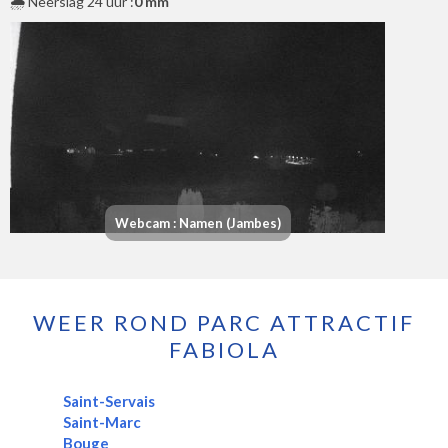
🌧️ Neerslag 24 uur :
0 mm
Webcam : Namen (Jambes)
WEER ROND PARC ATTRACTIF
FABIOLA
Saint-Servais
Saint-Marc
Bouge