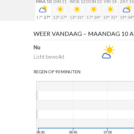
MAA 10
DIN 11
WOE 12
DON 13
VRI 14
ZAT 15
17°
27°
13°
27°
13°
31°
17°
34°
19°
35°
19°
34°
WEER VANDAAG
– MAANDAG 10 
Nu
Licht bewolkt
REGEN OP 90 MINUTEN
06:30
06:45
07:00