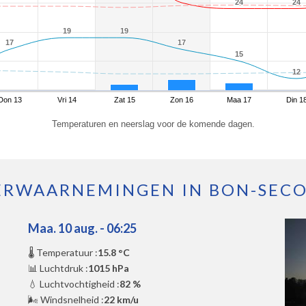
24
24
24
24
19
19
19
19
17
17
17
17
15
15
12
12
Don 13
Vri 14
Zat 15
Zon 16
Maa 17
Din 1
Temperaturen en neerslag voor de komende dagen.
RWAARNEMINGEN IN BON-SEC
Maa. 10 aug. - 06:25
🌡️ Temperatuur :
15.8 °C
📊 Luchtdruk :
1015 hPa
💧 Luchtvochtigheid :
82 %
🌬️ Windsnelheid :
22 km/u