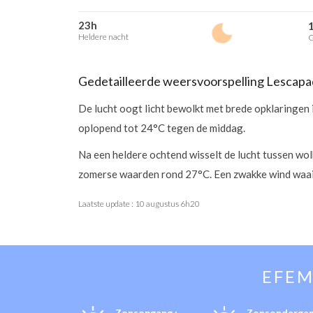
23h
Heldere nacht
G
Gedetailleerde weersvoorspelling Lescapa
De lucht oogt licht bewolkt met brede opklaringen 
oplopend tot 24°C tegen de middag.
Na een heldere ochtend wisselt de lucht tussen wo
zomerse waarden rond 27°C. Een zwakke wind waait
Laatste update :
10 augustus 6h20
EFEM
Zonsopgang :
Zonsondergan