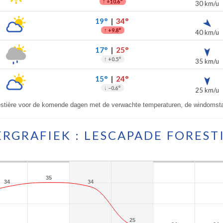
↑
+10.6°
30 km/u
19°
|
34°
↑
+9.8°
40 km/u
17°
|
25°
↑
+0.5°
35 km/u
15°
|
24°
↓
−0.6°
25 km/u
estière voor de komende dagen met de verwachte temperaturen, de windomsta
RGRAFIEK : LESCAPADE FOREST
35
35
34
34
34
34
25
25