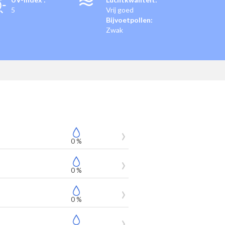
5
Vrij goed
Bijvoetpollen:
Zwak
0 %
0 %
0 %