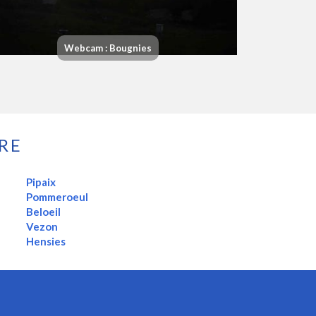
Webcam : Bougnies
RE
Pipaix
Pommeroeul
Beloeil
Vezon
Hensies