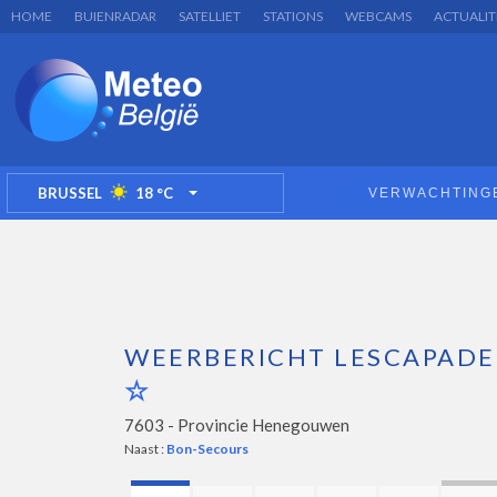
HOME
BUIENRADAR
SATELLIET
STATIONS
WEBCAMS
ACTUALIT
BRUSSEL
18
°C
VERWACHTING
TOGGLE DROPDOWN
WEERBERICHT LESCAPADE
7603 -
Provincie Henegouwen
Naast :
Bon-Secours