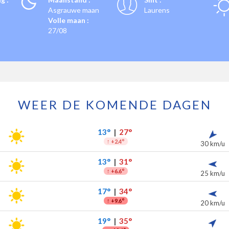
Asgrauwe maan
Laurens
Volle maan :
27/08
WEER DE KOMENDE DAGEN
estière voor de komende 7 dagen
slag
13°
|
27°
↑
+2.4°
30 km/u
13°
|
31°
↑
+6.6°
25 km/u
17°
|
34°
↑
+9.6°
20 km/u
19°
|
35°