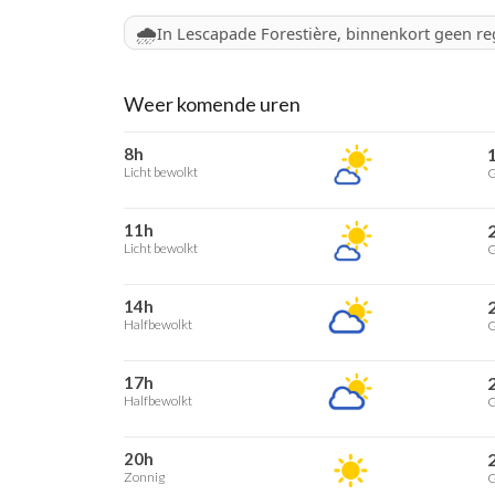
🌧️
In Lescapade Forestière, binnenkort geen r
Weer komende uren
8h
Licht bewolkt
G
11h
Licht bewolkt
G
14h
Halfbewolkt
G
17h
Halfbewolkt
G
20h
Zonnig
G