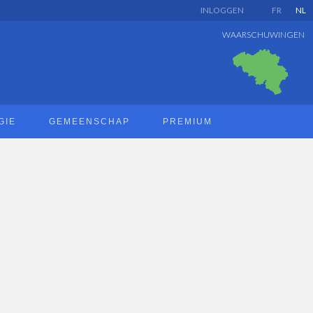
INLOGGEN
FR
NL
WAARSCHUWINGEN
GIE
GEMEENSCHAP
PREMIUM