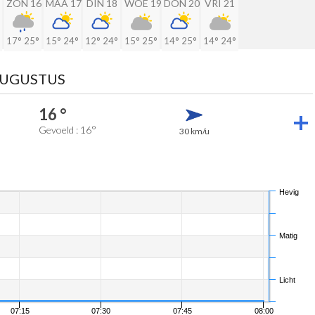
ZON 16
MAA 17
DIN 18
WOE 19
DON 20
VRI 21
17°
25°
15°
24°
12°
24°
15°
25°
14°
25°
14°
24°
AUGUSTUS
16 °
Gevoeld : 16°
30 km/u
Hevig
Matig
Licht
07:15
07:30
07:45
08:00