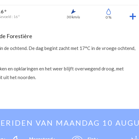
16 °
evoeld : 16 °
30 km/u
0 %
de Forestière
in de ochtend. De dag begint zacht met 17°C in de vroege ochtend,
lken en opklaringen en het weer blijft overwegend droog, met
 uit het noorden.
ERIDEN VAN
MAANDAG 10 AUG
g :
Maanstand :
Sint :