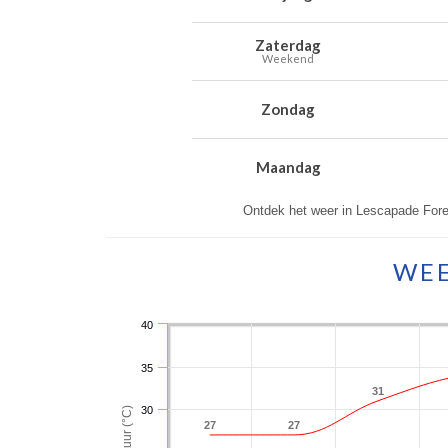
Zaterdag
Weekend
Zondag
Maandag
Ontdek het weer in Lescapade For
WEE
40
35
31
31
30
27
27
27
27