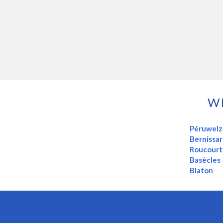
W
Péruwelz
Bernissar
Roucourt
Basècles
Blaton