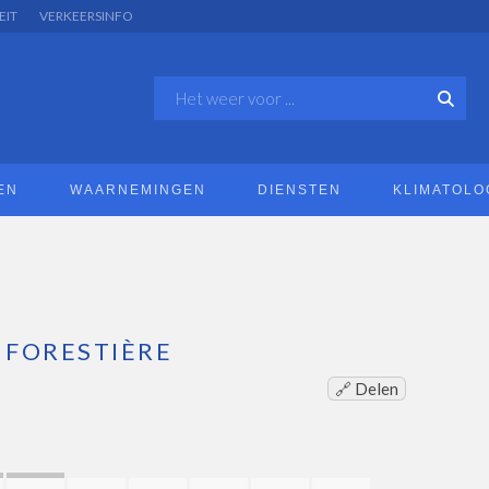
EIT
VERKEERSINFO
EN
WAARNEMINGEN
DIENSTEN
KLIMATOLO
 FORESTIÈRE
🔗 Delen