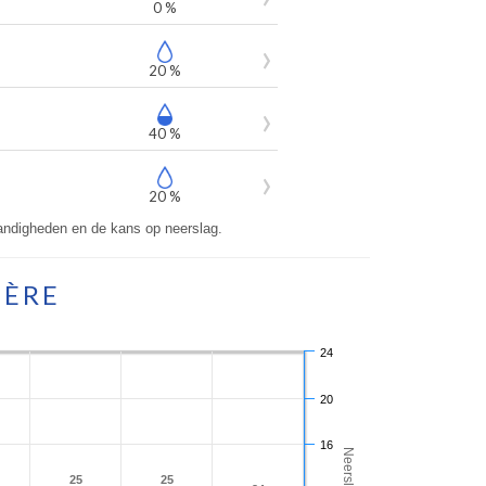
0 %
20 %
40 %
20 %
ndigheden en de kans op neerslag.
IÈRE
24
20
16
25
25
25
25