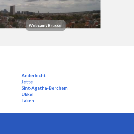
Webcam : Brussel
Anderlecht
Jette
Sint-Agatha-Berchem
Ukkel
Laken