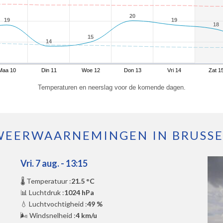
20
20
19
19
19
19
18
18
15
15
14
14
Maa 10
Din 11
Woe 12
Don 13
Vri 14
Zat 1
Temperaturen en neerslag voor de komende dagen.
WEERWAARNEMINGEN IN BRUSSE
Vri. 7 aug. - 13:15
🌡️ Temperatuur :
21.5 °C
📊 Luchtdruk :
1024 hPa
💧 Luchtvochtigheid :
49 %
🌬️ Windsnelheid :
4 km/u