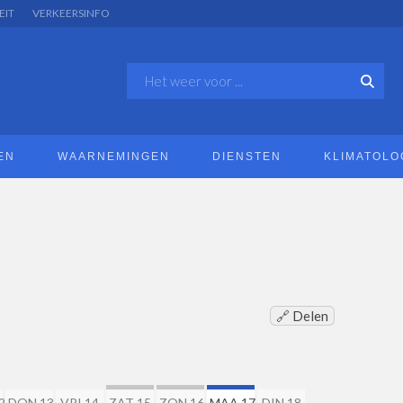
EIT
VERKEERSINFO
EN
WAARNEMINGEN
DIENSTEN
KLIMATOLO
🔗 Delen
2
DON 13
VRI 14
ZAT 15
ZON 16
MAA 17
DIN 18