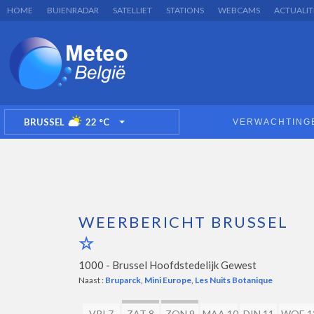
HOME
BUIENRADAR
SATELLIET
STATIONS
WEBCAMS
ACTUALIT
BRUSSEL
22
°C
VERWACHTING
TOGGLE DROPDOWN
WEERBERICHT BRUSSEL
1000 -
Brussel Hoofdstedelijk Gewest
Naast :
Bruparck
,
Mini Europe
,
Les Nuits Botanique
VRI 7
ZAT 8
ZON 9
MAA 10
DIN 11
WOE 1