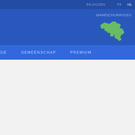
INLOGGEN
FR
NL
WAARSCHUWINGEN
GIE
GEMEENSCHAP
PREMIUM