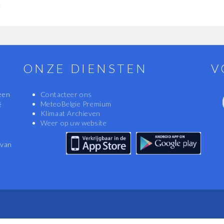
d
ONZE DIENSTEN
V
een
Contacteer ons
MeteoBelgie Premium
ë
Klimaat Archieven
Weer op uw website
 van