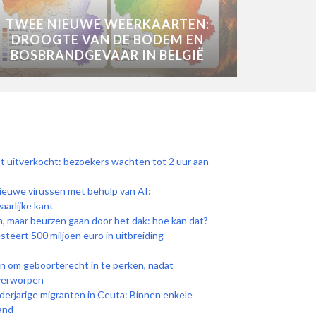
TWEE NIEUWE WEERKAARTEN:
DROOGTE VAN DE BODEM EN
BOSBRANDGEVAAR IN BELGIË
rst uitverkocht: bezoekers wachten tot 2 uur aan
euwe virussen met behulp van AI:
aarlijke kant
n, maar beurzen gaan door het dak: hoe kan dat?
teert 500 miljoen euro in uitbreiding
n om geboorterecht in te perken, nadat
verworpen
nderjarige migranten in Ceuta: Binnen enkele
and