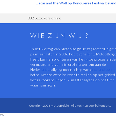
Oscar and the Wolf op Ronquières Festival belan
832 bezoekers online
WIE ZIJN WIJ ?
In het kielzog van MeteoBelgique zag MeteoBelgië 
paar jaar later in 2006 het levenslicht. MeteoBelgi
heeft kunnen profiteren van het groeiproces en de
vermaardheid van zijn grote broer om aan de
Nederlandstalige gemeenschap van ons land een
betrouwbare website voor te stellen op het gebied
weersvoorspellingen, klimaatanalyses en realtime
waarnemingen.
Copyright 2026 MeteoBelgië | Alle rechten voorbehouden..