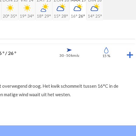
20°
35°
19°
34°
18°
29°
15°
28°
16°
26°
14°
25°
 ° / 26 °
30 - 50 km/u
15 %
ft overwegend droog. Het kwik schommelt tussen 16°C in de
n matige wind waait uit het westen.