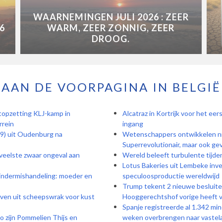
WAARNEMINGEN JULI 2026 : ZEER
6
WARM, ZEER ZONNIG, ZEER
DROOG.
AAN DE VOORPAGINA IN BELGIË
topzetting KLJ-kamp in
Alcatraz in Kortrijk voor het ee
rrein
ingang
19) uit Oudenburg na
Wetenschappers ontwikkelen ni
Superrevolutionair, maar ook gev
veelste zwaar ongeval aan
Wereld beleeft turbulente tijde
Lotus Bakeries uit Lembeke inves
kindermishandeling: moeder en
speculoosproductie wereldwijd
Trump tekent 2 nieuwe besluite
oven uit scheepswrak voor kust
Hooggerechtshof vorige heeft 
Spanje registreerde al 1.342 mi
zo zijn Pommelien Thijs en
weken overbrengen naar vastel