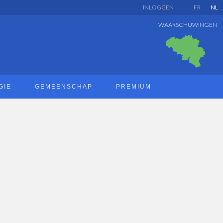
INLOGGEN
FR
NL
WAARSCHUWINGEN
GIE
GEMEENSCHAP
PREMIUM