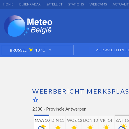
HOME
BUIENRADAR
SATELLIET
STATIONS
WEBCAMS
ACTUALIT
BRUSSEL
18
°C
VERWACHTING
TOGGLE DROPDOWN
WEERBERICHT MERKSPLA
2330 -
Provincie Antwerpen
MAA 10
DIN 11
WOE 12
DON 13
VRI 14
ZAT 15