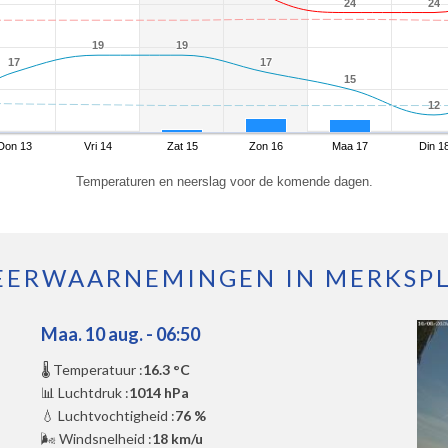
24
24
24
24
19
19
19
19
17
17
17
17
15
15
12
12
Don 13
Vri 14
Zat 15
Zon 16
Maa 17
Din 1
Temperaturen en neerslag voor de komende dagen.
ERWAARNEMINGEN IN MERKSP
Maa. 10 aug. - 06:50
🌡️ Temperatuur :
16.3 °C
📊 Luchtdruk :
1014 hPa
💧 Luchtvochtigheid :
76 %
🌬️ Windsnelheid :
18 km/u