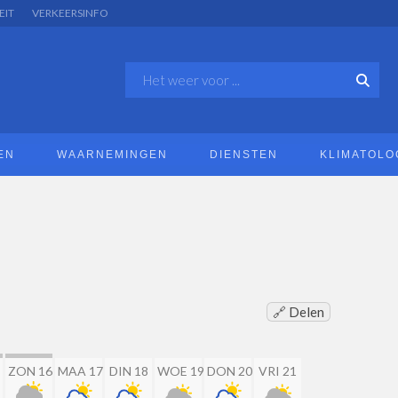
EIT
VERKEERSINFO
EN
WAARNEMINGEN
DIENSTEN
KLIMATOLO
S
🔗 Delen
ZON 16
MAA 17
DIN 18
WOE 19
DON 20
VRI 21