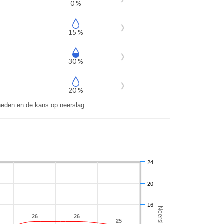
0 %
15 %
30 %
20 %
eden en de kans op neerslag.
24
20
16
26
26
26
26
25
25