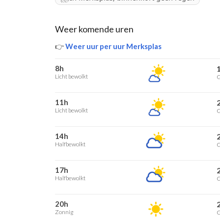
Weer komende uren
👉
Weer uur per uur Merksplas
8h
Licht bewolkt
G
11h
Licht bewolkt
G
14h
Halfbewolkt
G
17h
Halfbewolkt
G
20h
Zonnig
G