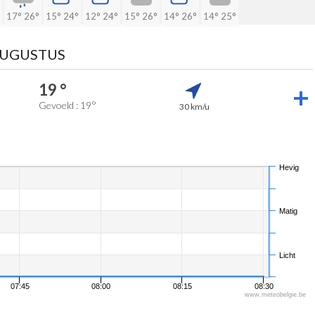
17°
26°
15°
24°
12°
24°
15°
26°
14°
26°
14°
25°
AUGUSTUS
19 °
Gevoeld : 19°
30 km/u
Hevig
Matig
Licht
07:45
08:00
08:15
08:30
www.meteobelgie.be