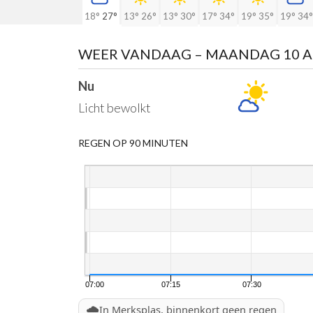
18°
27°
13°
26°
13°
30°
17°
34°
19°
35°
19°
34°
WEER VANDAAG
– MAANDAG 10 
Nu
Licht bewolkt
REGEN OP 90 MINUTEN
07:00
07:15
07:30
🌧️
In Merksplas, binnenkort geen regen