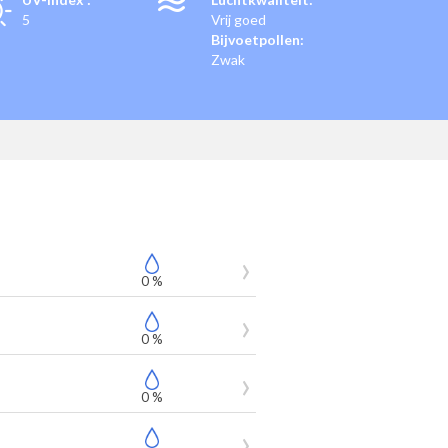
5
Vrij goed
Bijvoetpollen:
Zwak
0 %
0 %
0 %