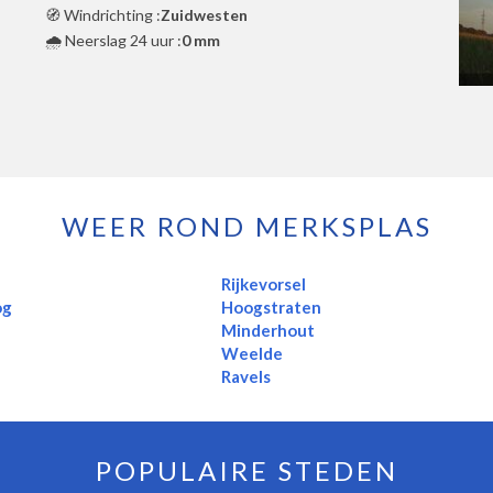
🧭 Windrichting :
Zuidwesten
🌧️ Neerslag 24 uur :
0 mm
WEER ROND MERKSPLAS
Rijkevorsel
og
Hoogstraten
Minderhout
Weelde
Ravels
POPULAIRE STEDEN