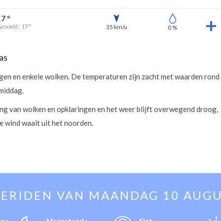
17 °
evoeld : 17 °
35 km/u
0 %
as
en en enkele wolken. De temperaturen zijn zacht met waarden rond
middag.
ling van wolken en opklaringen en het weer blijft overwegend droog,
 wind waait uit het noorden.
ERIDEN VAN
MAANDAG 10 AUG
g :
Maanstand :
Sint :