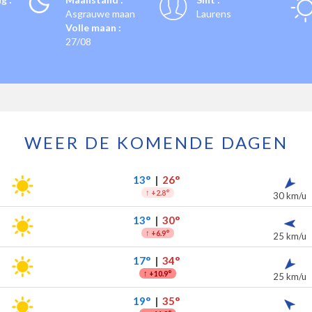
Asgrauwe maan
Laurens
Volle maan :
27/08
WEER DE KOMENDE DAGEN
or de komende 7 dagen
slag
13°
|
26°
↑
+2.8°
30 km/u
13°
|
30°
↑
+6.9°
25 km/u
17°
|
34°
↑
+10.9°
25 km/u
19°
|
35°