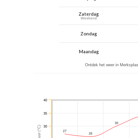
Zaterdag
Weekend
Zondag
Maandag
Ontdek het weer in Merkspla
40
35
30
30
30
27
27
26
26