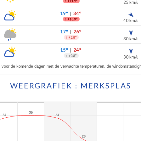
↑
+11.9°
25 km/u
19°
|
34°
↑
+10.9°
40 km/u
17°
|
26°
↑
+2.8°
30 km/u
15°
|
24°
↑
+0.8°
30 km/u
s voor de komende dagen met de verwachte temperaturen, de windomstandigh
WEERGRAFIEK : MERKSPLAS
35
35
34
34
34
34
26
26