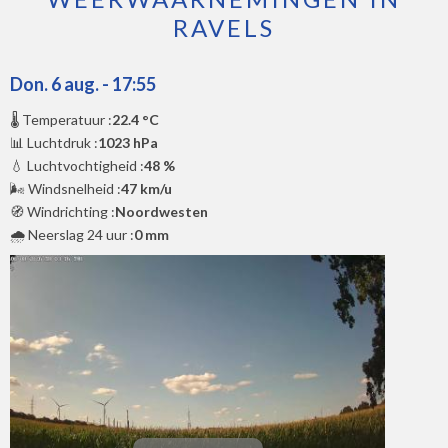
RAVELS
Don. 6 aug. - 17:55
🌡️ Temperatuur :
22.4 °C
📊 Luchtdruk :
1023 hPa
💧 Luchtvochtigheid :
48 %
🌬️ Windsnelheid :
47 km/u
🧭 Windrichting :
Noordwesten
🌧️ Neerslag 24 uur :
0 mm