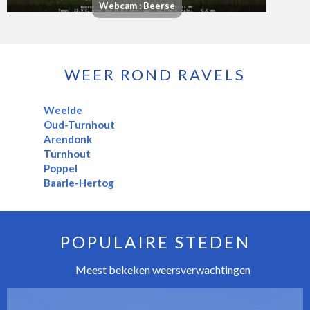
Webcam : Beerse
WEER ROND RAVELS
Weelde
Oud-Turnhout
Arendonk
Turnhout
Poppel
Baarle-Hertog
POPULAIRE STEDEN
Meest bekeken weersverwachtingen