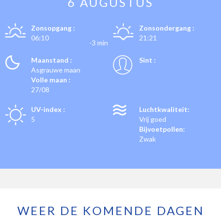
6 AUGUSTUS
Zonsopgang :
Zonsondergang :
06:10
21:21
-3 min
Maanstand :
Sint :
Asgrauwe maan
Volle maan :
27/08
UV-index :
Luchtkwaliteit:
5
Vrij goed
Bijvoetpollen:
Zwak
WEER DE KOMENDE DAGEN