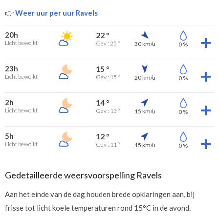
👉
Weer uur per uur Ravels
20h
22 °
Licht bewolkt
Gev : 25 °
30 km/u
0 %
23h
15 °
Licht bewolkt
Gev : 15 °
20 km/u
0 %
2h
14 °
Licht bewolkt
Gev : 13 °
15 km/u
0 %
5h
12 °
Licht bewolkt
Gev : 11 °
15 km/u
0 %
Gedetailleerde weersvoorspelling Ravels
Aan het einde van de dag houden brede opklaringen aan, bij
frisse tot licht koele temperaturen rond 15°C in de avond.