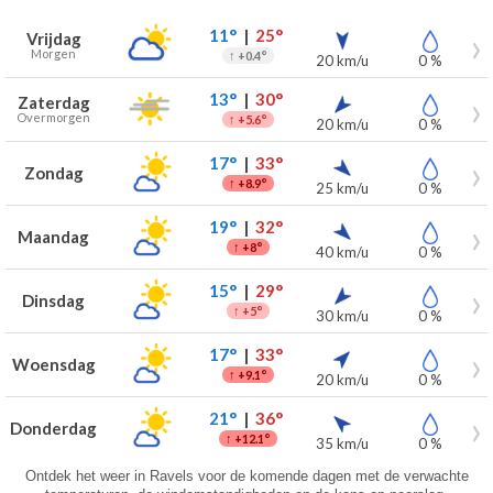
Weersverwachting voor Ravels voor de komende 7 dagen
Dag
Weer
Temperaturen
Wind
Neerslag
11°
|
25°
Vrijdag
Morgen
↑
+0.4°
20 km/u
0 %
13°
|
30°
Zaterdag
Overmorgen
↑
+5.6°
20 km/u
0 %
17°
|
33°
Zondag
↑
+8.9°
25 km/u
0 %
19°
|
32°
Maandag
↑
+8°
40 km/u
0 %
15°
|
29°
Dinsdag
↑
+5°
30 km/u
0 %
17°
|
33°
Woensdag
↑
+9.1°
20 km/u
0 %
21°
|
36°
Donderdag
↑
+12.1°
35 km/u
0 %
Ontdek het weer in Ravels voor de komende dagen met de verwachte