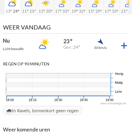
13°
24°
11°
25°
13°
30°
17°
33°
19°
32°
15°
29°
17°
33°
21°
3
WEER VANDAAG
Nu
23 °
Gev : 24°
30 km/u
Licht bewolkt
REGEN OP 90 MINUTEN
Hevig
Matig
Licht
18:00
18:15
18:30
18:45
19:00
www.meteobelgie.be
🌧️
In Ravels, binnenkort geen regen
Weer komende uren