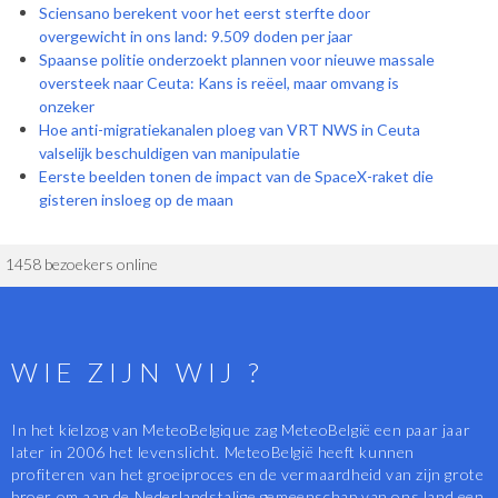
Sciensano berekent voor het eerst sterfte door
overgewicht in ons land: 9.509 doden per jaar
Spaanse politie onderzoekt plannen voor nieuwe massale
oversteek naar Ceuta: Kans is reëel, maar omvang is
onzeker
Hoe anti-migratiekanalen ploeg van VRT NWS in Ceuta
valselijk beschuldigen van manipulatie
Eerste beelden tonen de impact van de SpaceX-raket die
gisteren insloeg op de maan
1458 bezoekers online
WIE ZIJN WIJ ?
In het kielzog van MeteoBelgique zag MeteoBelgië een paar jaar
later in 2006 het levenslicht. MeteoBelgië heeft kunnen
profiteren van het groeiproces en de vermaardheid van zijn grote
broer om aan de Nederlandstalige gemeenschap van ons land een