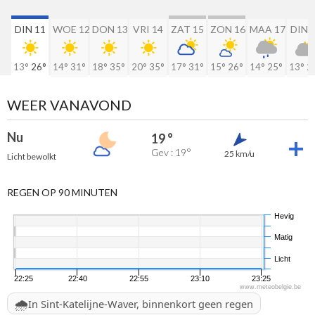
DIN 11
WOE 12
DON 13
VRI 14
ZAT 15
ZON 16
MAA 17
DIN 
13°
26°
14°
31°
18°
35°
20°
35°
17°
31°
15°
26°
14°
25°
13°
2
WEER VANAVOND
Nu
19 °
Gev : 19°
25 km/u
Licht bewolkt
REGEN OP 90 MINUTEN
Hevig
Matig
Licht
22:25
22:40
22:55
23:10
23:25
www.meteobelgie.be
🌧️
In Sint-Katelijne-Waver, binnenkort geen regen