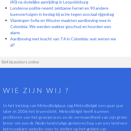
(40) na dodelijke aanrijding in Leopoldsburg
Londense politie neemt zeldzame Ferrari en 90 andere
luxevoertuigen in beslag bij actie tegen asociaal rijgedrag
Vlamingen Sofia en Wouter maakten aardbeving mee in
Colombia: We werden wakker geschud en hoorden een
alarm
Aardbeving met kracht van 7.4 in Colombia: wat weten we
al?
864 bezoekers online
WIE ZIJN WIJ ?
In het kielzog van MeteoBelgique zag MeteoBelgië een paar jaar
later in 2006 het levenslicht. MeteoBelgië heeft kunnen
profiteren van het groeiproces en de vermaardheid van zijn grote
broer om aan de Nederlandstalige gemeenschap van ons land een
betrouwbare website voor te stellen op het gebied van