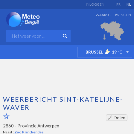
INLOGGEN
FR
NL
WAARSCHUWINGEN
BRUSSEL
19
°C
TO
WEERBERICHT SINT-KATELIJNE-
WAVER
🔗 Delen
2860 -
Provincie Antwerpen
Naast :
Zoo Planckendael