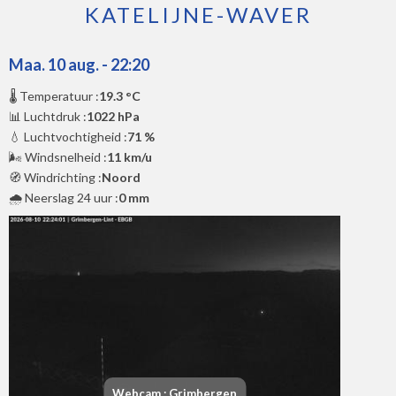
KATELIJNE-WAVER
Maa. 10 aug. - 22:20
🌡️ Temperatuur :
19.3 °C
📊 Luchtdruk :
1022 hPa
💧 Luchtvochtigheid :
71 %
🌬️ Windsnelheid :
11 km/u
🧭 Windrichting :
Noord
🌧️ Neerslag 24 uur :
0 mm
Webcam : Grimbergen