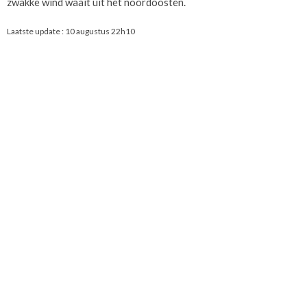
zwakke wind waait uit het noordoosten.
Laatste update :
10 augustus 22h10