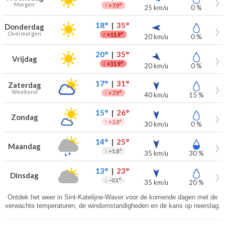
Morgen
↑
+7.9°
25 km/u
0 %
18°
|
35°
Donderdag
Overmorgen
↑
+11.9°
20 km/u
0 %
20°
|
35°
Vrijdag
↑
+11.9°
20 km/u
0 %
17°
|
31°
Zaterdag
Weekend
↑
+7.9°
40 km/u
15 %
15°
|
26°
Zondag
↑
+2.8°
30 km/u
0 %
14°
|
25°
Maandag
↑
+1.8°
35 km/u
30 %
13°
|
23°
Dinsdag
↓
−0.1°
35 km/u
20 %
Ontdek het weer in Sint-Katelijne-Waver voor de komende dagen met de
verwachte temperaturen, de windomstandigheden en de kans op neerslag.