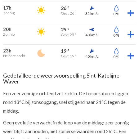
17h
26 °
Zonnig
Gev : 26 °
35 km/u
0 %
20h
25 °
Zonnig
Gev : 25 °
40 km/u
0 %
23h
19 °
Heldere nacht
Gev : 19 °
40 km/u
0 %
Gedetailleerde weersvoorspelling Sint-Katelijne-
Waver
Een zeer zonnige ochtend zet zich in. De temperaturen liggen
rond 13°C bij zonsopgang, snel stijgend naar 21°C tegen de
middag.
Geen evolutie verwacht in de loop van de middag: zeer zonnig
weer blijft aanhouden, met zomerse waarden rond 26°C. Een