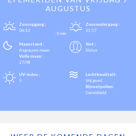
AUGUSTUS
Zonsopgang :
Zonsondergang :
06:13
21:17
-3 min
Maanstand :
Sint :
Asgrauwe maan
Sixtus
Volle maan :
27/08
UV-index :
Luchtkwaliteit:
5
Vrij goed
Bijvoetpollen:
Gemiddeld