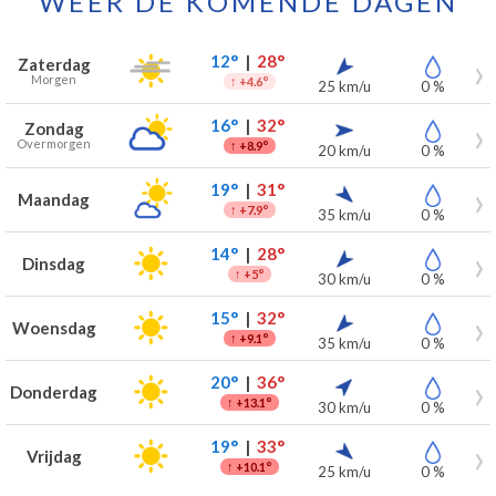
WEER DE KOMENDE DAGEN
Weersverwachting voor Kortenaken voor de komende 7 dagen
Dag
Weer
Temperaturen
Wind
Neerslag
12°
|
28°
Zaterdag
Morgen
↑
+4.6°
25 km/u
0 %
16°
|
32°
Zondag
Overmorgen
↑
+8.9°
20 km/u
0 %
19°
|
31°
Maandag
↑
+7.9°
35 km/u
0 %
14°
|
28°
Dinsdag
↑
+5°
30 km/u
0 %
15°
|
32°
Woensdag
↑
+9.1°
35 km/u
0 %
20°
|
36°
Donderdag
↑
+13.1°
30 km/u
0 %
19°
|
33°
Vrijdag
↑
+10.1°
25 km/u
0 %