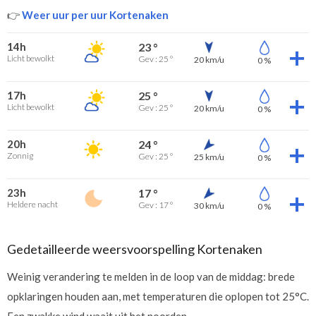
👉
Weer uur per uur Kortenaken
14h
23 °
Licht bewolkt
Gev : 25 °
20 km/u
0 %
17h
25 °
Licht bewolkt
Gev : 25 °
20 km/u
0 %
20h
24 °
Zonnig
Gev : 25 °
25 km/u
0 %
23h
17 °
Heldere nacht
Gev : 17 °
30 km/u
0 %
Gedetailleerde weersvoorspelling Kortenaken
Weinig verandering te melden in de loop van de middag: brede
opklaringen houden aan, met temperaturen die oplopen tot 25°C.