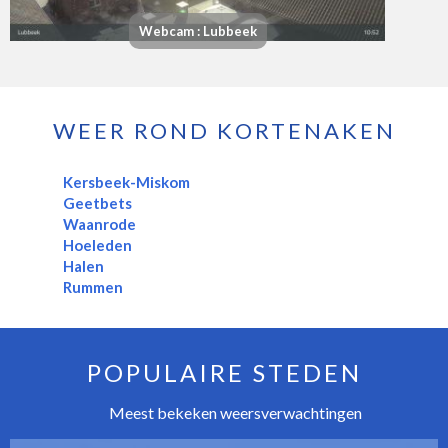
Webcam : Lubbeek
WEER ROND KORTENAKEN
Kersbeek-Miskom
Geetbets
Waanrode
Hoeleden
Halen
Rummen
POPULAIRE STEDEN
Meest bekeken weersverwachtingen