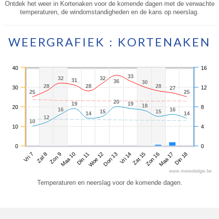
Ontdek het weer in Kortenaken voor de komende dagen met de verwachte
temperaturen, de windomstandigheden en de kans op neerslag.
WEERGRAFIEK : KORTENAKEN
40
16
33
33
32
32
32
32
31
31
36
36
30
30
28
28
28
28
28
28
30
12
27
27
25
25
25
25
20
20
19
19
19
19
18
18
20
8
16
16
16
16
15
15
15
15
14
14
14
14
12
12
10
10
10
4
0
0
Vri 7
Maa 10
Don 13
Zon 16
Zon 9
Woe 12
Zat 15
Din 18
Zat 8
Din 11
Vri 14
Maa 17
www.meteobelgie.be
Temperaturen en neerslag voor de komende dagen.