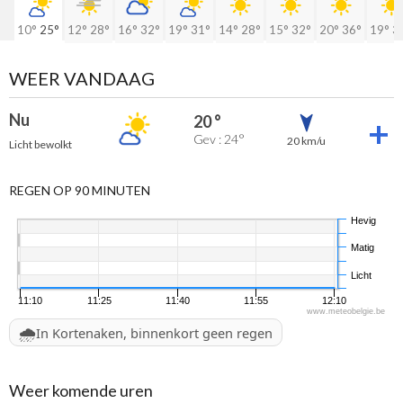
10°
25°
12°
28°
16°
32°
19°
31°
14°
28°
15°
32°
20°
36°
19°
3
WEER VANDAAG
Nu
20 °
Gev : 24°
20 km/u
Licht bewolkt
REGEN OP 90 MINUTEN
Hevig
Matig
Licht
11:10
11:25
11:40
11:55
12:10
www.meteobelgie.be
🌧️
In Kortenaken, binnenkort geen regen
Weer komende uren