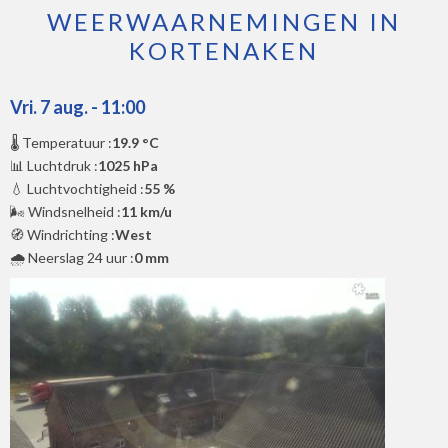
WEERWAARNEMINGEN IN
KORTENAKEN
Vri. 7 aug. - 11:00
🌡️ Temperatuur :
19.9 °C
📊 Luchtdruk :
1025 hPa
💧 Luchtvochtigheid :
55 %
🌬️ Windsnelheid :
11 km/u
🧭 Windrichting :
West
🌧️ Neerslag 24 uur :
0 mm