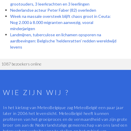
grootouders, 3 leerkrachten en 3 leerlingen
Nederlandse acteur Peter Faber (82) overleden
Week na massale oversteek blijft chaos groot in Ceuta:
Nog 2.000 à 8.000 migranten aanwezig, vooral
minderjarigen
Landmijnen, tuberculose en lichamen opsporen na
aardbevingen: Belgische 'heldenratten' redden wereldwijd
levens
1087 bezoekers online
WIE ZIJN WIJ ?
In het kielzog van MeteoBelgique zag MeteoBelgië een paar jaar
later in 2006 het levenslicht. MeteoBelgië heeft kunnen
profiteren van het groeiproces en de vermaardheid van zijn grote
broer om aan de Nederlandstalige gemeenschap van ons land een
betrouwbare website voor te stellen op het gebied van