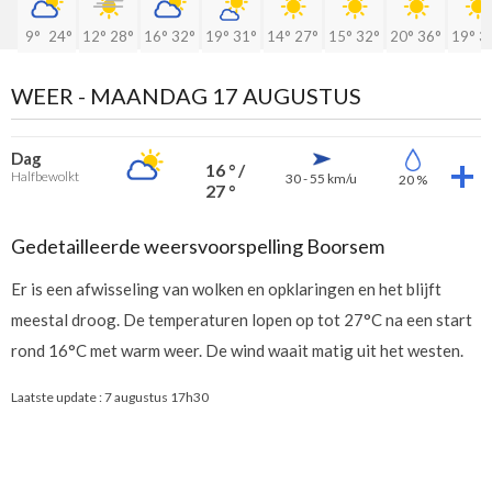
9°
24°
12°
28°
16°
32°
19°
31°
14°
27°
15°
32°
20°
36°
19°
3
WEER -
MAANDAG 17 AUGUSTUS
Dag
16 ° /
Halfbewolkt
30 - 55 km/u
20 %
27 °
Gedetailleerde weersvoorspelling Boorsem
Er is een afwisseling van wolken en opklaringen en het blijft
meestal droog. De temperaturen lopen op tot 27°C na een start
rond 16°C met warm weer. De wind waait matig uit het westen.
Laatste update :
7 augustus 17h30