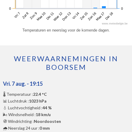
0
0
Vri 7
Maa 10
Don 13
Zon 16
Zon 9
Woe 12
Zat 15
Din 18
Zat 8
Din 11
Vri 14
Maa 17
www.meteobelgie.be
Temperaturen en neerslag voor de komende dagen.
WEERWAARNEMINGEN IN
BOORSEM
Vri. 7 aug. - 19:15
🌡️ Temperatuur :
22.4 °C
📊 Luchtdruk :
1023 hPa
💧 Luchtvochtigheid :
44 %
🌬️ Windsnelheid :
18 km/u
🧭 Windrichting :
Noordoosten
🌧️ Neerslag 24 uur :
0 mm