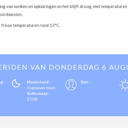
ling van wolken en opklaringen en het blijft droog, met temperaturen
noordwesten.
ij frisse temperaturen rond 15°C.
ERIDEN VAN
DONDERDAG 6 AUG
g :
Maanstand :
Sint :
Asgrauwe maan
Volle maan :
27/08