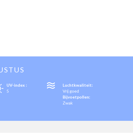
USTUS
UV-index :
Luchtkwaliteit:
5
Vrij goed
Bijvoetpollen:
Zwak