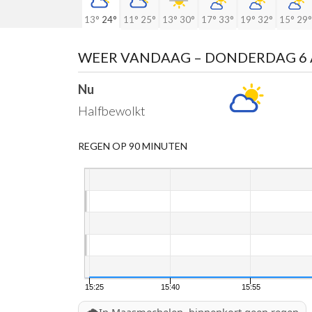
13°
24°
11°
25°
13°
30°
17°
33°
19°
32°
15°
29°
WEER VANDAAG
– DONDERDAG 6
Nu
Halfbewolkt
REGEN OP 90 MINUTEN
15:25
15:40
15:55
🌧️