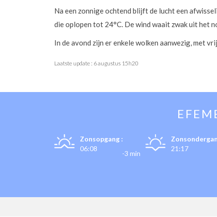
Na een zonnige ochtend blijft de lucht een afwisse
die oplopen tot 24°C. De wind waait zwak uit het 
In de avond zijn er enkele wolken aanwezig, met vr
Laatste update :
6 augustus 15h20
EFEM
Zonsopgang :
Zonsondergan
06:08
21:17
-3 min