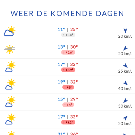
WEER DE KOMENDE DAGEN
 voor de komende 7 dagen
slag
11°
|
25°
↑
+0.4°
20 km/u
13°
|
30°
↑
+5.6°
20 km/u
17°
|
33°
↑
+8.9°
25 km/u
19°
|
32°
↑
+8°
40 km/u
15°
|
29°
↑
+5°
30 km/u
17°
|
33°
↑
+9.1°
20 km/u
21°
|
36°