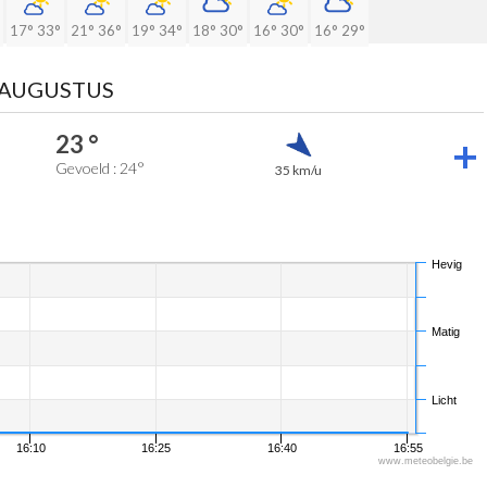
17°
33°
21°
36°
19°
34°
18°
30°
16°
30°
16°
29°
 AUGUSTUS
23 °
Gevoeld : 24°
35 km/u
Hevig
Matig
Licht
16:10
16:25
16:40
16:55
www.meteobelgie.be