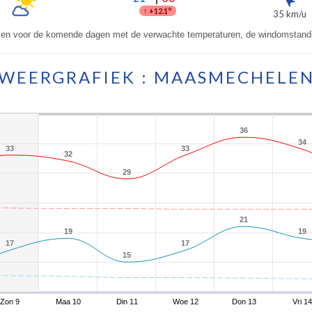
↑
+12.1°
35 km/u
en voor de komende dagen met de verwachte temperaturen, de windomstandi
WEERGRAFIEK : MAASMECHELE
36
36
34
34
33
33
33
33
32
32
29
29
21
21
19
19
19
19
17
17
17
17
15
15
Zon 9
Maa 10
Din 11
Woe 12
Don 13
Vri 14