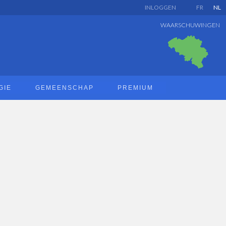
INLOGGEN
FR
NL
WAARSCHUWINGEN
GIE
GEMEENSCHAP
PREMIUM