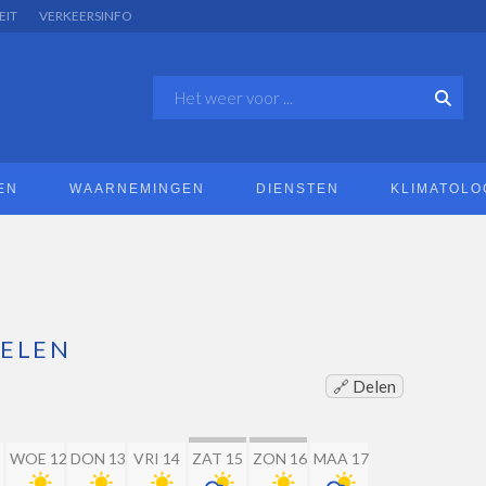
EIT
VERKEERSINFO
EN
WAARNEMINGEN
DIENSTEN
KLIMATOLO
ELEN
🔗 Delen
WOE 12
DON 13
VRI 14
ZAT 15
ZON 16
MAA 17