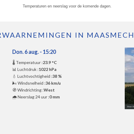
Temperaturen en neerslag voor de komende dagen.
RWAARNEMINGEN IN MAASMECH
Don. 6 aug. - 15:20
🌡️ Temperatuur :
23.9 °C
📊 Luchtdruk :
1022 hPa
💧 Luchtvochtigheid :
38 %
🌬️ Windsnelheid :
36 km/u
🧭 Windrichting :
West
🌧️ Neerslag 24 uur :
0 mm