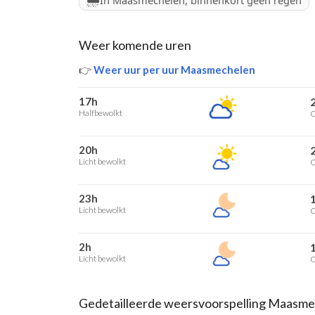
In Maasmechelen, binnenkort geen regen
Weer komende uren
👉
Weer uur per uur Maasmechelen
17h
Halfbewolkt
G
20h
Licht bewolkt
G
23h
Licht bewolkt
G
2h
Licht bewolkt
G
Gedetailleerde weersvoorspelling Maasm