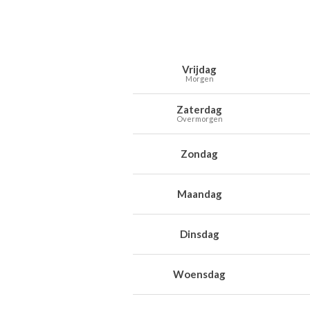
Weersverwachting voor Maasmechelen
Dag
Weer
Temperaturen
Wind
Neer
Vrijdag
Morgen
Zaterdag
Overmorgen
Zondag
Maandag
Dinsdag
Woensdag