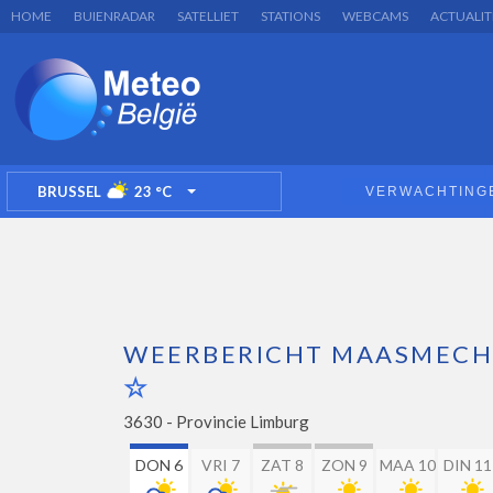
HOME
BUIENRADAR
SATELLIET
STATIONS
WEBCAMS
ACTUALIT
BRUSSEL
23
°C
VERWACHTING
TOGGLE DROPDOWN
WEERBERICHT MAASMECH
3630 -
Provincie Limburg
DON 6
VRI 7
ZAT 8
ZON 9
MAA 10
DIN 11