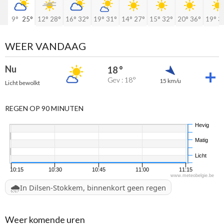
9°
25°
12°
28°
16°
32°
19°
31°
14°
27°
15°
32°
20°
36°
19°
3
WEER VANDAAG
Nu
18 °
Gev : 18°
15 km/u
Licht bewolkt
REGEN OP 90 MINUTEN
Hevig
Matig
Licht
10:15
10:30
10:45
11:00
11:15
www.meteobelgie.be
🌧️
In Dilsen-Stokkem, binnenkort geen regen
Weer komende uren