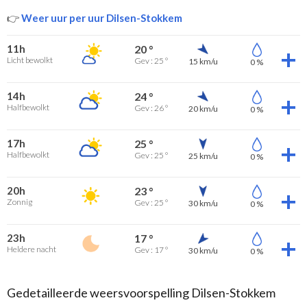
👉
Weer uur per uur Dilsen-Stokkem
11h
20 °
Licht bewolkt
Gev : 25 °
15 km/u
0 %
14h
24 °
Halfbewolkt
Gev : 26 °
20 km/u
0 %
17h
25 °
Halfbewolkt
Gev : 25 °
25 km/u
0 %
20h
23 °
Zonnig
Gev : 25 °
30 km/u
0 %
23h
17 °
Heldere nacht
Gev : 17 °
30 km/u
0 %
Gedetailleerde weersvoorspelling Dilsen-Stokkem