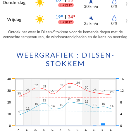
Donderdag
↑
+12.1°
30 km/u
0 %
19°
|
34°
Vrijdag
↑
+10.1°
25 km/u
0 %
Ontdek het weer in Dilsen-Stokkem voor de komende dagen met de
verwachte temperaturen, de windomstandigheden en de kans op neerslag.
WEERGRAFIEK : DILSEN-
STOKKEM
40
16
34
34
32
32
32
32
31
31
36
36
30
30
28
28
28
28
30
12
27
27
27
27
26
26
25
25
20
20
19
19
19
19
18
18
20
8
16
16
16
16
15
15
15
15
14
14
14
14
12
12
9
9
10
4
0
0