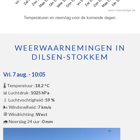
Vri 7
Maa 10
Don 13
Zon 16
Zon 9
Woe 12
Zat 15
Din 18
Zat 8
Din 11
Vri 14
Maa 17
www.meteobelgie.be
Temperaturen en neerslag voor de komende dagen.
WEERWAARNEMINGEN IN
DILSEN-STOKKEM
Vri. 7 aug. - 10:05
🌡️ Temperatuur :
18.2 °C
📊 Luchtdruk :
1025 hPa
💧 Luchtvochtigheid :
59 %
🌬️ Windsnelheid :
7 km/u
🧭 Windrichting :
West
🌧️ Neerslag 24 uur :
0 mm