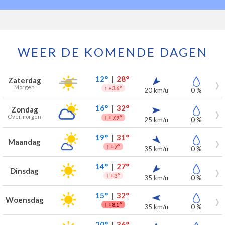
WEER DE KOMENDE DAGEN
Weersverwachting voor Dilsen-Stokkem voor de komende 7 dagen
Dag
Weer
Temperaturen
Wind
Neerslag
12°
|
28°
Zaterdag
Morgen
↑
+3.6°
20 km/u
0 %
16°
|
32°
Zondag
Overmorgen
↑
+7.9°
25 km/u
0 %
19°
|
31°
Maandag
↑
+7°
35 km/u
0 %
14°
|
27°
Dinsdag
↑
+3°
35 km/u
0 %
15°
|
32°
Woensdag
↑
+8.1°
35 km/u
0 %
20°
|
36°