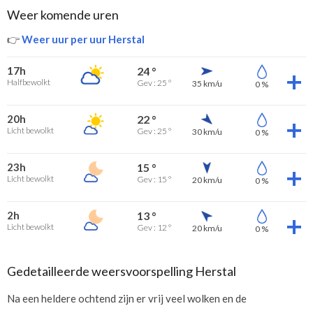
Weer komende uren
👉
Weer uur per uur Herstal
17h
24 °
Halfbewolkt
Gev : 25 °
35 km/u
0 %
20h
22 °
Licht bewolkt
Gev : 25 °
30 km/u
0 %
23h
15 °
Licht bewolkt
Gev : 15 °
20 km/u
0 %
2h
13 °
Licht bewolkt
Gev : 12 °
20 km/u
0 %
Gedetailleerde weersvoorspelling Herstal
Na een heldere ochtend zijn er vrij veel wolken en de