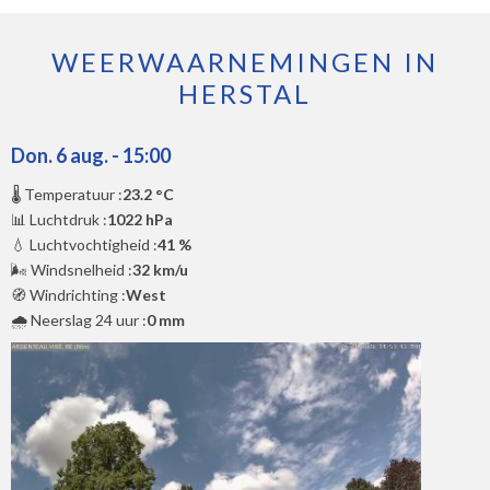
WEERWAARNEMINGEN IN
HERSTAL
Don. 6 aug. - 15:00
🌡️ Temperatuur :
23.2 °C
📊 Luchtdruk :
1022 hPa
💧 Luchtvochtigheid :
41 %
🌬️ Windsnelheid :
32 km/u
🧭 Windrichting :
West
🌧️ Neerslag 24 uur :
0 mm