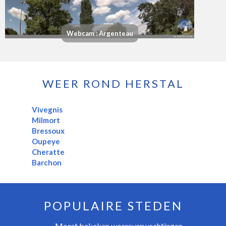
Webcam : Argenteau
WEER ROND HERSTAL
Vivegnis
Milmort
Bressoux
Oupeye
Cheratte
Barchon
POPULAIRE STEDEN
Meest bekeken weersverwachtingen