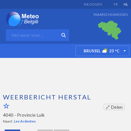
INLOGGEN
FR
NL
WAARSCHUWINGEN
BRUSSEL
23
°C
TO
WEERBERICHT HERSTAL
🔗 Delen
4040 -
Provincie Luik
Naast :
Les Ardentes