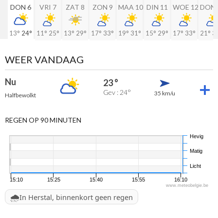
DON 6
VRI 7
ZAT 8
ZON 9
MAA 10
DIN 11
WOE 12
DON 
13°
24°
11°
25°
13°
29°
17°
33°
19°
31°
15°
29°
17°
33°
21°
3
WEER VANDAAG
Nu
23 °
Gev : 24°
35 km/u
Halfbewolkt
REGEN OP 90 MINUTEN
Hevig
Matig
Licht
15:10
15:25
15:40
15:55
16:10
www.meteobelgie.be
🌧️
In Herstal, binnenkort geen regen