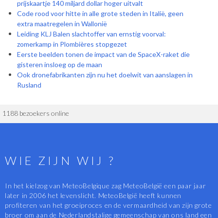
prijskaartje 140 miljard dollar hoger uitvalt
Code rood voor hitte in alle grote steden in Italië, geen
extra maatregelen in Wallonië
Leiding KLJ Balen slachtoffer van ernstig voorval:
zomerkamp in Plombières stopgezet
Eerste beelden tonen de impact van de SpaceX-raket die
gisteren insloeg op de maan
Ook dronefabrikanten zijn nu het doelwit van aanslagen in
Rusland
1188 bezoekers online
WIE ZIJN WIJ ?
In het kielzog van MeteoBelgique zag MeteoBelgië een paar jaar
later in 2006 het levenslicht. MeteoBelgië heeft kunnen
profiteren van het groeiproces en de vermaardheid van zijn grote
broer om aan de Nederlandstalige gemeenschap van ons land een