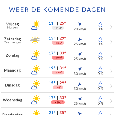
WEER DE KOMENDE DAGEN
Weersverwachting voor Herstal voor de komende 7 dagen
Dag
Weer
Temperaturen
Wind
Neerslag
11°
|
25°
Vrijdag
Morgen
↑
+1.4°
20 km/u
0 %
13°
|
29°
Zaterdag
Overmorgen
↑
+5.6°
25 km/u
0 %
17°
|
33°
Zondag
↑
+9.9°
25 km/u
0 %
19°
|
31°
Maandag
↑
+7.9°
30 km/u
0 %
15°
|
29°
Dinsdag
↑
+6°
30 km/u
0 %
17°
|
33°
Woensdag
↑
+10.1°
25 km/u
0 %
21°
|
35°
Donderdag