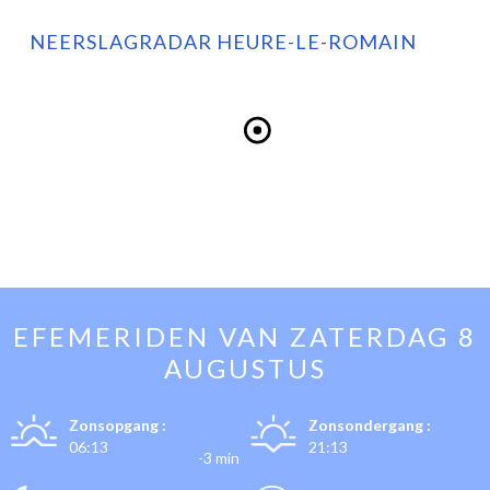
NEERSLAGRADAR HEURE-LE-ROMAIN
EFEMERIDEN VAN
ZATERDAG 8
AUGUSTUS
Zonsopgang :
Zonsondergang :
06:13
21:13
-3 min