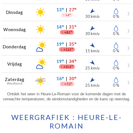
13°
|
27°
Dinsdag
↑
+4°
30 km/u
0 %
14°
|
31°
Woensdag
↑
+8.1°
30 km/u
0 %
19°
|
35°
Donderdag
↑
+12.1°
15 km/u
0 %
19°
|
34°
Vrijdag
↑
+11.1°
25 km/u
0 %
16°
|
30°
Zaterdag
Weekend
↑
+7.2°
25 km/u
0 %
Ontdek het weer in Heure-Le-Romain voor de komende dagen met de
verwachte temperaturen, de windomstandigheden en de kans op neerslag.
WEERGRAFIEK : HEURE-LE-
ROMAIN