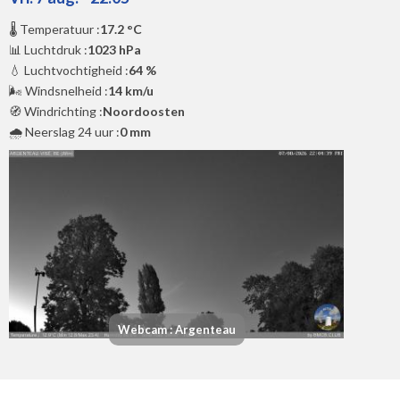
🌡️ Temperatuur :
17.2 °C
📊 Luchtdruk :
1023 hPa
💧 Luchtvochtigheid :
64 %
🌬️ Windsnelheid :
14 km/u
🧭 Windrichting :
Noordoosten
🌧️ Neerslag 24 uur :
0 mm
Webcam : Argenteau