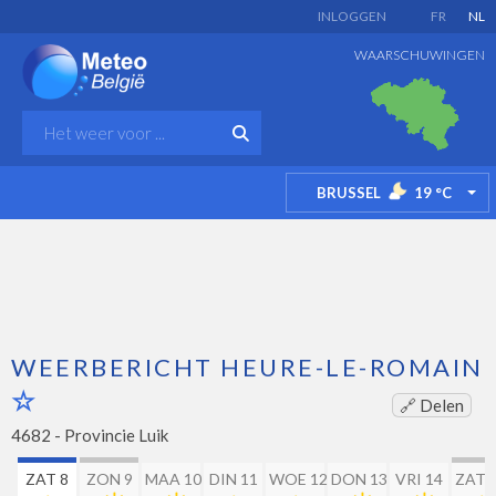
INLOGGEN
FR
NL
WAARSCHUWINGEN
BRUSSEL
19
°C
TO
WEERBERICHT HEURE-LE-ROMAIN
🔗 Delen
4682 -
Provincie Luik
ZAT 8
ZON 9
MAA 10
DIN 11
WOE 12
DON 13
VRI 14
ZAT 