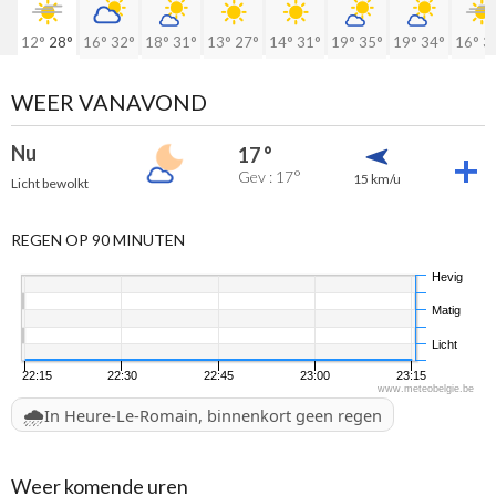
12°
28°
16°
32°
18°
31°
13°
27°
14°
31°
19°
35°
19°
34°
16°
3
WEER VANAVOND
Nu
17 °
Gev : 17°
15 km/u
Licht bewolkt
REGEN OP 90 MINUTEN
Hevig
Matig
Licht
22:15
22:30
22:45
23:00
23:15
www.meteobelgie.be
🌧️
In Heure-Le-Romain, binnenkort geen regen
Weer komende uren