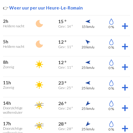
👉
Weer uur per uur Heure-Le-Romain
2h
15 °
Heldere nacht
Gev : 14 °
15 km/u
0 %
5h
12 °
Heldere nacht
Gev : 11 °
20 km/u
0 %
8h
12 °
Zonnig
Gev : 11 °
25 km/u
0 %
11h
23 °
Zonnig
Gev : 25 °
25 km/u
0 %
14h
26 °
Doorzichtige
Gev : 26 °
25 km/u
0 %
wolkensluier
17h
28 °
Doorzichtige
Gev : 28 °
25 km/u
0 %
wolkensluier