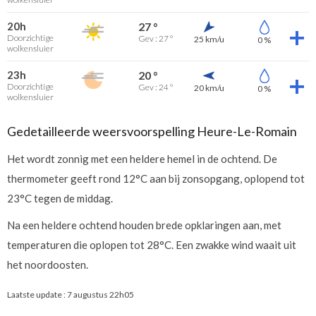
20h
27 °
Doorzichtige
Gev : 27 °
25 km/u
0 %
wolkensluier
23h
20 °
Doorzichtige
Gev : 24 °
20 km/u
0 %
wolkensluier
Gedetailleerde weersvoorspelling Heure-Le-Romain
Het wordt zonnig met een heldere hemel in de ochtend. De
thermometer geeft rond 12°C aan bij zonsopgang, oplopend tot
23°C tegen de middag.
Na een heldere ochtend houden brede opklaringen aan, met
temperaturen die oplopen tot 28°C. Een zwakke wind waait uit
het noordoosten.
Laatste update :
7 augustus 22h05