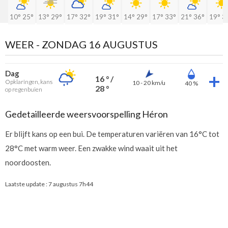
10°
25°
13°
29°
17°
32°
19°
31°
14°
29°
17°
33°
21°
36°
19°
3
WEER -
ZONDAG 16 AUGUSTUS
Dag
16 ° /
Opklaringen, kans
10 - 20 km/u
40 %
28 °
op regenbuien
Gedetailleerde weersvoorspelling Héron
Er blijft kans op een bui. De temperaturen variëren van 16°C tot
28°C met warm weer. Een zwakke wind waait uit het
noordoosten.
Laatste update :
7 augustus 7h44