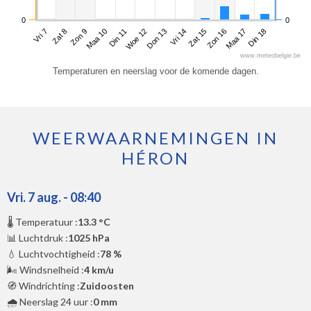
0
0
Vri 7
Maa 10
Don 13
Zon 16
Zon 9
Woe 12
Zat 15
Din 18
Zat 8
Din 11
Vri 14
Maa 17
www.meteobelgie.be
Temperaturen en neerslag voor de komende dagen.
WEERWAARNEMINGEN IN
HÉRON
Vri. 7 aug. - 08:40
🌡️ Temperatuur :
13.3 °C
📊 Luchtdruk :
1025 hPa
💧 Luchtvochtigheid :
78 %
🌬️ Windsnelheid :
4 km/u
🧭 Windrichting :
Zuidoosten
🌧️ Neerslag 24 uur :
0 mm