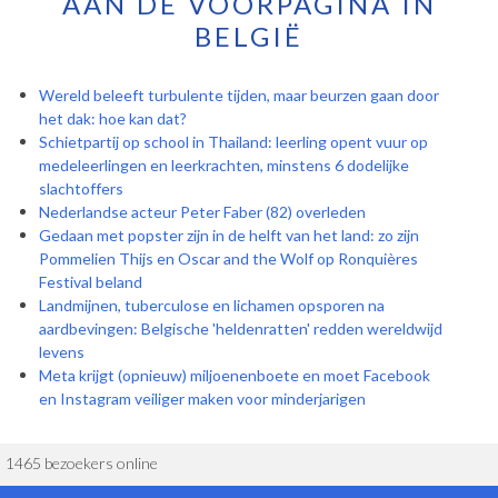
AAN DE VOORPAGINA IN
BELGIË
Wereld beleeft turbulente tijden, maar beurzen gaan door
het dak: hoe kan dat?
Schietpartij op school in Thailand: leerling opent vuur op
medeleerlingen en leerkrachten, minstens 6 dodelijke
slachtoffers
Nederlandse acteur Peter Faber (82) overleden
Gedaan met popster zijn in de helft van het land: zo zijn
Pommelien Thijs en Oscar and the Wolf op Ronquières
Festival beland
Landmijnen, tuberculose en lichamen opsporen na
aardbevingen: Belgische 'heldenratten' redden wereldwijd
levens
Meta krijgt (opnieuw) miljoenenboete en moet Facebook
en Instagram veiliger maken voor minderjarigen
1465 bezoekers online