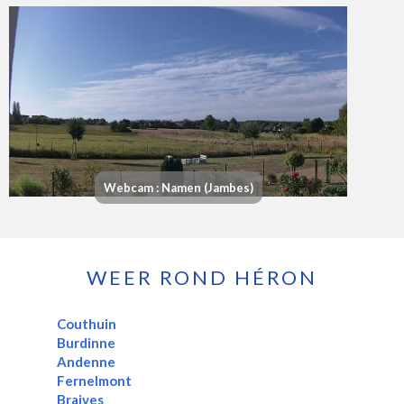
Webcam : Namen (Jambes)
WEER ROND HÉRON
Couthuin
Burdinne
Andenne
Fernelmont
Braives