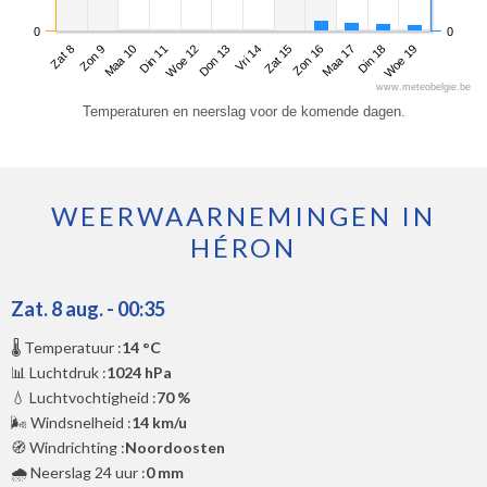
0
0
Zat 8
Din 11
Vri 14
Maa 17
Maa 10
Don 13
Zon 16
Woe 19
Zon 9
Woe 12
Zat 15
Din 18
www.meteobelgie.be
Temperaturen en neerslag voor de komende dagen.
WEERWAARNEMINGEN IN
HÉRON
Zat. 8 aug. - 00:35
🌡️ Temperatuur :
14 °C
📊 Luchtdruk :
1024 hPa
💧 Luchtvochtigheid :
70 %
🌬️ Windsnelheid :
14 km/u
🧭 Windrichting :
Noordoosten
🌧️ Neerslag 24 uur :
0 mm