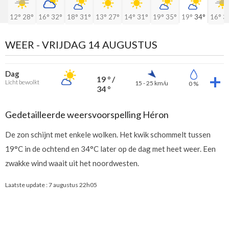
12°
28°
16°
32°
18°
31°
13°
27°
14°
31°
19°
35°
19°
34°
16°
3
WEER -
VRIJDAG 14 AUGUSTUS
Dag
19 ° /
Licht bewolkt
15 - 25 km/u
0 %
34 °
Gedetailleerde weersvoorspelling Héron
De zon schijnt met enkele wolken. Het kwik schommelt tussen
19°C in de ochtend en 34°C later op de dag met heet weer. Een
zwakke wind waait uit het noordwesten.
Laatste update :
7 augustus 22h05