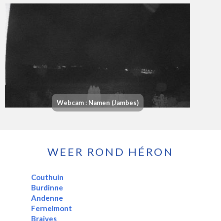
Webcam : Namen (Jambes)
WEER ROND HÉRON
Couthuin
Burdinne
Andenne
Fernelmont
Braives