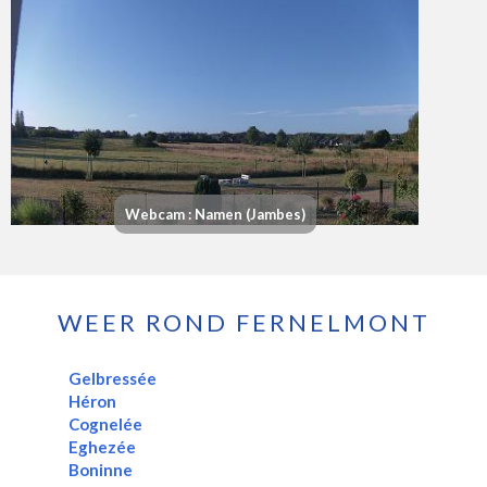
Webcam : Namen (Jambes)
WEER ROND FERNELMONT
Gelbressée
Héron
Cognelée
Eghezée
Boninne