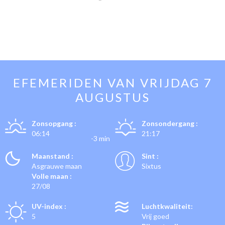
EFEMERIDEN VAN
VRIJDAG 7
AUGUSTUS
Zonsopgang :
Zonsondergang :
06:14
21:17
-3 min
Maanstand :
Sint :
Asgrauwe maan
Sixtus
Volle maan :
27/08
UV-index :
Luchtkwaliteit:
5
Vrij goed