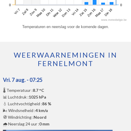
0
0
Vri 7
Maa 10
Don 13
Zon 16
Zon 9
Woe 12
Zat 15
Din 18
Zat 8
Din 11
Vri 14
Maa 17
www.meteobelgie.be
Temperaturen en neerslag voor de komende dagen.
WEERWAARNEMINGEN IN
FERNELMONT
Vri. 7 aug. - 07:25
🌡️ Temperatuur :
8.7 °C
📊 Luchtdruk :
1025 hPa
💧 Luchtvochtigheid :
86 %
🌬️ Windsnelheid :
4 km/u
🧭 Windrichting :
Noord
🌧️ Neerslag 24 uur :
0 mm