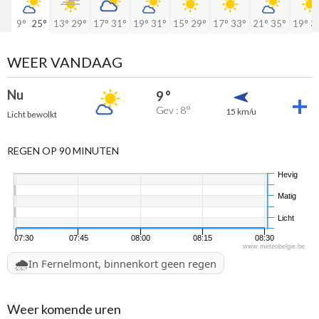
9°
25°
13°
29°
17°
31°
19°
31°
15°
29°
17°
33°
21°
35°
19°
3
WEER VANDAAG
Nu
9 °
Gev : 8°
15 km/u
Licht bewolkt
REGEN OP 90 MINUTEN
Hevig
Matig
Licht
07:30
07:45
08:00
08:15
08:30
www.meteobelgie.be
🌧️
In Fernelmont, binnenkort geen regen
Weer komende uren