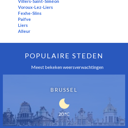
Villers-Saint-Siméon
Voroux-Lez-Liers
Fexhe-Slins
Paifve
Liers
Alleur
POPULAIRE STEDEN
Meest bekeken weersverwachtingen
BRUSSEL
20 °C