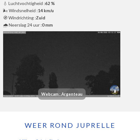
💧 Luchtvochtigheid :
62 %
🌬️ Windsnelheid :
14 km/u
🧭 Windrichting :
Zuid
🌧️ Neerslag 24 uur :
0 mm
Webcam : Argenteau
WEER ROND JUPRELLE