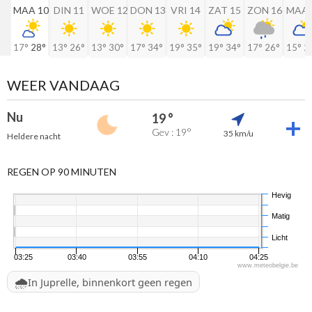
MAA 10
DIN 11
WOE 12
DON 13
VRI 14
ZAT 15
ZON 16
MAA 
17°
28°
13°
26°
13°
30°
17°
34°
19°
35°
19°
34°
17°
26°
15°
2
WEER VANDAAG
Nu
19 °
Gev : 19°
35 km/u
Heldere nacht
REGEN OP 90 MINUTEN
Hevig
Matig
Licht
03:25
03:40
03:55
04:10
04:25
www.meteobelgie.be
🌧️
In Juprelle, binnenkort geen regen